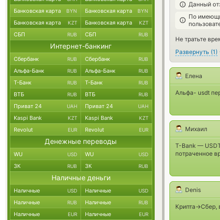
Данный от
Банковская карта
Банковская карта
BYN
BYN
По имеющи
Банковская карта
Банковская карта
KZT
KZT
пользоват
СБП
СБП
RUB
RUB
Не тратьте вре
Интернет-банкинг
Развернуть
(
1
)
Сбербанк
Сбербанк
RUB
RUB
Альфа-Банк
Альфа-Банк
RUB
RUB
Елена
Т-Банк
Т-Банк
RUB
RUB
Альфа- usdt пе
ВТБ
ВТБ
RUB
RUB
Приват 24
Приват 24
UAH
UAH
Kaspi Bank
Kaspi Bank
KZT
KZT
Михаил
Revolut
Revolut
EUR
EUR
Денежные переводы
T-Bank — USDT 
потраченное в
WU
WU
USD
USD
ЗК
ЗК
RUB
RUB
Наличные деньги
Denis
Наличные
Наличные
USD
USD
Наличные
Наличные
RUB
RUB
Крипта->Сбер, 
Наличные
Наличные
EUR
EUR