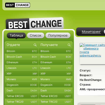
Мониторинг
Таблица
Список
Популярное
Bitcoin
Bitcoin
BTC
BTC
Bitcoin Cash
Bitcoin Cash
BCH
BCH
Ethereum
Ethereum
ETH
ETH
Litecoin
Litecoin
LTC
LTC
Статус:
XRP
XRP
XRP
XRP
Возраст:
Monero
Monero
XMR
XMR
На BestChange:
Страна:
Dogecoin
Dogecoin
DOGE
DOGE
AML-прозрачност
Dash
Dash
DASH
DASH
Tether ERC20
Tether ERC20
USDT
USDT
Tether TRC20
Tether TRC20
USDT
USDT