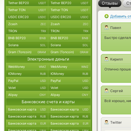
Отзывы
Ст
Tether BEP20
Tether BEP20
USDT
USDT
Tether TON
Tether TON
USDT
USDT
Добавить о
USDC ERC20
USDC ERC20
USDC
USDC
Zcash
Zcash
ZEC
ZEC
Павел
TRON
TRON
TRX
TRX
Быстро сделали
BNB BEP20
BNB BEP20
BNB
BNB
Solana
Solana
SOL
SOL
Gram (Toncoin)
Gram (Toncoin)
GRAM
GRAM
Электронные деньги
Кирилл
WebMoney
WebMoney
WMZ
WMZ
Отлично проше
ЮMoney
ЮMoney
RUB
RUB
PayPal
PayPal
USD
USD
Volet
Volet
USD
USD
Сергей
Alipay
Alipay
CNY
CNY
Всё хорошо, ни
Банковские счета и карты
Банковская карта
Банковская карта
USD
USD
Банковская карта
Банковская карта
RUB
RUB
Twitter
Банковская карта
Банковская карта
EUR
EUR
Банковская карта
Банковская карта
UAH
UAH