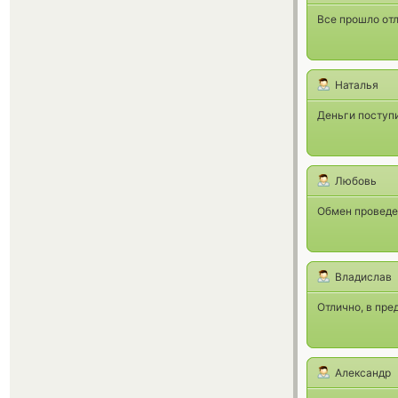
Все прошло отл
Наталья
Деньги поступи
Любовь
Обмен проведе
Владислав
Отлично, в пре
Александр