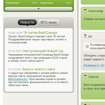
Наличные
Наличные
UAH
UAH
Александр
Сервис на высо
Новости
BTC-кран
19-летие BestChange
19.06.2026
Да
Проект BestChange отмечает свое 19-летие!
Поздравляем всех наших партнеров, коллег и
пользователей.
По имеющи
пользоват
Наступающий Новый год
25.12.2025
Уважаемые пользователи! Команда BestChange
Обходить сторо
поздравляет всех с наступающим 2026 годом
видел худшего 
и желает всего наилучшего!
Развернуть
(
3
)
Запуск нового сайта
12.11.2025
С радостью объявляем о начале работы новой
версии сайта, запущенной на домене
Сергей
BestChange.biz
. Приглашаем оценить дизайн,
протестировать функциональность и оставить
Мне понравилос
обратную связь.
в сети, но в пр