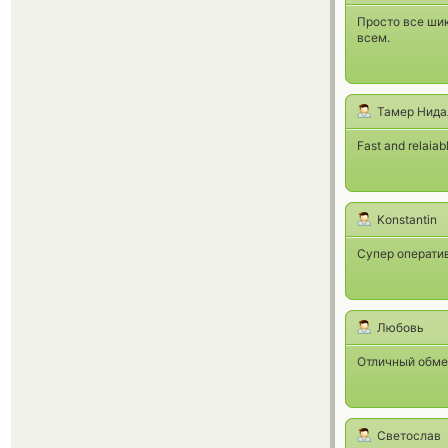
Просто все ши
всем.
Тамер Нида
Fast and relaiab
Konstantin
Супер оператив
Любовь
Отличный обме
Светослав