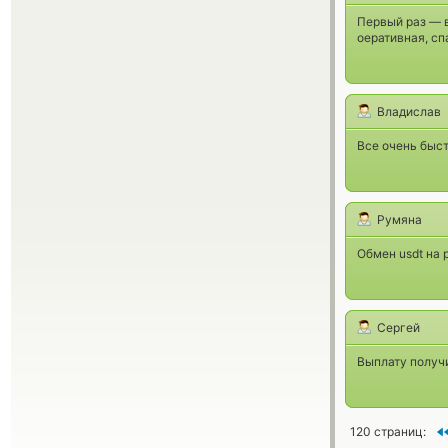
Первый раз — в
оеративная, сп
Владислав
Все очень быст
Румяна
Обмен usdt на 
Сергей
Выплату получи
120 страниц: