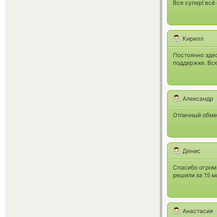
Все супер! всё
Кирилл
Постоянно зде
поддержке. Все
Александр
Отличный обмен
Денис
Спасибо огромн
решили за 15 
Анастасия