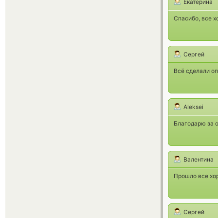
Екатерина
Спасибо, все 
Сергей
Всё сделали о
Aleksei
Благодарю за о
Валентина
Прошло все хор
Сергей