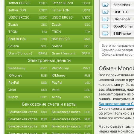
Tether BEP20
Tether BEP20
USDT
USDT
BitcoinBox
Tether TON
Tether TON
USDT
USDT
First-BTC
USDC ERC20
USDC ERC20
USDC
USDC
UAchanger
Zcash
Zcash
ZEC
ZEC
GoodObmen
TRON
TRON
TRX
TRX
818Finance
BNB BEP20
BNB BEP20
BNB
BNB
Всего по направле
Solana
Solana
SOL
SOL
Суммарный резерв
Gram (Toncoin)
Gram (Toncoin)
GRAM
GRAM
Официальный курс
Электронные деньги
Обмен Monob
WebMoney
WebMoney
WMZ
WMZ
Все перечисленные
ЮMoney
ЮMoney
RUB
RUB
чешской кроне в ру
PayPal
PayPal
USD
USD
которые могут быть
вас обменника, над
Volet
Volet
USD
USD
вебсайт одного из 
Alipay
Alipay
CNY
CNY
онлайн-консультант
Банковские счета и карты
Банковская карта 
Czech koruna в заи
Банковская карта
Банковская карта
USD
USD
об этом. Только с
либо же отключим э
Банковская карта
Банковская карта
RUB
RUB
Банковская карта
Банковская карта
Часто бывает так, 
EUR
EUR
через наш монитори
Банковская карта
Банковская карта
UAH
UAH