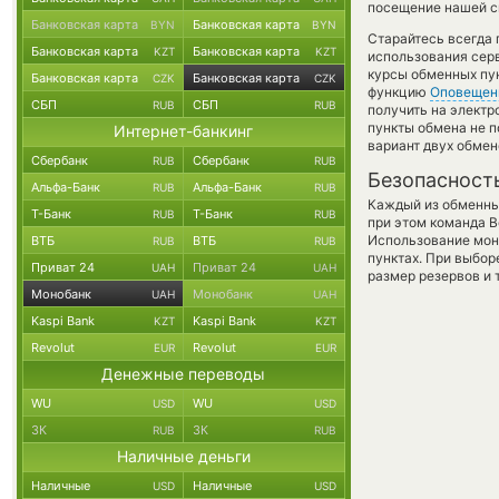
посещение нашей си
Банковская карта
Банковская карта
BYN
BYN
Старайтесь всегда
Банковская карта
Банковская карта
KZT
KZT
использования серв
курсы обменных пун
Банковская карта
Банковская карта
CZK
CZK
функцию
Оповещен
СБП
СБП
RUB
RUB
получить на электр
пункты обмена не 
Интернет-банкинг
вариант двух обмен
Сбербанк
Сбербанк
RUB
RUB
Безопасност
Альфа-Банк
Альфа-Банк
RUB
RUB
Каждый из обменны
Т-Банк
Т-Банк
RUB
RUB
при этом команда 
Использование мон
ВТБ
ВТБ
RUB
RUB
пунктах. При выбор
Приват 24
Приват 24
UAH
UAH
размер резервов и 
Монобанк
Монобанк
UAH
UAH
Kaspi Bank
Kaspi Bank
KZT
KZT
Revolut
Revolut
EUR
EUR
Денежные переводы
WU
WU
USD
USD
ЗК
ЗК
RUB
RUB
Наличные деньги
Наличные
Наличные
USD
USD