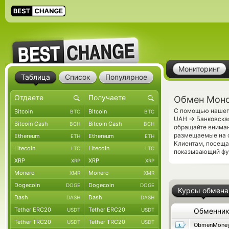
Мониторинг
Таблица
Список
Популярное
Обмен Моно
С помощью нашего
Bitcoin
Bitcoin
BTC
BTC
→
UAH
Банковская
Bitcoin Cash
Bitcoin Cash
BCH
BCH
обращайте вниман
размещаемые на с
Ethereum
Ethereum
ETH
ETH
Клиентам, посещ
Litecoin
Litecoin
LTC
LTC
показывающий фун
XRP
XRP
XRP
XRP
Monero
Monero
XMR
XMR
Dogecoin
Dogecoin
DOGE
DOGE
Курсы обмена
Dash
Dash
DASH
DASH
Tether ERC20
Tether ERC20
USDT
USDT
Обменни
Tether TRC20
Tether TRC20
USDT
USDT
ObmenMone