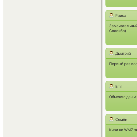
Раиса
Замечательный 
Спасибо)
Дмитрий
Первый раз вос
Emil
Обменял деньги
Семён
Киви на WMZ за