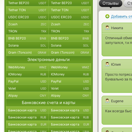
Отзывы
Ст
Tether BEP20
Tether BEP20
USDT
USDT
Tether TON
Tether TON
USDT
USDT
Добавить о
USDC ERC20
USDC ERC20
USDC
USDC
Zcash
Zcash
ZEC
ZEC
Никита
TRON
TRON
TRX
TRX
Отличный обмен
BNB BEP20
BNB BEP20
BNB
BNB
запутался, т.к 
Solana
Solana
SOL
SOL
Gram (Toncoin)
Gram (Toncoin)
GRAM
GRAM
Электронные деньги
Юлия
WebMoney
WebMoney
WMZ
WMZ
ЮMoney
ЮMoney
Просто потряс
RUB
RUB
буквально за п
PayPal
PayPal
USD
USD
Volet
Volet
USD
USD
Alipay
Alipay
CNY
CNY
Eugene
Банковские счета и карты
Банковская карта
Банковская карта
USD
USD
Как всегда быс
Банковская карта
Банковская карта
RUB
RUB
Банковская карта
Банковская карта
EUR
EUR
Банковская карта
Банковская карта
UAH
UAH