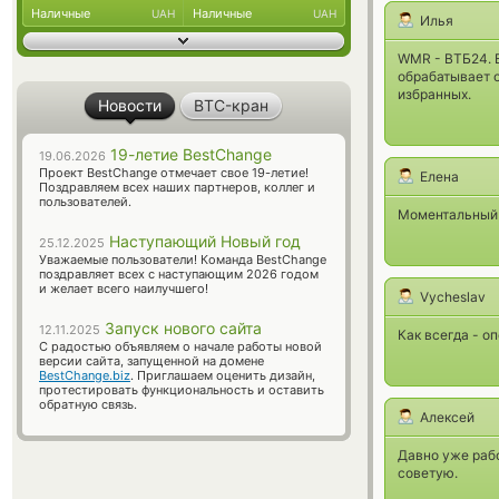
Наличные
Наличные
UAH
UAH
Илья
WMR - ВТБ24. В
обрабатывает о
избранных.
Новости
BTC-кран
19-летие BestChange
19.06.2026
Проект BestChange отмечает свое 19-летие!
Елена
Поздравляем всех наших партнеров, коллег и
пользователей.
Моментальный 
Наступающий Новый год
25.12.2025
Уважаемые пользователи! Команда BestChange
поздравляет всех с наступающим 2026 годом
и желает всего наилучшего!
Vycheslav
Запуск нового сайта
12.11.2025
Как всегда - оп
С радостью объявляем о начале работы новой
версии сайта, запущенной на домене
BestChange.biz
. Приглашаем оценить дизайн,
протестировать функциональность и оставить
обратную связь.
Алексей
Давно уже раб
советую.