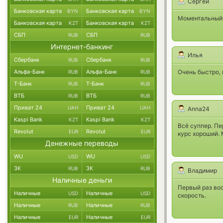
Сергей
Банковская карта
Банковская карта
BYN
BYN
Моментальный 
Банковская карта
Банковская карта
KZT
KZT
СБП
СБП
RUB
RUB
Интернет-банкинг
Илья
Сбербанк
Сбербанк
RUB
RUB
Альфа-Банк
Альфа-Банк
Очень быстро, 
RUB
RUB
Т-Банк
Т-Банк
RUB
RUB
ВТБ
ВТБ
RUB
RUB
Приват 24
Приват 24
UAH
UAH
Anna24
Kaspi Bank
Kaspi Bank
KZT
KZT
Всё суппер. Пе
Revolut
Revolut
EUR
EUR
курс хороший.
Денежные переводы
WU
WU
USD
USD
ЗК
ЗК
RUB
RUB
Владимир
Наличные деньги
Первый раз во
Наличные
Наличные
USD
USD
скорость.
Наличные
Наличные
RUB
RUB
Наличные
Наличные
EUR
EUR