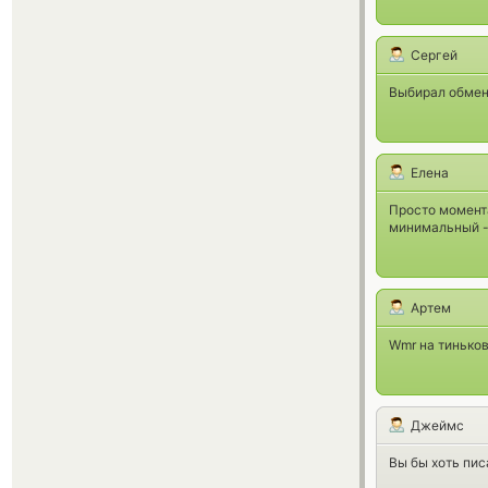
Сергей
Выбирал обменн
Елена
Просто момент
минимальный - 
Артем
Wmr на тиньков
Джеймс
Вы бы хоть пис