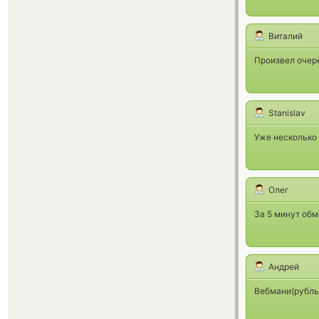
Виталий
Произвел очер
Stanislav
Уже несколько 
Олег
За 5 минут обм
Андрей
Вебмани(рубль)