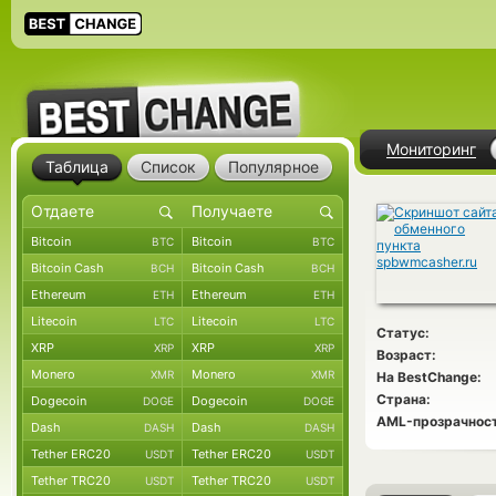
Мониторинг
Таблица
Список
Популярное
Bitcoin
Bitcoin
BTC
BTC
Bitcoin Cash
Bitcoin Cash
BCH
BCH
Ethereum
Ethereum
ETH
ETH
Litecoin
Litecoin
LTC
LTC
Статус:
XRP
XRP
XRP
XRP
Возраст:
Monero
Monero
XMR
XMR
На BestChange:
Страна:
Dogecoin
Dogecoin
DOGE
DOGE
AML-прозрачност
Dash
Dash
DASH
DASH
Tether ERC20
Tether ERC20
USDT
USDT
Tether TRC20
Tether TRC20
USDT
USDT