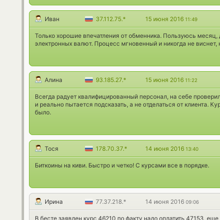
Иван
37.112.75.*
15 июня 2016
11:49
Только хорошие впечатления от обменника. Пользуюсь месяц,
электронных валют. Процесс мгновенный и никогда не виснет, 
Алина
93.185.27.*
15 июня 2016
11:22
Всегда радует квалифицированный персонал, на себе провери
и реально пытается подсказать, а не отделаться от клиента. Кур
было.
Тося
178.70.37.*
14 июня 2016
13:40
Биткоины на киви. Быстро и четко! С курсами все в порядке.
Ирина
77.37.218.*
14 июня 2016
09:06
В бесте заявлен курс 46210 по факту надо оплатить 47153, ещ