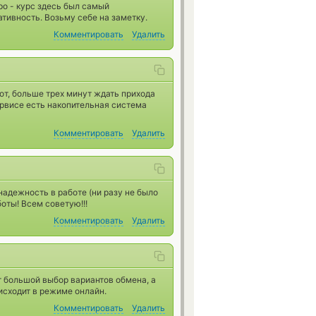
ро - курс здесь был самый
тивность. Возьму себе на заметку.
Комментировать
Удалить
т, больше трех минут ждать прихода
ервисе есть накопительная система
Комментировать
Удалить
надежность в работе (ни разу не было
боты! Всем советую!!!
Комментировать
Удалить
 большой выбор вариантов обмена, а
исходит в режиме онлайн.
Комментировать
Удалить