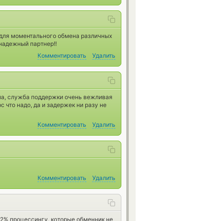
 для моментального обмена различных
надежный партнер!!
Комментировать
Удалить
ла, служба поддержки очень вежливая
с что надо, да и задержек ни разу не
Комментировать
Удалить
Комментировать
Удалить
е 2% процессингу, которые обменник не