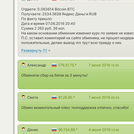
Отдаете: 0.063614 Bitcoin BTC
Получаете: 2334.5638 Яндекс Деньги RUB
По факту пришло:
Дата и время 07.06.2016 20:40
Сумма 2 263 руб. 36 коп.
На каком основании обменник изменил курс по заявке не извес
П.С. оставил коментарий на сайте обменика, не прошел модера
положительные, делаю вывод что трут всю правду о них.
Развернуть
(
1
)
Александр
176.51.75.*
7 июня 2016
15:30
Обменяли сбер на битки за 3 минуты!
Света
81.26.90.*
7 июня 2016
05:24
Обмен моментальный плюс техподдержка отлично, спасибо!
Денис
90.154.88.*
4 июня 2016
13:46