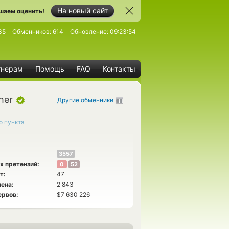
На новый сайт
шаем оценить!
35
Обменников:
614
Обновление:
09:23:54
тнерам
Помощь
FAQ
Контакты
her
Другие обменники
о пункта
3557
х претензий:
0
52
т:
47
ена:
2 843
ервов:
$7 630 226