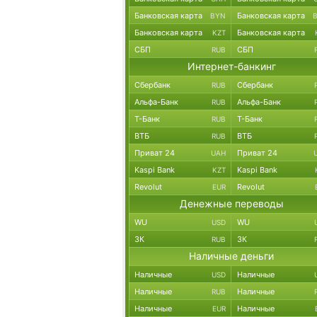
Банковская карта
Банковская карта
BYN
Банковская карта
Банковская карта
KZT
СБП
СБП
RUB
Интернет-банкинг
Сбербанк
Сбербанк
RUB
Альфа-Банк
Альфа-Банк
RUB
Т-Банк
Т-Банк
RUB
ВТБ
ВТБ
RUB
Приват 24
Приват 24
UAH
Kaspi Bank
Kaspi Bank
KZT
Revolut
Revolut
EUR
Денежные переводы
WU
WU
USD
ЗК
ЗК
RUB
Наличные деньги
Наличные
Наличные
USD
Наличные
Наличные
RUB
Наличные
Наличные
EUR