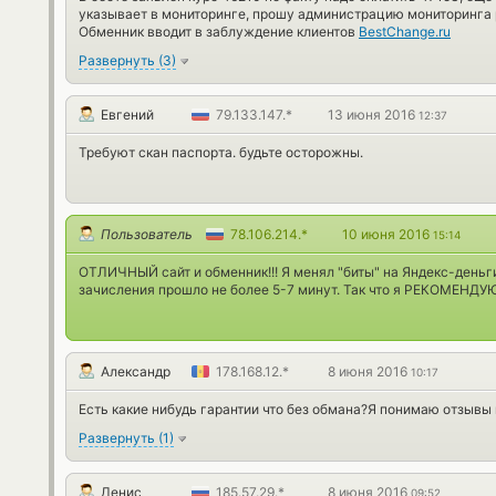
указывает в мониторинге, прошу администрацию мониторинга 
Обменник вводит в заблуждение клиентов
BestChange.ru
Развернуть
(
3
)
Евгений
79.133.147.*
13 июня 2016
12:37
Требуют скан паспорта. будьте осторожны.
Пользователь
78.106.214.*
10 июня 2016
15:14
ОТЛИЧНЫЙ сайт и обменник!!! Я менял "биты" на Яндекс-деньги
зачисления прошло не более 5-7 минут. Так что я РЕКОМЕНДУ
Александр
178.168.12.*
8 июня 2016
10:17
Есть какие нибудь гарантии что без обмана?Я понимаю отзывы 
Развернуть
(
1
)
Денис
185.57.29.*
8 июня 2016
09:52