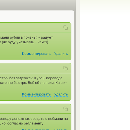
ани рубли в гривны) - радует
(не буду указывать - каких)
Комментировать
Удалить
стро, без задержек. Курсы перевода
таточно быстро. Всё объяснили. Каких-
Комментировать
Удалить
реводу денежных средств с вебмани на
но, согласно регламенту.