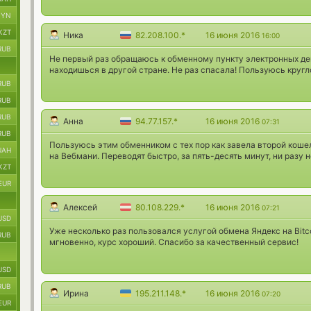
BYN
KZT
Ника
82.208.100.*
16 июня 2016
16:00
RUB
Не первый раз обращаюсь к обменному пункту электронных ден
находишься в другой стране. Не раз спасала! Пользуюсь кругло
RUB
RUB
RUB
Анна
94.77.157.*
16 июня 2016
07:31
RUB
Пользуюсь этим обменником с тех пор как завела второй коше
UAH
на Вебмани. Переводят быстро, за пять-десять минут, ни разу н
KZT
EUR
Алексей
80.108.229.*
16 июня 2016
07:21
USD
Уже несколько раз пользовался услугой обмена Яндекс на Bitc
RUB
мгновенно, курс хороший. Спасибо за качественный сервис!
USD
RUB
Ирина
195.211.148.*
16 июня 2016
07:20
EUR