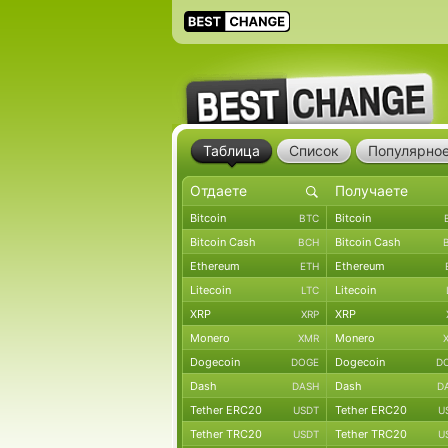
Таблица
Список
Популярно
Bitcoin
Bitcoin
BTC
Bitcoin Cash
Bitcoin Cash
BCH
Ethereum
Ethereum
ETH
Litecoin
Litecoin
LTC
XRP
XRP
XRP
Monero
Monero
XMR
Dogecoin
Dogecoin
DOGE
D
Dash
Dash
DASH
D
Tether ERC20
Tether ERC20
USDT
U
Tether TRC20
Tether TRC20
USDT
U