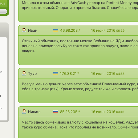
Меняла в этом обменнике AdvCash доллар на Perfect Money ев
UAH
привлекательный. Операцию провели быстро. Спасибо за опера
Иван
46.98.208.*
16 июня 2016
06:39
Отличный обменник, постоянно меняю Вебмани на ЯД и наоборо
денег не приходилось.Курс тоже как правило радует, плюс в с
скидок.
ge
Tyyp
176.38.21.*
16 июня 2016
04:55
Всегда меняю деньги через этот обменник! Приемлемый курс, 
сбоя в транзакциях). Кроме этого, радует так же и скорость ра
й
ь
Никита
85.26.235.*
16 июня 2016
03:16
Часто здесь обмениваю валюту с кошелька на кошелёк. Радует
также курс обмена. Пока что проблем не возникало. Обмен про