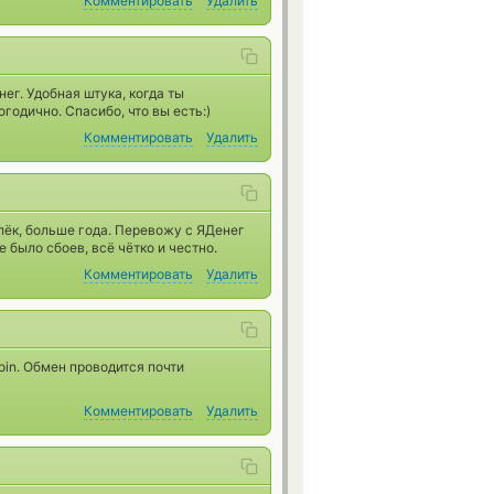
Комментировать
Удалить
ег. Удобная штука, когда ты
годично. Спасибо, что вы есть:)
Комментировать
Удалить
лёк, больше года. Перевожу с ЯДенег
е было сбоев, всё чётко и честно.
Комментировать
Удалить
oin. Обмен проводится почти
Комментировать
Удалить