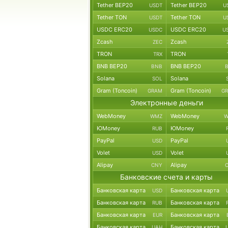
Tether BEP20
Tether BEP20
USDT
U
Tether TON
Tether TON
USDT
U
USDC ERC20
USDC ERC20
USDC
U
Zcash
Zcash
ZEC
TRON
TRON
TRX
BNB BEP20
BNB BEP20
BNB
Solana
Solana
SOL
Gram (Toncoin)
Gram (Toncoin)
GRAM
G
Электронные деньги
WebMoney
WebMoney
WMZ
W
ЮMoney
ЮMoney
RUB
PayPal
PayPal
USD
Volet
Volet
USD
Alipay
Alipay
CNY
Банковские счета и карты
Банковская карта
Банковская карта
USD
Банковская карта
Банковская карта
RUB
Банковская карта
Банковская карта
EUR
Банковская карта
Банковская карта
UAH