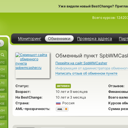
Уже видели новый BestChange? Пригла
Всего курсов:
12420
Мониторинг
Обменники
Проверка адреса
Пар
е
Обменный пункт SpbWMCas
BTC
Перейти на сайт SpbWMCasher
Информация от администратора обменног
BCH
Написать отзыв об обменном пункте
ETH
LTC
Статус:
Отзывов:
активен
XRP
Возраст:
10 лет и 9 месяцев
Финансовы
XMR
На BestChange:
10 лет и 3 месяца
Всего валю
Страна:
Россия
Курсов обм
OGE
AML-прозрачность:
Сумма рез
AML
ASH
SDT
SDT