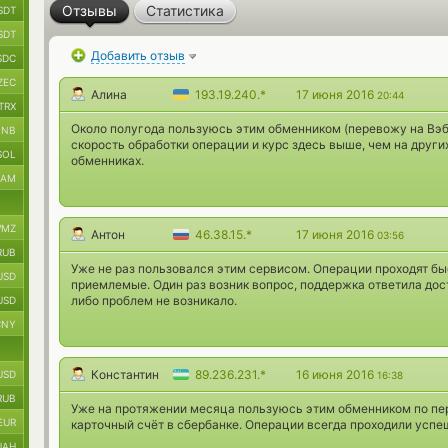
Отзывы
Статистика
SDT
SDT
Добавить отзыв
SDC
ZEC
Алина
193.19.240.*
17 июня 2016
20:44
TRX
Около полугода пользуюсь этим обменником (перевожу на Вэбм
BNB
скорость обработки операции и курс здесь выше, чем на других 
SOL
обменниках.
RAM
MZ
Антон
46.38.15.*
17 июня 2016
03:56
RUB
Уже не раз пользовался этим сервисом. Операции проходят бы
USD
приемлемые. Один раз возник вопрос, поддержка ответила дос
либо проблем не возникало.
USD
CNY
Константин
89.236.231.*
16 июня 2016
USD
16:38
RUB
Уже на протяжении месяца пользуюсь этим обменником по пе
EUR
карточный счёт в сбербанке. Операции всегда проходили успеш
UAH