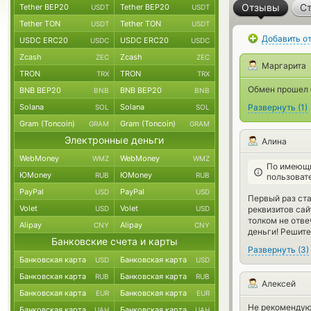
Отзывы
Ст
Tether BEP20
Tether BEP20
USDT
USDT
Tether TON
Tether TON
USDT
USDT
Добавить о
USDC ERC20
USDC ERC20
USDC
USDC
Zcash
Zcash
ZEC
ZEC
Маргарита
TRON
TRON
TRX
TRX
Обмен прошел 
BNB BEP20
BNB BEP20
BNB
BNB
Solana
Solana
Развернуть
(
1
)
SOL
SOL
Gram (Toncoin)
Gram (Toncoin)
GRAM
GRAM
Электронные деньги
Алина
WebMoney
WebMoney
WMZ
WMZ
По имеющи
ЮMoney
ЮMoney
RUB
RUB
пользоват
PayPal
PayPal
USD
USD
Первый раз ста
Volet
Volet
USD
USD
реквизитов сай
толком не отве
Alipay
Alipay
CNY
CNY
деньги! Решите
Банковские счета и карты
Развернуть
(
3
)
Банковская карта
Банковская карта
USD
USD
Банковская карта
Банковская карта
RUB
RUB
Алексей
Банковская карта
Банковская карта
EUR
EUR
Не рекомендую
Банковская карта
Банковская карта
UAH
UAH