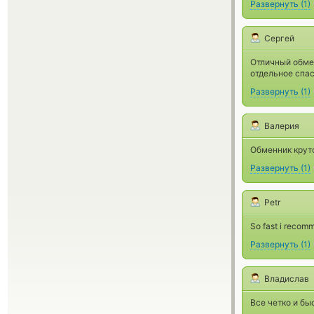
Развернуть
(
1
)
Сергей
Отличный обме
отдельное спас
Развернуть
(
1
)
Валерия
Обменник крут
Развернуть
(
1
)
Petr
So fast i recom
Развернуть
(
1
)
Владислав
Все четко и бы