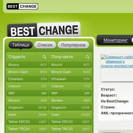
Мониторинг
Таблица
Список
Популярное
Bitcoin
Bitcoin
BTC
BTC
Bitcoin Cash
Bitcoin Cash
BCH
BCH
Ethereum
Ethereum
ETH
ETH
Litecoin
Litecoin
LTC
LTC
Статус:
XRP
XRP
XRP
XRP
Возраст:
Monero
Monero
XMR
XMR
На BestChange:
Страна:
Dogecoin
Dogecoin
DOGE
DOGE
AML-прозрачност
Dash
Dash
DASH
DASH
Tether ERC20
Tether ERC20
USDT
USDT
Tether TRC20
Tether TRC20
USDT
USDT