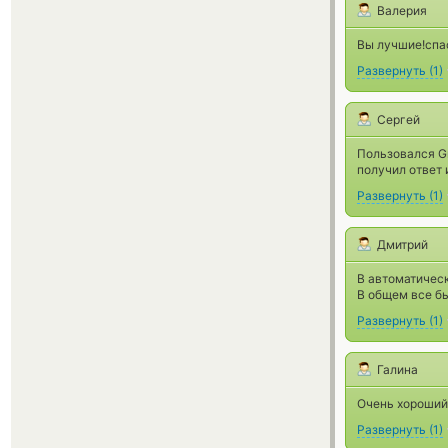
Валерия
Вы лучшие!спас
Развернуть
(
1
)
Сергей
Пользовался Gr
получил ответ 
Развернуть
(
1
)
Дмитрий
В автоматическ
В общем все б
Развернуть
(
1
)
Галина
Очень хороший
Развернуть
(
1
)