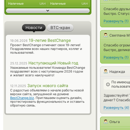
Наличные
Наличные
UAH
UAH
Спасибо друзья
быстро. Статус
Развернуть
(
1
)
Новости
BTC-кран
Светлана М
19-летие BestChange
19.06.2026
Проект BestChange отмечает свое 19-летие!
Спасибо огромн
Поздравляем всех наших партнеров, коллег и
быстро, делика
пользователей.
Развернуть
(
1
)
Наступающий Новый год
25.12.2025
Уважаемые пользователи! Команда BestChange
поздравляет всех с наступающим 2026 годом
Надежда
и желает всего наилучшего!
По имеющи
Запуск нового сайта
12.11.2025
пользоват
С радостью объявляем о начале работы новой
версии сайта, запущенной на домене
Здравствуйте! 
BestChange.biz
. Приглашаем оценить дизайн,
денег? Спасибо
протестировать функциональность и оставить
обратную связь.
Развернуть
(
4
)
Ольга