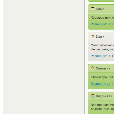
Юлия
Хорошее прило
Развернуть
(
1
)
Danik
Сайт работает 
Не рекомендую
Развернуть
(
11
Светлана
Обмен прошел 
Развернуть
(
1
)
Владислав
Все прошло оч
рекомендую, бу