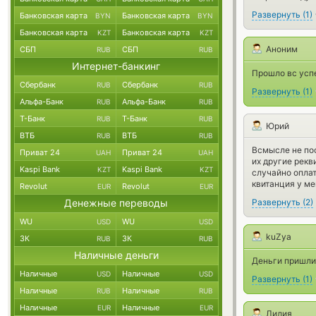
Развернуть
(
1
)
Банковская карта
Банковская карта
BYN
BYN
Банковская карта
Банковская карта
KZT
KZT
Аноним
СБП
СБП
RUB
RUB
Интернет-банкинг
Прошло вс успе
Сбербанк
Сбербанк
RUB
RUB
Развернуть
(
1
)
Альфа-Банк
Альфа-Банк
RUB
RUB
Т-Банк
Т-Банк
RUB
RUB
Юрий
ВТБ
ВТБ
RUB
RUB
Всмысле не пос
Приват 24
Приват 24
UAH
UAH
их другие рекв
Kaspi Bank
Kaspi Bank
KZT
KZT
случайно оплат
квитанция у ме
Revolut
Revolut
EUR
EUR
Денежные переводы
Развернуть
(
2
)
WU
WU
USD
USD
kuZya
ЗК
ЗК
RUB
RUB
Наличные деньги
Деньги пришли 
Наличные
Наличные
USD
USD
Развернуть
(
1
)
Наличные
Наличные
RUB
RUB
Наличные
Наличные
EUR
EUR
Лилия