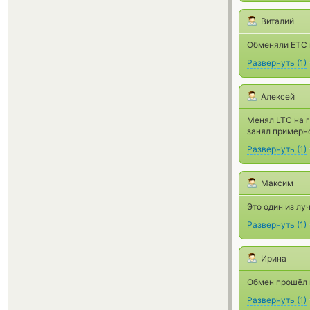
Виталий
Обменяли ETC 
Развернуть
(
1
)
Алексей
Менял LTC на г
занял примерно
Развернуть
(
1
)
Максим
Это один из лу
Развернуть
(
1
)
Ирина
Обмен прошёл 
Развернуть
(
1
)