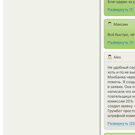
Благодарю за р
Развернуть
(
1
)
Максим
Всё быстро, чё
Развернуть
(
1
)
Alex
Не удобный се
хоть и по не в
МонБанка через
помочь. Я созд
в заявке. Она 
написали что о
плательщице н
комиссии 20%. 
создал заявку 
Грумбот просто
штрафной комис
Развернуть
(
25