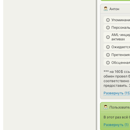
Антон
Упоминани
Персональ
AML-инцид
активах
Ожидается
Претензия
Обсценная
*** на 160$ сс
обмен провел б
соответствено 
предоставить. 
Развернуть
(
15
Пользовате
В этот раз всё
Развернуть
(
1
)