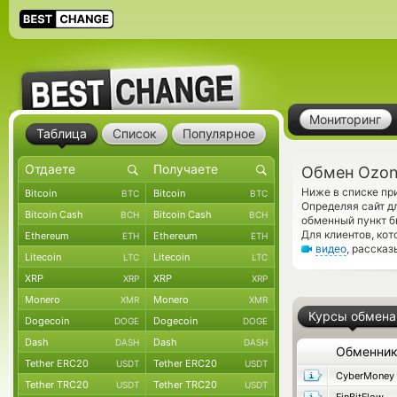
Мониторинг
Таблица
Список
Популярное
Обмен Ozon
Ниже в списке пр
Bitcoin
Bitcoin
BTC
BTC
Определяя сайт д
Bitcoin Cash
Bitcoin Cash
BCH
BCH
обменный пункт б
Для клиентов, ко
Ethereum
Ethereum
ETH
ETH
видео
, расска
Litecoin
Litecoin
LTC
LTC
XRP
XRP
XRP
XRP
Monero
Monero
XMR
XMR
Курсы обмена
Dogecoin
Dogecoin
DOGE
DOGE
Dash
Dash
DASH
DASH
Обменни
Tether ERC20
Tether ERC20
USDT
USDT
CyberMoney
Tether TRC20
Tether TRC20
USDT
USDT