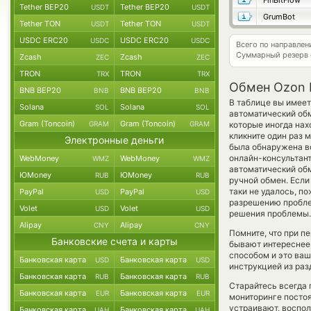
FinBitFlow
Tether BEP20
Tether BEP20
USDT
USDT
GrumBot
Tether TON
Tether TON
USDT
USDT
USDC ERC20
USDC ERC20
USDC
USDC
Всего по направле
Суммарный резерв
Zcash
Zcash
ZEC
ZEC
TRON
TRON
TRX
TRX
Обмен Ozon 
BNB BEP20
BNB BEP20
BNB
BNB
В таблице вы имеет
Solana
Solana
SOL
SOL
автоматический об
Gram (Toncoin)
Gram (Toncoin)
GRAM
GRAM
которые иногда нах
кликните один раз 
Электронные деньги
была обнаружена в
онлайн-консультант
WebMoney
WebMoney
WMZ
WMZ
автоматический об
ЮMoney
ЮMoney
RUB
RUB
ручной обмен. Если
таки не удалось, п
PayPal
PayPal
USD
USD
разрешению проблем
Volet
Volet
USD
USD
решения проблемы.
Alipay
Alipay
CNY
CNY
Помните, что при п
Банковские счета и карты
бывают интереснее,
способом и это ваш
Банковская карта
Банковская карта
USD
USD
инструкцией из раз
Банковская карта
Банковская карта
RUB
RUB
Старайтесь всегда
Банковская карта
Банковская карта
EUR
EUR
мониторинге посто
устраивают, воспо
Банковская карта
Банковская карта
UAH
UAH