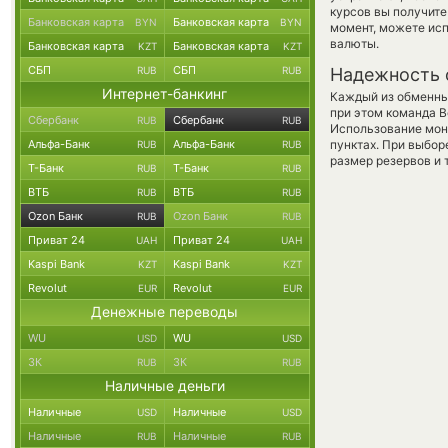
курсов вы получите
Банковская карта
Банковская карта
BYN
BYN
момент, можете ис
валюты.
Банковская карта
Банковская карта
KZT
KZT
СБП
СБП
RUB
RUB
Надежность 
Интернет-банкинг
Каждый из обменны
при этом команда 
Сбербанк
Сбербанк
RUB
RUB
Использование мон
Альфа-Банк
Альфа-Банк
пунктах. При выбор
RUB
RUB
размер резервов и 
Т-Банк
Т-Банк
RUB
RUB
ВТБ
ВТБ
RUB
RUB
Ozon Банк
Ozon Банк
RUB
RUB
Приват 24
Приват 24
UAH
UAH
Kaspi Bank
Kaspi Bank
KZT
KZT
Revolut
Revolut
EUR
EUR
Денежные переводы
WU
WU
USD
USD
ЗК
ЗК
RUB
RUB
Наличные деньги
Наличные
Наличные
USD
USD
Наличные
Наличные
RUB
RUB