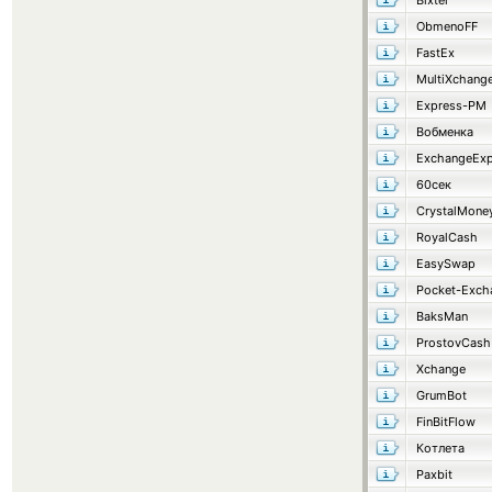
Bixter
ObmenoFF
FastEx
MultiXchang
Express-PM
Вобменка
ExchangeExp
60сек
CrystalMone
RoyalCash
EasySwap
Pocket-Exch
BaksMan
ProstovCash
Xchange
GrumBot
FinBitFlow
Котлета
Paxbit