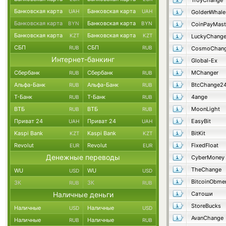
TroyChange
Банковская карта
Банковская карта
UAH
UAH
GoldenWhale
Банковская карта
Банковская карта
BYN
BYN
CoinPayMast
Банковская карта
Банковская карта
KZT
KZT
LuckyChang
СБП
СБП
RUB
RUB
CosmoChang
Интернет-банкинг
Global-Ex
Сбербанк
Сбербанк
MChanger
RUB
RUB
Альфа-Банк
Альфа-Банк
BtcChange2
RUB
RUB
Т-Банк
Т-Банк
4ange
RUB
RUB
ВТБ
ВТБ
MoonLight
RUB
RUB
Приват 24
Приват 24
EasyBit
UAH
UAH
Kaspi Bank
Kaspi Bank
BitKit
KZT
KZT
Revolut
Revolut
FixedFloat
EUR
EUR
Денежные переводы
CyberMoney
TheChange
WU
WU
USD
USD
BitcoinObme
ЗК
ЗК
RUB
RUB
Наличные деньги
Сатоши
StoreBucks
Наличные
Наличные
USD
USD
AvanChange
Наличные
Наличные
RUB
RUB