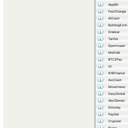
AppBit
FastChange
AllCash
Bulld
Drakkar
Tarifex
Криптомат
MultiVal
BTC2Pay
Izi
818Finance
AxoCash
Монеткинс
EasyGlobal
AbcObmen
Dmoney
PayGet
Crypster