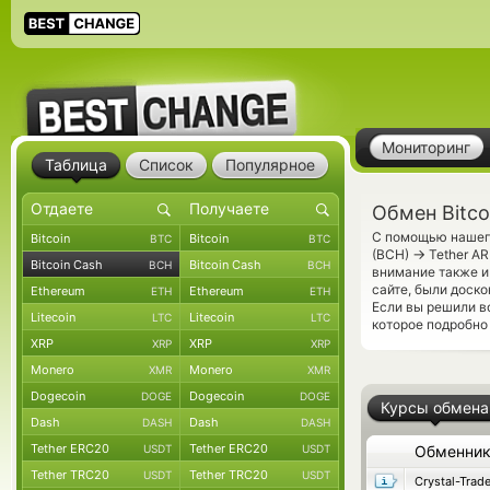
Мониторинг
Таблица
Список
Популярное
Обмен Bitco
С помощью нашего
Bitcoin
Bitcoin
BTC
BTC
→
(BCH)
Tether A
Bitcoin Cash
Bitcoin Cash
BCH
BCH
внимание также и
сайте, были доск
Ethereum
Ethereum
ETH
ETH
Если вы решили в
Litecoin
Litecoin
LTC
LTC
которое подробно
XRP
XRP
XRP
XRP
Monero
Monero
XMR
XMR
Dogecoin
Dogecoin
DOGE
DOGE
Курсы обмена
Dash
Dash
DASH
DASH
Tether ERC20
Tether ERC20
USDT
USDT
Обменни
Tether TRC20
Tether TRC20
USDT
USDT
Crystal-Trad