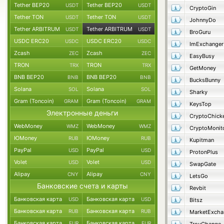
Tether BEP20
Tether BEP20
USDT
USDT
CryptoGin
Tether TON
Tether TON
USDT
USDT
JohnnyDo
Tether ARBITRUM
Tether ARBITRUM
USDT
USDT
BroGuru
USDC ERC20
USDC ERC20
USDC
USDC
ImExchanger
Zcash
Zcash
ZEC
ZEC
EasyBusy
TRON
TRON
TRX
TRX
GetMoney
BNB BEP20
BNB BEP20
BNB
BNB
BucksBunny
Solana
Solana
SOL
SOL
Sharky
Gram (Toncoin)
Gram (Toncoin)
GRAM
GRAM
KeysTop
Электронные деньги
CryptoChick
WebMoney
WebMoney
WMZ
WMZ
CryptoMonit
ЮMoney
ЮMoney
RUB
RUB
Kupitman
PayPal
PayPal
USD
USD
ProtonPlus
Volet
Volet
USD
USD
SwapGate
Alipay
Alipay
CNY
CNY
LetsGo
Банковские счета и карты
Revbit
Банковская карта
Банковская карта
USD
USD
Bitsz
Банковская карта
Банковская карта
RUB
RUB
MarketExcha
Банковская карта
Банковская карта
EUR
EUR