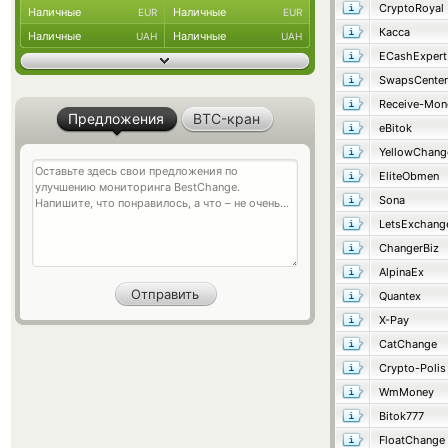
CryptoRoyal
Наличные
Наличные
EUR
EUR
Касса
Наличные
Наличные
UAH
UAH
ECashExpert
SwapsCenter
Receive-Mon
Предложения
BTC-кран
eBitok
YellowChang
EliteObmen
Sona
LetsExchang
ChangerBiz
AlpinaEx
Quantex
X-Pay
CatChange
Crypto-Polis
WmMoney
Bitok777
FloatChange