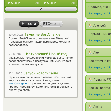
Наличные
Наличные
UAH
UAH
Спасибо, очен
Развернуть
(
1
)
Новости
BTC-кран
Алексей
Нормальный о
19-летие BestChange
19.06.2026
Проект BestChange отмечает свое 19-летие!
Развернуть
(
1
)
Поздравляем всех наших партнеров, коллег и
пользователей.
Alex
Наступающий Новый год
25.12.2025
Уважаемые пользователи! Команда BestChange
Все отлично ка
поздравляет всех с наступающим 2026 годом
и желает всего наилучшего!
Развернуть
(
1
)
Запуск нового сайта
12.11.2025
С радостью объявляем о начале работы новой
Пушинка77
версии сайта, запущенной на домене
BestChange.biz
. Приглашаем оценить дизайн,
протестировать функциональность и оставить
Все как всегда
обратную связь.
Развернуть
(
1
)
Amina