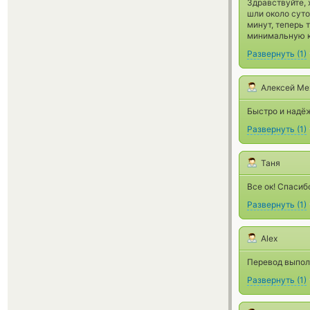
Здравствуйте, 
шли около суто
минут, теперь 
минимальную 
Развернуть
(
1
)
Алексей Ме
Быстро и надё
Развернуть
(
1
)
Таня
Все ок! Спасиб
Развернуть
(
1
)
Alex
Перевод выполн
Развернуть
(
1
)