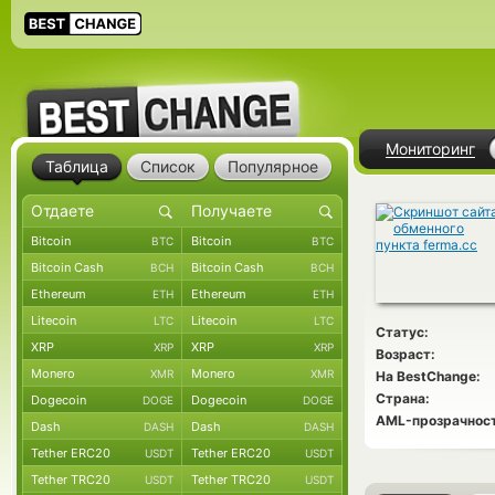
Мониторинг
Таблица
Список
Популярное
Bitcoin
Bitcoin
BTC
BTC
Bitcoin Cash
Bitcoin Cash
BCH
BCH
Ethereum
Ethereum
ETH
ETH
Litecoin
Litecoin
LTC
LTC
Статус:
XRP
XRP
XRP
XRP
Возраст:
Monero
Monero
XMR
XMR
На BestChange:
Страна:
Dogecoin
Dogecoin
DOGE
DOGE
AML-прозрачност
Dash
Dash
DASH
DASH
Tether ERC20
Tether ERC20
USDT
USDT
Tether TRC20
Tether TRC20
USDT
USDT