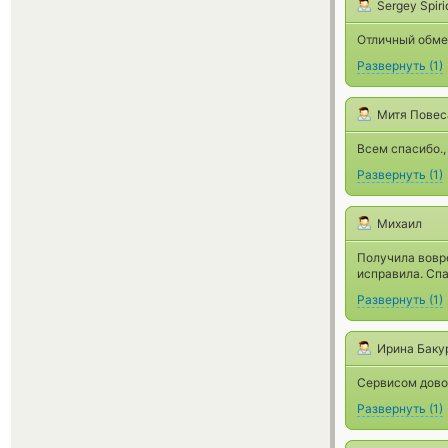
Sergey Spir
Отличный обме
Развернуть
(
1
)
Митя Повес
Всем спасибо.,
Развернуть
(
1
)
Михаил
Получила вовре
исправила. Сп
Развернуть
(
1
)
Ирина Баку
Сервисом дово
Развернуть
(
1
)