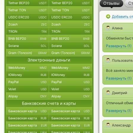
Отзывы
Ст
Tether BEP20
Tether BEP20
USDT
USDT
Tether TON
Tether TON
USDT
USDT
Добавить о
USDC ERC20
USDC ERC20
USDC
USDC
Zcash
Zcash
ZEC
ZEC
Алина
TRON
TRON
TRX
TRX
Обменяли быст
BNB BEP20
BNB BEP20
BNB
BNB
Solana
Solana
Развернуть
(
1
)
SOL
SOL
Gram (Toncoin)
Gram (Toncoin)
GRAM
GRAM
Электронные деньги
Пользовате
WebMoney
WebMoney
WMZ
WMZ
Всё заняло мин
ЮMoney
ЮMoney
RUB
RUB
Развернуть
(
1
)
PayPal
PayPal
USD
USD
Volet
Volet
USD
USD
Дмитрий
Alipay
Alipay
CNY
CNY
Банковские счета и карты
Отличный обме
Развернуть
(
1
)
Банковская карта
Банковская карта
USD
USD
Банковская карта
Банковская карта
RUB
RUB
Александр
Банковская карта
Банковская карта
EUR
EUR
Банковская карта
Банковская карта
UAH
UAH