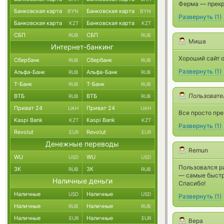
Ферма — прекр
Банковская карта
Банковская карта
BYN
BYN
Развернуть
(
1
)
Банковская карта
Банковская карта
KZT
KZT
СБП
СБП
RUB
RUB
Миша
Интернет-банкинг
Хороший сайт 
Сбербанк
Сбербанк
RUB
RUB
Развернуть
(
1
)
Альфа-Банк
Альфа-Банк
RUB
RUB
Т-Банк
Т-Банк
RUB
RUB
Пользовате
ВТБ
ВТБ
RUB
RUB
Приват 24
Приват 24
UAH
UAH
Все просто пре
Kaspi Bank
Kaspi Bank
KZT
KZT
Развернуть
(
1
)
Revolut
Revolut
EUR
EUR
Денежные переводы
Remun
WU
WU
USD
USD
Пользовался р
ЗК
ЗК
RUB
RUB
— самые быстр
Наличные деньги
Спасибо!
Наличные
Наличные
USD
USD
Развернуть
(
1
)
Наличные
Наличные
RUB
RUB
Наличные
Наличные
EUR
EUR
Вера