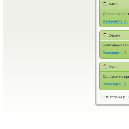
Антон
Сервис супер, 
Развернуть
(
1
)
Семен
Благодарю за 
Развернуть
(
1
)
Миша
Однозначно при
Развернуть
(
1
)
1 819 страниц: