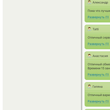
Александр
Пока что лучши
Развернуть
(
1
)
Tatti
Отличный серви
Развернуть
(
1
)
Анастасия
Отличный обме
Времени 15 зан
Развернуть
(
1
)
Гиляна
Отличный вари
Развернуть
(
1
)