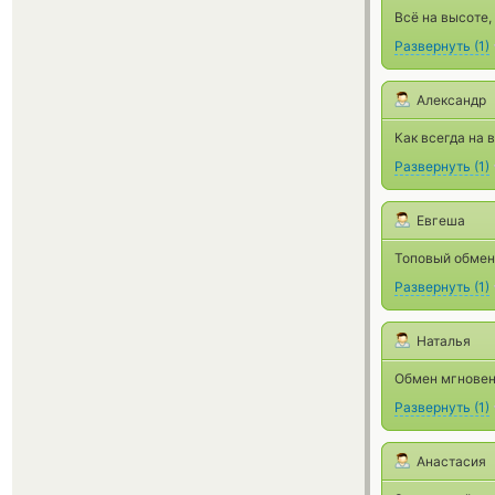
Всё на высоте,
Развернуть
(
1
)
Александр
Как всегда на
Развернуть
(
1
)
Евгеша
Топовый обменн
Развернуть
(
1
)
Наталья
Обмен мгновен
Развернуть
(
1
)
Анастасия