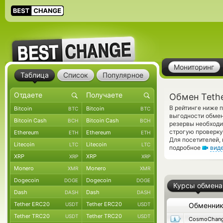
Мониторинг
Таблица
Список
Популярное
Обмен Tethe
В рейтинге ниже 
Bitcoin
Bitcoin
BTC
BTC
выгодности обмен
Bitcoin Cash
Bitcoin Cash
BCH
BCH
резервы необходи
строгую проверку
Ethereum
Ethereum
ETH
ETH
Для посетителей,
Litecoin
Litecoin
LTC
LTC
подробное
вид
XRP
XRP
XRP
XRP
Monero
Monero
XMR
XMR
Dogecoin
Dogecoin
DOGE
DOGE
Курсы обмена
Dash
Dash
DASH
DASH
Tether ERC20
Tether ERC20
USDT
USDT
Обменни
Tether TRC20
Tether TRC20
USDT
USDT
CosmoChang