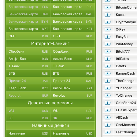
Tarifex
Банковская карта
Банковская карта
EUR
EUR
BitcoinObme
Банковская карта
Банковская карта
UAH
UAH
Касса
Банковская карта
Банковская карта
BYN
BYN
CryptoRoyal
Банковская карта
Банковская карта
KZT
KZT
X-Pay
СБП
СБП
RUB
RUB
EasyBit
Интернет-банкинг
WmMoney
Сбербанк
Сбербанк
Bitok777
RUB
RUB
Альфа-Банк
Альфа-Банк
99Rates
RUB
RUB
Т-Банк
Т-Банк
Delets
RUB
RUB
ВТБ
ВТБ
RamonCash
RUB
RUB
Приват 24
Приват 24
TheChange
UAH
UAH
Kaspi Bank
Kaspi Bank
YChanger
KZT
KZT
Revolut
Revolut
YoChange
EUR
EUR
Денежные переводы
CoinShop24
ECashExpert
WU
WU
USD
USD
AllCash
ЗК
ЗК
RUB
RUB
Наличные деньги
OneMoment
FastChange
Наличные
Наличные
USD
USD