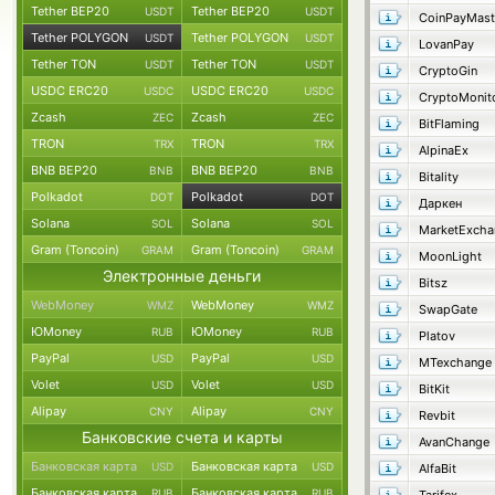
Tether BEP20
Tether BEP20
USDT
USDT
CoinPayMast
Tether POLYGON
Tether POLYGON
USDT
USDT
LovanPay
Tether TON
Tether TON
USDT
USDT
CryptoGin
USDC ERC20
USDC ERC20
USDC
USDC
CryptoMonit
Zcash
Zcash
ZEC
ZEC
BitFlaming
TRON
TRON
TRX
TRX
AlpinaEx
BNB BEP20
BNB BEP20
BNB
BNB
Bitality
Polkadot
Polkadot
DOT
DOT
Даркен
Solana
Solana
SOL
SOL
MarketExcha
Gram (Toncoin)
Gram (Toncoin)
GRAM
GRAM
MoonLight
Электронные деньги
Bitsz
WebMoney
WebMoney
WMZ
WMZ
SwapGate
ЮMoney
ЮMoney
RUB
RUB
Platov
PayPal
PayPal
USD
USD
MTexchange
Volet
Volet
USD
USD
BitKit
Alipay
Alipay
CNY
CNY
Revbit
Банковские счета и карты
AvanChange
Банковская карта
Банковская карта
USD
USD
AlfaBit
Банковская карта
Банковская карта
RUB
RUB