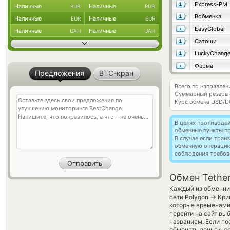
Express-PM
Наличные
Наличные
RUB
RUB
Вобменка
Наличные
Наличные
EUR
EUR
EasyGlobal
Наличные
Наличные
UAH
UAH
Сатоши
LuckyChang
Ферма
Предложения
BTC-кран
Всего по направле
Суммарный резерв
Курс обмена
USD/D
В целях противоде
обменные пункты п
В случае если тра
обменную операци
соблюдения требов
Обмен Tethe
Каждый из обменник
→
сети Polygon
Крип
которые временами 
перейти на сайт вы
названием. Если по
обменять деньги, с