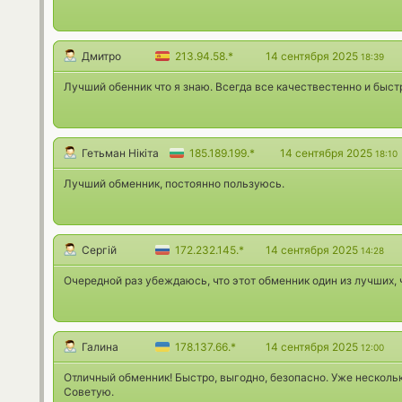
Дмитро
213.94.58.*
14 сентября 2025
18:39
Лучший обенник что я знаю. Всегда все качествестенно и быст
Гетьман Нікіта
185.189.199.*
14 сентября 2025
18:10
Лучший обменник, постоянно пользуюсь.
Сергій
172.232.145.*
14 сентября 2025
14:28
Очередной раз убеждаюсь, что этот обменник один из лучших, 
Галина
178.137.66.*
14 сентября 2025
12:00
Отличный обменник! Быстро, выгодно, безопасно. Уже нескольк
Советую.