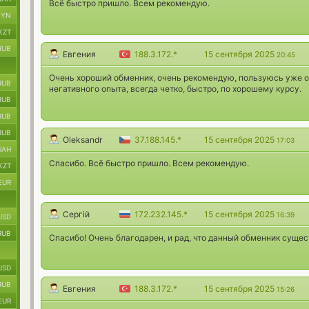
Всё быстро пришло. Всем рекомендую.
BYN
KZT
RUB
Евгения
188.3.172.*
15 сентября 2025
20:45
Очень хороший обменник, очень рекомендую, пользуюсь уже оч
RUB
негативного опыта, всегда четко, быстро, по хорошему курсу.
RUB
RUB
RUB
Oleksandr
37.188.145.*
15 сентября 2025
17:03
UAH
Спасибо. Всё быстро пришло. Всем рекомендую.
KZT
EUR
Сергій
172.232.145.*
15 сентября 2025
16:39
USD
RUB
Спасибо! Очень благодарен, и рад, что данный обменник сущес
USD
RUB
Евгения
188.3.172.*
15 сентября 2025
15:26
EUR