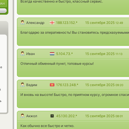
Всегда качественно и быстро, классный сервис.
UAH
Александр
188.123.152.*
15 сентября 2025
12:49
Благодарю за оперативность! Вы становитесь предсказуемыми
Иван
5.104.73.*
15 сентября 2025
11:13
Отличный обменный пункт, топовые курсы!
ge
Вадим
176.123.248.*
15 сентября 2025
09:20
й
И вновь на высоте! Быстро, по приятном курсу, огромное спаси
ь
Акжол
45.130.202.*
15 сентября 2025
08:01
Как обычно все быстро и четко.