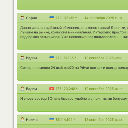
София
178.137.136.*
14 сентября 2025
11:38
Давно искала надёжный обменник, и наконец нашла! Девочки, 
лучшие на рынке, комиссия минимальная. Интерфейс простой,
поддержка отзывчивая. Уже несколько раз пользовалась — ник
Вадим
178.151.135.*
12 сентября 2025
20:00
Сегодня поменял 24 usdt bep20 на Privat все как и всегда шика
Вадим
176.123.248.*
12 сентября 2025
16:57
И вновь восторг! Очень быстро, удобно и с приятными бонуса
Никита
85.114.194.*
12 сентября 2025
16:43