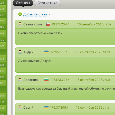
Отзывы
Статистика
SDT
SDT
Добавить отзыв
SDC
ZEC
Савва Котов
89.177.234.*
16 сентября 2025
12:06
TRX
Очень оперативно и на связи!
BNB
SOL
RAM
Андрій
77.222.156.*
16 сентября 2025
08:49
MZ
Дуже швидко! Дякую!
RUB
USD
USD
Дедектив
195.123.225.*
15 сентября 2025
22:28
CNY
Благодарю как всегда за быстрый и выгодный обмен, по отличн
USD
RUB
Сергій
176.37.209.*
15 сентября 2025
21:13
EUR
UAH