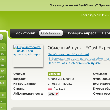
Уже видели новый BestChange? Пригла
Всего курсов:
1170
Мониторинг
Обменники
Проверка адреса
Пар
е
Обменный пункт ECashExpe
BTC
Перейти на сайт ECashExpert
Информация от администратора обменног
BCH
Написать отзыв об обменном пункте
ETH
LTC
Статус:
Отзывов:
активен
XRP
Возраст:
4 года и 4 месяца
Финансовы
XMR
На BestChange:
3 года и 1 месяц
Всего валю
Страна:
Польша
Курсов обм
OGE
AML-прозрачность:
Сумма рез
AML
ASH
SDT
SDT