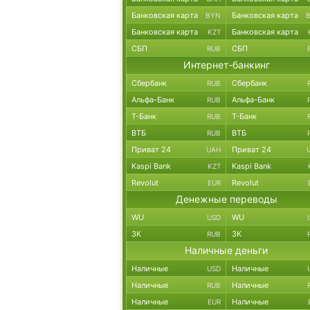
Банковская карта
Банковская карта
BYN
Банковская карта
Банковская карта
KZT
СБП
СБП
RUB
Интернет-банкинг
Сбербанк
Сбербанк
RUB
Альфа-Банк
Альфа-Банк
RUB
Т-Банк
Т-Банк
RUB
ВТБ
ВТБ
RUB
Приват 24
Приват 24
UAH
Kaspi Bank
Kaspi Bank
KZT
Revolut
Revolut
EUR
Денежные переводы
WU
WU
USD
ЗК
ЗК
RUB
Наличные деньги
Наличные
Наличные
USD
Наличные
Наличные
RUB
Наличные
Наличные
EUR