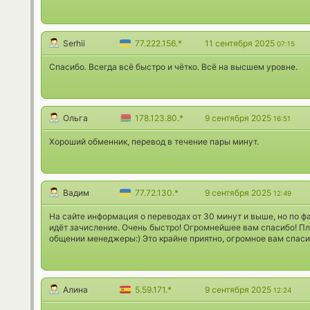
Serhii
77.222.156.*
11 сентября 2025
07:15
Спасибо. Всегда всё быстро и чётко. Всё на высшем уровне.
Ольга
178.123.80.*
9 сентября 2025
16:51
Хороший обменник, перевод в течение пары минут.
Вадим
77.72.130.*
9 сентября 2025
12:49
На сайте информация о переводах от 30 минут и выше, но по фа
идёт зачисление. Очень быстро! Огромнейшее вам спасибо! Пл
общении менеджеры:) Это крайне приятно, огромное вам спаси
Алина
5.59.171.*
9 сентября 2025
12:24