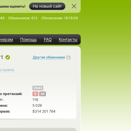
На новый сайт
шаем оценить!
846
Обменников:
613
Обновление:
18:16:09
тнерам
Помощь
FAQ
Контакты
rt
Другие обменники
о пункта
2043
х претензий:
0
30
т:
116
ена:
5 026
ервов:
$314 201 764