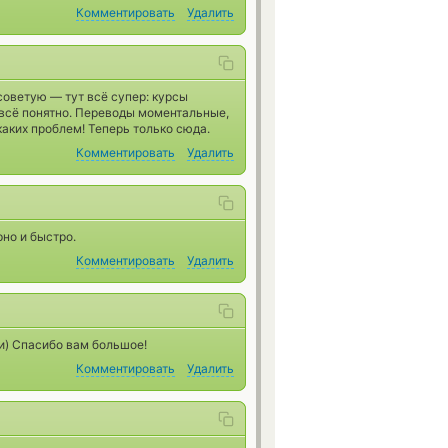
Комментировать
Удалить
советую — тут всё супер: курсы
 всё понятно. Переводы моментальные,
аких проблем! Теперь только сюда.
Комментировать
Удалить
рно и быстро.
Комментировать
Удалить
ми) Спасибо вам большое!
Комментировать
Удалить