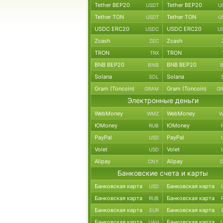
Tether BEP20
Tether BEP20
USDT
U
Tether TON
Tether TON
USDT
U
USDC ERC20
USDC ERC20
USDC
U
Zcash
Zcash
ZEC
TRON
TRON
TRX
BNB BEP20
BNB BEP20
BNB
Solana
Solana
SOL
Gram (Toncoin)
Gram (Toncoin)
GRAM
G
Электронные деньги
WebMoney
WebMoney
WMZ
W
ЮMoney
ЮMoney
RUB
PayPal
PayPal
USD
Volet
Volet
USD
Alipay
Alipay
CNY
Банковские счета и карты
Банковская карта
Банковская карта
USD
Банковская карта
Банковская карта
RUB
Банковская карта
Банковская карта
EUR
Банковская карта
Банковская карта
UAH