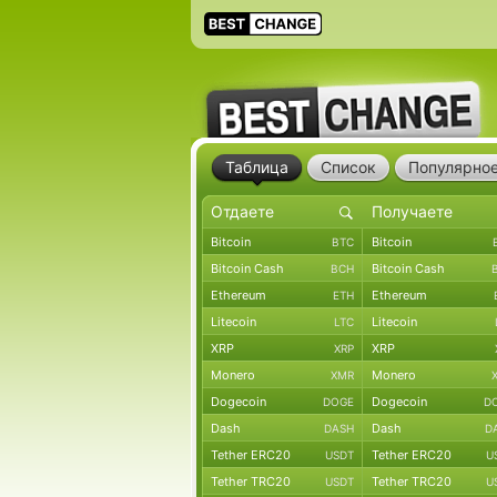
Таблица
Список
Популярно
Bitcoin
Bitcoin
BTC
Bitcoin Cash
Bitcoin Cash
BCH
Ethereum
Ethereum
ETH
Litecoin
Litecoin
LTC
XRP
XRP
XRP
Monero
Monero
XMR
Dogecoin
Dogecoin
DOGE
D
Dash
Dash
DASH
D
Tether ERC20
Tether ERC20
USDT
U
Tether TRC20
Tether TRC20
USDT
U