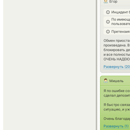
Егор
Инцидент 
По имеющи
пользоват
Претензия
Обмен приоста
произведена. В
блокировать де
и все полность
ОЧЕНЬ НАДЕЮСЬ
Развернуть
(
20
Мишель
Я по ошибке со
сделал депозит
Я быстро связа
ситуацию, и уж
Очень благода
Развернуть
(
1
)