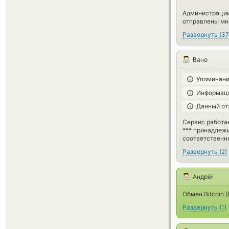
Администрации
отправлены мне
Развернуть
(
37
Вано
Упоминани
Информаци
Данный от
Сервис работае
*** принадлежи
соответственн
Развернуть
(
2
)
Андрій
Обмен Bitcoin (
Развернуть
(
1
)