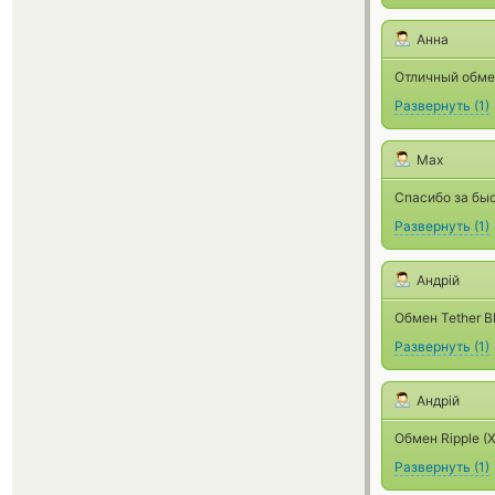
Анна
Отличный обмен
Развернуть
(
1
)
Max
Спасибо за бы
Развернуть
(
1
)
Андрій
Обмен Tether B
Развернуть
(
1
)
Андрій
Обмен Ripple (X
Развернуть
(
1
)