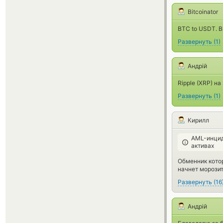
Bitcoinator
BTC to USDT. Bi
Развернуть
(
1
)
Андрій
Ripple (XRP) на
Развернуть
(
1
)
Кирилл
AML-инцид
активах
Обменник котор
начнет морозит
Развернуть
(
16
Андрій