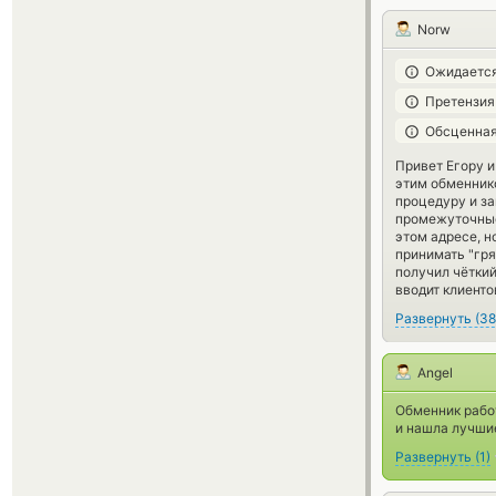
Norw
Ожидается
Претензия
Обсценная
Привет Егору и
этим обменник
процедуру и за
промежуточные 
этом адресе, н
принимать "гря
получил чёткий
вводит клиенто
Развернуть
(
38
Angel
Обменник работ
и нашла лучшие
Развернуть
(
1
)