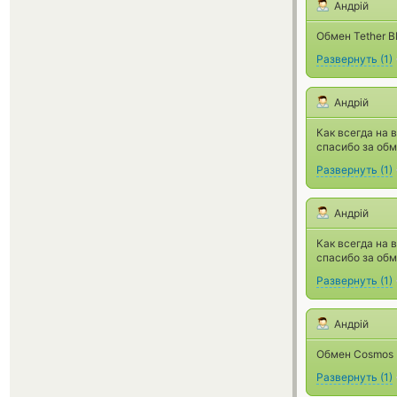
Андрій
Обмен Tether B
Развернуть
(
1
)
Андрій
Как всегда на 
спасибо за обм
Развернуть
(
1
)
Андрій
Как всегда на 
спасибо за обм
Развернуть
(
1
)
Андрій
Обмен Cosmos (
Развернуть
(
1
)