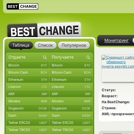
Мониторинг
Таблица
Список
Популярное
Bitcoin
Bitcoin
BTC
BTC
Bitcoin Cash
Bitcoin Cash
BCH
BCH
Ethereum
Ethereum
ETH
ETH
Litecoin
Litecoin
LTC
LTC
Статус:
XRP
XRP
XRP
XRP
Возраст:
Monero
Monero
XMR
XMR
На BestChange:
Страна:
Dogecoin
Dogecoin
DOGE
DOGE
AML-прозрачност
Dash
Dash
DASH
DASH
Tether ERC20
Tether ERC20
USDT
USDT
Tether TRC20
Tether TRC20
USDT
USDT