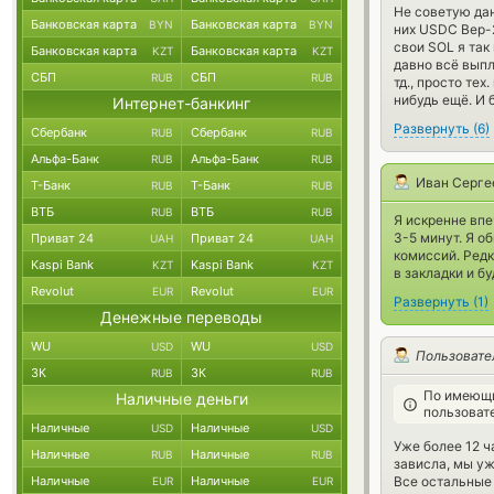
Не советую дан
Банковская карта
Банковская карта
BYN
BYN
них USDC Bep-2
свои SOL я так
Банковская карта
Банковская карта
KZT
KZT
давно всё выпл
СБП
СБП
RUB
RUB
тд., просто те
нибудь ещё. И 
Интернет-банкинг
Развернуть
(
6
)
Сбербанк
Сбербанк
RUB
RUB
Альфа-Банк
Альфа-Банк
RUB
RUB
Иван Серге
Т-Банк
Т-Банк
RUB
RUB
ВТБ
ВТБ
RUB
RUB
Я искренне вп
3-5 минут. Я о
Приват 24
Приват 24
UAH
UAH
комиссий. Ред
Kaspi Bank
Kaspi Bank
KZT
KZT
в закладки и б
Revolut
Revolut
EUR
EUR
Развернуть
(
1
)
Денежные переводы
WU
WU
USD
USD
Пользовате
ЗК
ЗК
RUB
RUB
По имеющи
Наличные деньги
пользоват
Наличные
Наличные
USD
USD
Уже более 12 ч
Наличные
Наличные
RUB
RUB
зависла, мы уж
Наличные
Наличные
Все остальные 
EUR
EUR