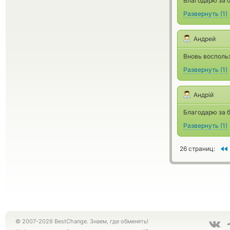
Благодарю за 
Развернуть
(
1
)
Андрей
Вновь воспольз
Развернуть
(
1
)
Андрій
Благодарю за 
Развернуть
(
1
)
26 страниц:
© 2007-2026 BestChange. Знаем, где обменять!