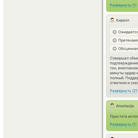
Развернуть
(
1
)
Кирилл
Ожидается
Претензия
Обсценная
Совершал обмен
подтверждение 
тон, внепланов
минуты ордер м
полный. Поддер
ответили и ска
Развернуть
(
21
Anastasija
Простота испо
Развернуть
(
1
)