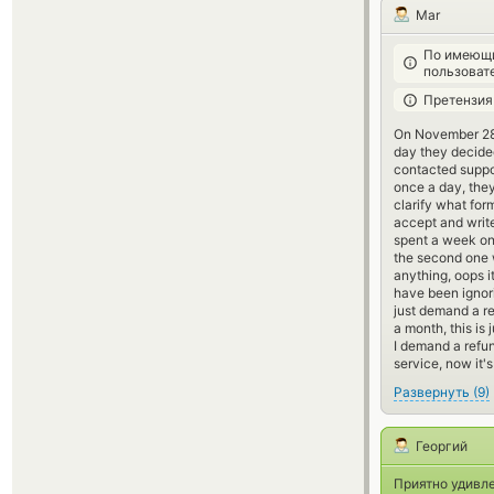
Mar
По имеющи
пользоват
Претензия
On November 28,
day they decided
contacted suppor
once a day, they
clarify what form
accept and write
spent a week on 
the second one 
anything, oops i
have been ignori
just demand a re
a month, this is
I demand a refun
service, now it's
Развернуть
(
9
)
Георгий
Приятно удивле