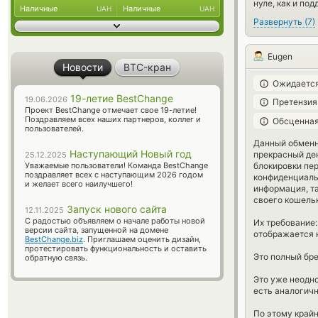
нуле, как и по
Наличные
Наличные
UAH
UAH
Развернуть
(
7
)
Eugen
Новости
BTC-кран
Ожидается
19-летие BestChange
19.06.2026
Претензия
Проект BestChange отмечает свое 19-летие!
Поздравляем всех наших партнеров, коллег и
Обсценная
пользователей.
Данный обменни
Наступающий Новый год
прекрасный ден
25.12.2025
Уважаемые пользователи! Команда BestChange
блокировки пер
поздравляет всех с наступающим 2026 годом
конфиденциаль
и желает всего наилучшего!
информация, та
своего кошельк
Запуск нового сайта
12.11.2025
С радостью объявляем о начале работы новой
Их требование:
версии сайта, запущенной на домене
отображается 
BestChange.biz
. Приглашаем оценить дизайн,
протестировать функциональность и оставить
Это полный бре
обратную связь.
Это уже неодн
есть аналогич
По этому край