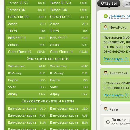
Отзывы
Ст
Tether BEP20
Tether BEP20
USDT
USDT
Tether TON
Tether TON
USDT
USDT
Добавить о
USDC ERC20
USDC ERC20
USDC
USDC
Zcash
Zcash
ZEC
ZEC
NevaReka
TRON
TRON
TRX
TRX
Прекрасный об
BNB BEP20
BNB BEP20
BNB
BNB
бенефитами, по
Solana
Solana
SOL
SOL
что есть огром
рекомендую к 
Gram (Toncoin)
Gram (Toncoin)
GRAM
GRAM
Электронные деньги
Развернуть
(
1
)
WebMoney
WebMoney
WMZ
WMZ
Анастасия
ЮMoney
ЮMoney
RUB
RUB
PayPal
PayPal
USD
USD
Отличный обме
Volet
Volet
USD
USD
впечатляющая 
Alipay
Alipay
CNY
CNY
Развернуть
(
1
)
Банковские счета и карты
Банковская карта
Банковская карта
USD
USD
Pavel
Банковская карта
Банковская карта
RUB
RUB
По имеющи
Банковская карта
Банковская карта
EUR
EUR
пользоват
Банковская карта
Банковская карта
UAH
UAH