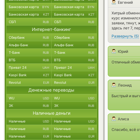
Евгений
Банковская карта
Банковская карта
BYN
BYN
Хитрый обменни
Банковская карта
Банковская карта
KZT
KZT
курс изменился
СБП
СБП
RUB
RUB
заявки, тянут,
здесь лет 7, пе
Интернет-банкинг
Развернуть
(
5
)
Сбербанк
Сбербанк
RUB
RUB
Альфа-Банк
Альфа-Банк
RUB
RUB
Юрий
Т-Банк
Т-Банк
RUB
RUB
ВТБ
ВТБ
RUB
RUB
Отличный обме
Приват 24
Приват 24
UAH
UAH
Kaspi Bank
Kaspi Bank
KZT
KZT
Revolut
Revolut
EUR
EUR
Леонид
Денежные переводы
Быстрый и выго
WU
WU
USD
USD
ЗК
ЗК
RUB
RUB
Наличные деньги
Алиса
Наличные
Наличные
USD
USD
Наличные
Наличные
RUB
RUB
Спасибо, всё о
Наличные
Наличные
EUR
EUR