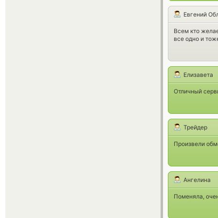
Евгений Об
Всем кто желае
все одно и тож
Елизавета
Отличный серви
Трейдер
Произвели обме
Ангелина
Поменяла, очен