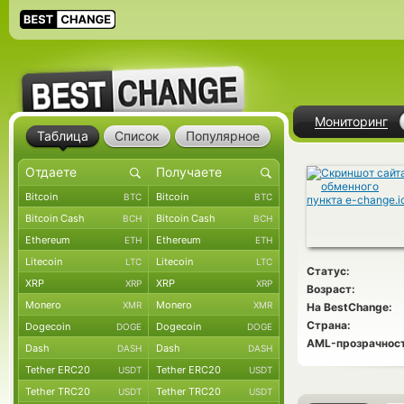
Мониторинг
Таблица
Список
Популярное
Bitcoin
Bitcoin
BTC
BTC
Bitcoin Cash
Bitcoin Cash
BCH
BCH
Ethereum
Ethereum
ETH
ETH
Litecoin
Litecoin
LTC
LTC
Статус:
XRP
XRP
XRP
XRP
Возраст:
Monero
Monero
XMR
XMR
На BestChange:
Страна:
Dogecoin
Dogecoin
DOGE
DOGE
AML-прозрачност
Dash
Dash
DASH
DASH
Tether ERC20
Tether ERC20
USDT
USDT
Tether TRC20
Tether TRC20
USDT
USDT