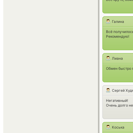
Галина
Всё получилос
Рекомендую!
Лиана
Обмен быстро п
Сергей Худ
Негативный!
Очень долго не
Коська