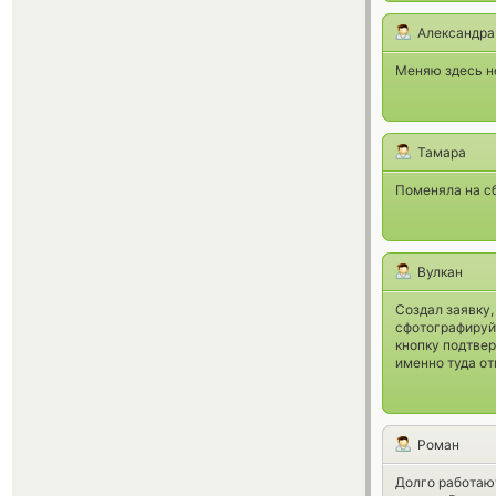
Александра
Меняю здесь не
Тамара
Поменяла на сб
Вулкан
Создал заявку,
сфотографируйт
кнопку подтвер
именно туда от
Роман
Долго работают