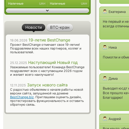
Наличные
Наличные
UAH
UAH
Екатерина
Не первый и не
всегда отличны
Новости
BTC-кран
19-летие BestChange
19.06.2026
Проект BestChange отмечает свое 19-летие!
Ника
Поздравляем всех наших партнеров, коллег и
пользователей.
Помогли и обме
Наступающий Новый год
25.12.2025
Уважаемые пользователи! Команда BestChange
поздравляет всех с наступающим 2026 годом
и желает всего наилучшего!
Дима
Запуск нового сайта
12.11.2025
Выводил юсдт 
С радостью объявляем о начале работы новой
Все прошло кач
версии сайта, запущенной на домене
BestChange.biz
. Приглашаем оценить дизайн,
Благодарю!
протестировать функциональность и оставить
обратную связь.
Андрей
Все круто, обм