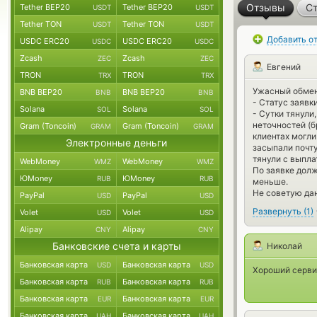
Отзывы
Ст
Tether BEP20
Tether BEP20
USDT
USDT
Tether TON
Tether TON
USDT
USDT
Добавить о
USDC ERC20
USDC ERC20
USDC
USDC
Zcash
Zcash
ZEC
ZEC
Евгений
TRON
TRON
TRX
TRX
Ужасный обмен
BNB BEP20
BNB BEP20
BNB
BNB
- Статус заявк
Solana
Solana
SOL
SOL
- Сутки тянули
неточностей (б
Gram (Toncoin)
Gram (Toncoin)
GRAM
GRAM
клиентах могли
Электронные деньги
засыпали почту
тянули с выпла
WebMoney
WebMoney
WMZ
WMZ
По заявке долж
ЮMoney
ЮMoney
RUB
RUB
меньше.
Не советую да
PayPal
PayPal
USD
USD
Развернуть
(
1
)
Volet
Volet
USD
USD
Alipay
Alipay
CNY
CNY
Банковские счета и карты
Николай
Банковская карта
Банковская карта
USD
USD
Хороший сервис
Банковская карта
Банковская карта
RUB
RUB
Банковская карта
Банковская карта
EUR
EUR
Банковская карта
Банковская карта
UAH
UAH