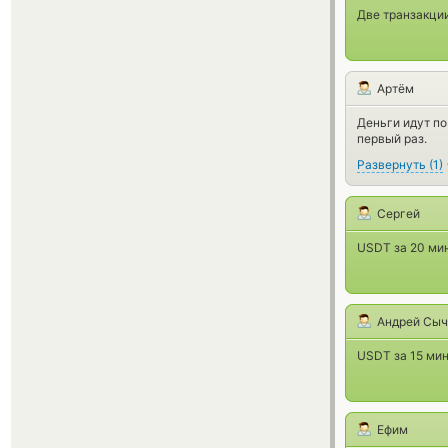
Две транзакции
Артём
Деньги идут по
первый раз.
Развернуть
(
1
)
Сергей
USDT за 20 мин
Андрей Сыч
USDT за 15 мин
Ефим