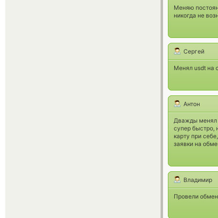
Меняю постоянн
никогда не во
Сергей
Менял usdt на 
Антон
Дважды менял 1
супер быстро, 
карту при себе
заявки на обме
Владимир
Провели обмен,