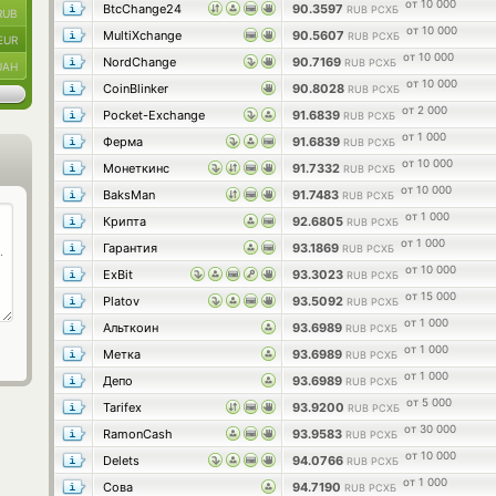
от 10 000
BtcChange24
90.3597
RUB РСХБ
RUB
от 10 000
MultiXchange
90.5607
RUB РСХБ
EUR
от 10 000
NordChange
90.7169
RUB РСХБ
UAH
от 10 000
CoinBlinker
90.8028
RUB РСХБ
от 2 000
Pocket-Exchange
91.6839
RUB РСХБ
от 1 000
Ферма
91.6839
RUB РСХБ
от 10 000
Монеткинс
91.7332
RUB РСХБ
от 10 000
BaksMan
91.7483
RUB РСХБ
от 1 000
Крипта
92.6805
RUB РСХБ
от 1 000
Гарантия
93.1869
RUB РСХБ
от 10 000
ExBit
93.3023
RUB РСХБ
от 15 000
Platov
93.5092
RUB РСХБ
от 1 000
Альткоин
93.6989
RUB РСХБ
от 1 000
Метка
93.6989
RUB РСХБ
от 1 000
Депо
93.6989
RUB РСХБ
от 5 000
Tarifex
93.9200
RUB РСХБ
от 30 000
RamonCash
93.9583
RUB РСХБ
от 10 000
Delets
94.0766
RUB РСХБ
от 1 000
Сова
94.7190
RUB РСХБ