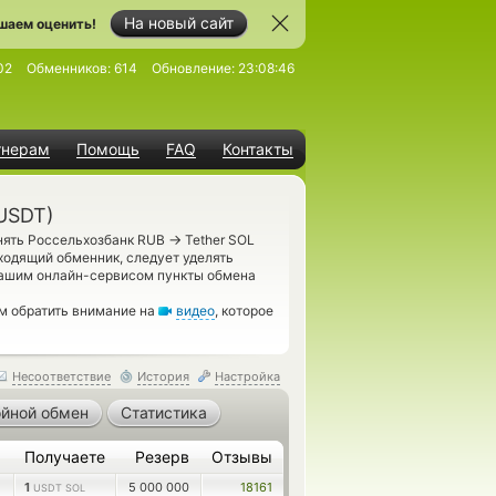
На новый сайт
шаем оценить!
02
Обменников:
614
Обновление:
23:08:46
тнерам
Помощь
FAQ
Контакты
USDT)
→
нять Россельхозбанк RUB
Tether SOL
ходящий обменник, следует уделять
нашим онлайн-сервисом пункты обмена
м обратить внимание на
видео
, которое
Несоответствие
История
Настройка
йной обмен
Статистика
Получаете
Резерв
Отзывы
1
5 000 000
18161
USDT SOL