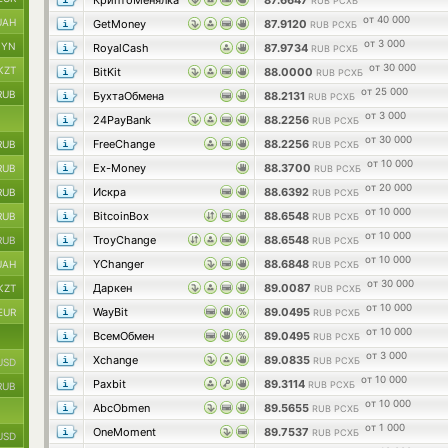
КриптоМенялка
87.6647
RUB РСХБ
от 40 000
UAH
GetMoney
87.9120
RUB РСХБ
от 3 000
BYN
RoyalCash
87.9734
RUB РСХБ
от 30 000
KZT
BitKit
88.0000
RUB РСХБ
от 25 000
RUB
БухтаОбмена
88.2131
RUB РСХБ
от 3 000
24PayBank
88.2256
RUB РСХБ
от 30 000
FreeChange
88.2256
RUB
RUB РСХБ
от 10 000
Ex-Money
88.3700
RUB
RUB РСХБ
от 20 000
Искра
88.6392
RUB
RUB РСХБ
от 10 000
BitcoinBox
88.6548
RUB
RUB РСХБ
от 10 000
TroyChange
88.6548
RUB
RUB РСХБ
от 10 000
YChanger
88.6848
UAH
RUB РСХБ
от 30 000
Даркен
89.0087
KZT
RUB РСХБ
от 10 000
WayBit
89.0495
EUR
RUB РСХБ
от 10 000
ВсемОбмен
89.0495
RUB РСХБ
от 3 000
Xchange
89.0835
RUB РСХБ
USD
от 10 000
Paxbit
89.3114
RUB РСХБ
RUB
от 10 000
AbcObmen
89.5655
RUB РСХБ
от 1 000
OneMoment
89.7537
RUB РСХБ
USD