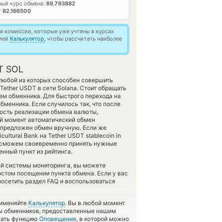
ый курс обмена:
89.793882
т
82.166500
 комиссии, которые уже учтены в курсах
цией
Калькулятор
, чтобы рассчитать наиболее
T SOL
любой из которых способен совершить
Tether USDT в сети Solana. Стоит обращать
нем обменника. Для быстрого перехода на
бменника. Если случилось так, что после
ность реализации обмена валюты,
ый момент автоматический обмен
 предложен обмен вручную. Если же
ultural Bank на Tether USDT stablecoin in
ы сможем своевременно принять нужные
нный пункт из рейтинга.
ей системы мониторинга, вы можете
стом посещении пункта обмена. Если у вас
осетить раздел FAQ и воспользоваться
рименяйте
Калькулятор
. Вы в любой момент
сы обменников, предоставленные нашим
овать функцию
Оповещение
, в которой можно