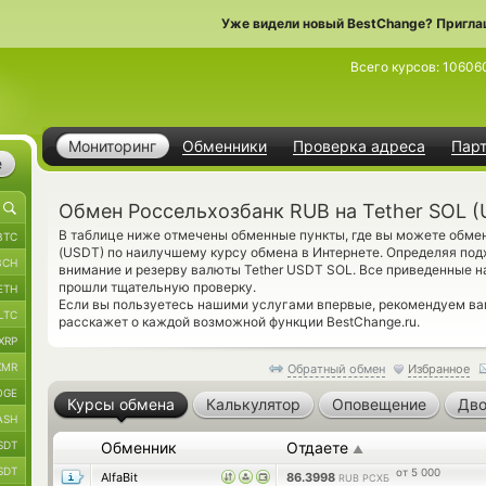
Уже видели новый BestChange? Пригла
Всего курсов:
10606
Мониторинг
Обменники
Проверка адреса
Пар
е
Обмен Россельхозбанк RUB на Tether SOL (
В таблице ниже отмечены обменные пункты, где вы можете обме
BTC
(USDT) по наилучшему курсу обмена в Интернете. Определяя под
BCH
внимание и резерву валюты Tether USDT SOL. Все приведенные 
прошли тщательную проверку.
ETH
Если вы пользуетесь нашими услугами впервые, рекомендуем ва
LTC
расскажет о каждой возможной функции BestChange.ru.
XRP
XMR
Обратный обмен
Избранное
OGE
Курсы обмена
Калькулятор
Оповещение
Дво
ASH
SDT
Обменник
Отдаете
▲
SDT
от 5 000
AlfaBit
86.3998
RUB РСХБ