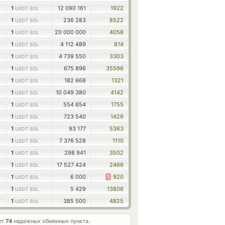
1
12 090 161
1922
USDT SOL
1
236 283
8522
USDT SOL
1
20 000 000
4058
USDT SOL
1
4 112 489
814
USDT SOL
1
4 739 550
3303
USDT SOL
1
675 896
35596
USDT SOL
1
182 668
1321
USDT SOL
1
10 049 380
4142
USDT SOL
1
554 654
1755
USDT SOL
1
723 540
1426
USDT SOL
1
93 177
5363
USDT SOL
1
7 376 528
1110
USDT SOL
1
298 941
3502
USDT SOL
1
17 527 424
2466
USDT SOL
1
6 000
1
920
USDT SOL
1
5 429
13806
USDT SOL
1
385 500
4825
USDT SOL
ет
74
надежных обменных пункта.