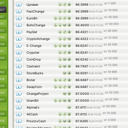
SDT
от 1 000
Цунами
86.3998
RUB РСХБ
SDT
от 10 000
FastChange
86.3999
RUB РСХБ
SDT
от 30 000
EuroBit
86.3999
RUB РСХБ
SDC
от 50 000
BullsChange
86.4000
RUB РСХБ
ZEC
от 40 000
PayGet
86.4321
RUB РСХБ
TRX
от 15 000
CryptoXchange
86.4322
RUB РСХБ
BNB
от 45 000
E-Change
86.6241
RUB РСХБ
SOL
от 10 000
Crypster
86.6241
RUB РСХБ
RAM
от 20 000
CoinDrop
86.6242
RUB РСХБ
от 15 000
Cashalot
86.7947
RUB РСХБ
от 19 999
MZ
StoreBucks
86.9261
RUB РСХБ
от 20 000
RUB
Bixter
86.9487
RUB РСХБ
от 30 000
USD
SwapCoin
86.9487
RUB РСХБ
от 52 200
USD
ChangeProject
87.0000
RUB РСХБ
от 47 850
CNY
GramBit
87.0000
RUB РСХБ
от 50 000
AlpinaEx
87.4111
RUB РСХБ
от 10 000
USD
AllCash
87.4112
RUB РСХБ
от 3 000
RUB
ProstovCash
87.6395
RUB РСХБ
от 40 000
EUR