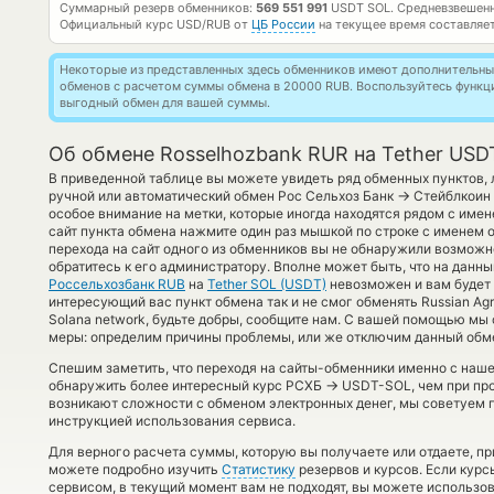
Суммарный резерв обменников:
569 551 991
USDT SOL.
Средневзвешенн
Официальный курс
USD/RUB
от
ЦБ России
на текущее время составляе
Некоторые из представленных здесь обменников имеют дополнительные
обменов с расчетом суммы обмена в 20000 RUB. Воспользуйтесь функ
выгодный обмен для вашей суммы.
Об обмене Rosselhozbank RUR на Tether USD
В приведенной таблице вы можете увидеть ряд обменных пунктов, 
→
ручной или автоматический обмен Рос Сельхоз Банк
Стейблкоин 
особое внимание на метки, которые иногда находятся рядом с име
сайт пункта обмена нажмите один раз мышкой по строке с именем о
перехода на сайт одного из обменников вы не обнаружили возмож
обратитесь к его администратору. Вполне может быть, что на данн
Россельхозбанк RUB
на
Tether SOL (USDT)
невозможен и вам будет
интересующий вас пункт обмена так и не смог обменять Russian Agric
Solana network, будьте добры, сообщите нам. С вашей помощью м
меры: определим причины проблемы, или же отключим данный обме
Спешим заметить, что переходя на сайты-обменники именно с наш
→
обнаружить более интересный курс РСХБ
USDT-SOL, чем при про
возникают сложности с обменом электронных денег, мы советуем п
инструкцией использования сервиса.
Для верного расчета суммы, которую вы получаете или отдаете, п
можете подробно изучить
Статистику
резервов и курсов. Если кур
сервисом, в текущий момент вам не подходят, вы можете использ