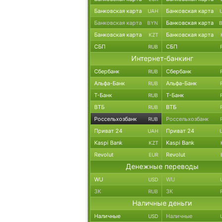
Банковская карта
Банковская карта
UAH
Банковская карта
Банковская карта
BYN
Банковская карта
Банковская карта
KZT
СБП
СБП
RUB
Интернет-банкинг
Сбербанк
Сбербанк
RUB
Альфа-Банк
Альфа-Банк
RUB
Т-Банк
Т-Банк
RUB
ВТБ
ВТБ
RUB
Россельхозбанк
Россельхозбанк
RUB
Приват 24
Приват 24
UAH
Kaspi Bank
Kaspi Bank
KZT
Revolut
Revolut
EUR
Денежные переводы
WU
WU
USD
ЗК
ЗК
RUB
Наличные деньги
Наличные
Наличные
USD