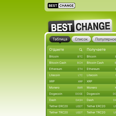
Таблица
Список
Популярно
Bitcoin
Bitcoin
BTC
Bitcoin Cash
Bitcoin Cash
BCH
Ethereum
Ethereum
ETH
Litecoin
Litecoin
LTC
XRP
XRP
XRP
Monero
Monero
XMR
Dogecoin
Dogecoin
DOGE
D
Dash
Dash
DASH
D
Tether ERC20
Tether ERC20
USDT
U
Tether TRC20
Tether TRC20
USDT
U