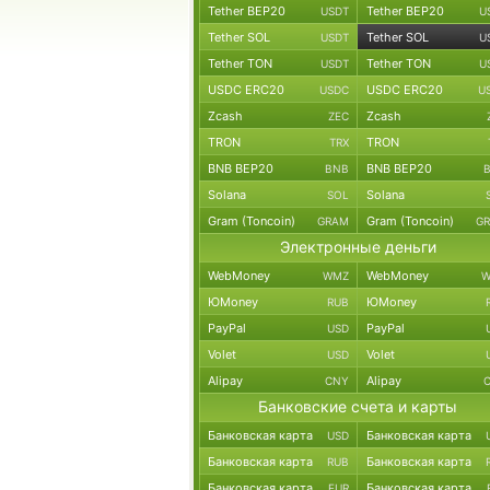
Tether BEP20
Tether BEP20
USDT
U
Tether SOL
Tether SOL
USDT
U
Tether TON
Tether TON
USDT
U
USDC ERC20
USDC ERC20
USDC
U
Zcash
Zcash
ZEC
TRON
TRON
TRX
BNB BEP20
BNB BEP20
BNB
Solana
Solana
SOL
Gram (Toncoin)
Gram (Toncoin)
GRAM
G
Электронные деньги
WebMoney
WebMoney
WMZ
W
ЮMoney
ЮMoney
RUB
PayPal
PayPal
USD
Volet
Volet
USD
Alipay
Alipay
CNY
Банковские счета и карты
Банковская карта
Банковская карта
USD
Банковская карта
Банковская карта
RUB
Банковская карта
Банковская карта
EUR