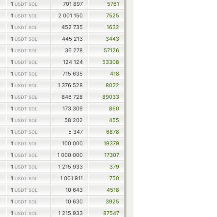
1
701 897
5761
USDT SOL
1
2 001 150
7525
USDT SOL
1
452 735
1632
USDT SOL
1
445 213
3443
USDT SOL
1
36 278
57126
USDT SOL
1
124 124
53308
USDT SOL
1
715 635
418
USDT SOL
1
1 376 528
8022
USDT SOL
1
846 728
89033
USDT SOL
1
173 309
860
USDT SOL
1
58 202
455
USDT SOL
1
5 347
6878
USDT SOL
1
100 000
19379
USDT SOL
1
1 000 000
17307
USDT SOL
1
1 215 933
379
USDT SOL
1
1 001 911
750
USDT SOL
1
10 643
4518
USDT SOL
1
10 630
3925
USDT SOL
1
1 215 933
87547
USDT SOL