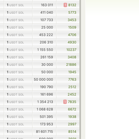
1
163 011
1
8132
USDT SOL
1
411 040
5773
USDT SOL
1
107 733
3453
USDT SOL
1
25 000
1509
USDT SOL
1
453 222
4706
USDT SOL
1
206 310
4930
USDT SOL
1
1 155 550
10237
USDT SOL
1
261 159
3408
USDT SOL
1
30 000
21886
USDT SOL
1
50 000
1945
USDT SOL
1
50 000 000
7763
USDT SOL
1
190 790
2512
USDT SOL
1
161 696
2452
USDT SOL
1
1 354 213
1
7835
USDT SOL
1
1 068 628
6672
USDT SOL
1
501 395
1938
USDT SOL
1
173 953
2997
USDT SOL
1
81 601 715
8514
USDT SOL