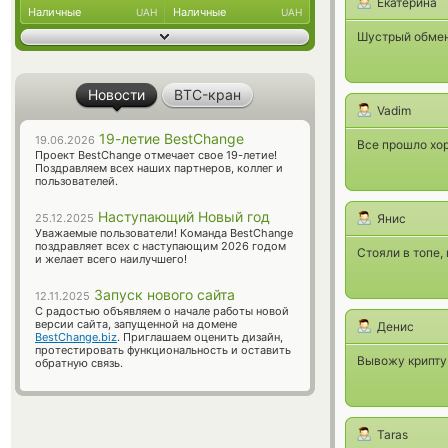
Екатерина
Наличные
Наличные
UAH
UAH
Шустрый обменн
Новости
BTC-кран
Vadim
19-летие BestChange
19.06.2026
Все прошло хо
Проект BestChange отмечает свое 19-летие!
Поздравляем всех наших партнеров, коллег и
пользователей.
Наступающий Новый год
25.12.2025
Янис
Уважаемые пользователи! Команда BestChange
поздравляет всех с наступающим 2026 годом
Стояли в топе,
и желает всего наилучшего!
Запуск нового сайта
12.11.2025
С радостью объявляем о начале работы новой
версии сайта, запущенной на домене
Денис
BestChange.biz
. Приглашаем оценить дизайн,
протестировать функциональность и оставить
Вывожу крипту 
обратную связь.
Taras