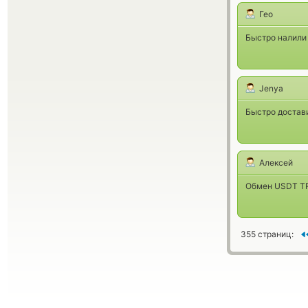
Гео
Быстро налили 
Jenya
Быстро достав
Алексей
Обмен USDT TRC
355 страниц: