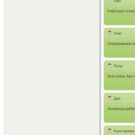
Ivan
Работают отли
Олег
Оперативный о
Петр
Всё очень быст
Дан
Активные ребят
Константин