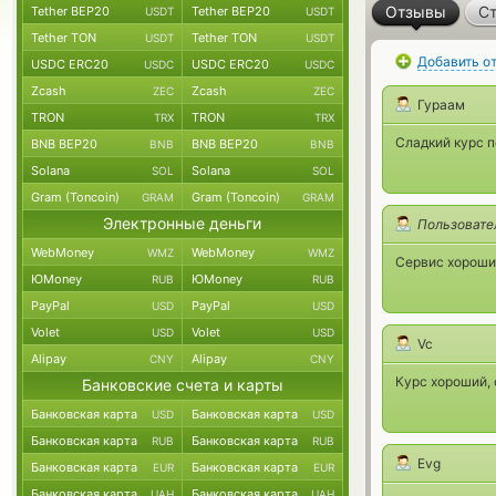
Отзывы
Ст
Tether BEP20
Tether BEP20
USDT
USDT
Tether TON
Tether TON
USDT
USDT
Добавить о
USDC ERC20
USDC ERC20
USDC
USDC
Zcash
Zcash
ZEC
ZEC
Гураам
TRON
TRON
TRX
TRX
Сладкий курс п
BNB BEP20
BNB BEP20
BNB
BNB
Solana
Solana
SOL
SOL
Gram (Toncoin)
Gram (Toncoin)
GRAM
GRAM
Электронные деньги
Пользовате
WebMoney
WebMoney
WMZ
WMZ
Сервис хороший
ЮMoney
ЮMoney
RUB
RUB
PayPal
PayPal
USD
USD
Volet
Volet
USD
USD
Vc
Alipay
Alipay
CNY
CNY
Курс хороший, 
Банковские счета и карты
Банковская карта
Банковская карта
USD
USD
Банковская карта
Банковская карта
RUB
RUB
Evg
Банковская карта
Банковская карта
EUR
EUR
Банковская карта
Банковская карта
UAH
UAH