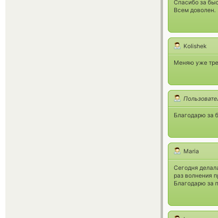
Спасибо за быс
Всем доволен.
Kolishek
Меняю уже трет
Пользовате
Благодарю за б
Maria
Сегодня делала
раз волнения п
Благодарю за 