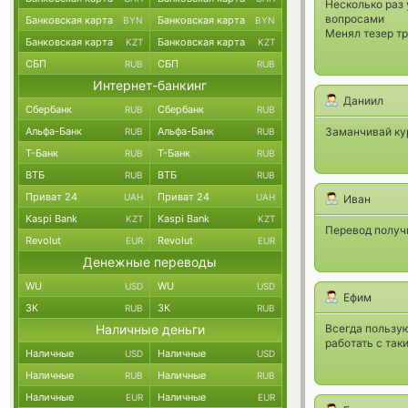
Несколько раз 
вопросами
Банковская карта
Банковская карта
BYN
BYN
Менял тезер тр
Банковская карта
Банковская карта
KZT
KZT
СБП
СБП
RUB
RUB
Интернет-банкинг
Даниил
Сбербанк
Сбербанк
RUB
RUB
Альфа-Банк
Альфа-Банк
Заманчивай кур
RUB
RUB
Т-Банк
Т-Банк
RUB
RUB
ВТБ
ВТБ
RUB
RUB
Приват 24
Приват 24
UAH
UAH
Иван
Kaspi Bank
Kaspi Bank
KZT
KZT
Перевод получи
Revolut
Revolut
EUR
EUR
Денежные переводы
WU
WU
USD
USD
Ефим
ЗК
ЗК
RUB
RUB
Наличные деньги
Всегда пользу
работать с так
Наличные
Наличные
USD
USD
Наличные
Наличные
RUB
RUB
Наличные
Наличные
EUR
EUR