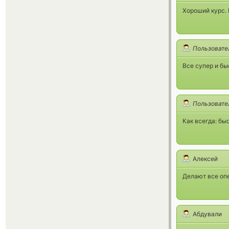
Хороший курс. 
Пользовате
Все супер и бы
Пользовате
Как всегда: бы
Алексей
Делают все оп
Абдували