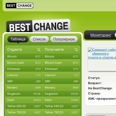
Мониторинг
Таблица
Список
Популярное
Bitcoin
Bitcoin
BTC
BTC
Bitcoin Cash
Bitcoin Cash
BCH
BCH
Ethereum
Ethereum
ETH
ETH
Litecoin
Litecoin
LTC
LTC
Статус:
XRP
XRP
XRP
XRP
Возраст:
Monero
Monero
XMR
XMR
На BestChange:
Страна:
Dogecoin
Dogecoin
DOGE
DOGE
AML-прозрачност
Dash
Dash
DASH
DASH
Tether ERC20
Tether ERC20
USDT
USDT
Tether TRC20
Tether TRC20
USDT
USDT