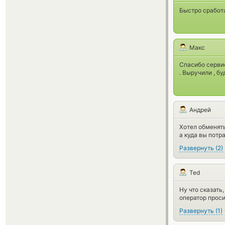
Быстро сработа
Макс
Спасибо сервис
. Выручили , б
Андрей
Хотел обменять
а куда вы потр
Развернуть
(
2
)
Ted
Ну что сказать
оператор проси
Развернуть
(
1
)