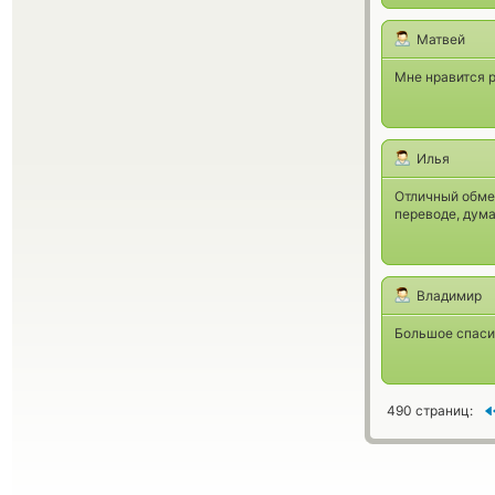
Матвей
Мне нравится р
Илья
Отличный обмен
переводе, дума
Владимир
Большое спаси
490 страниц: