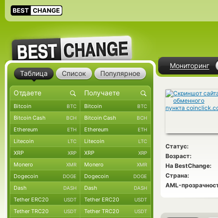
Мониторинг
Таблица
Список
Популярное
Bitcoin
Bitcoin
BTC
BTC
Bitcoin Cash
Bitcoin Cash
BCH
BCH
Ethereum
Ethereum
ETH
ETH
Litecoin
Litecoin
LTC
LTC
Статус:
XRP
XRP
XRP
XRP
Возраст:
Monero
Monero
XMR
XMR
На BestChange:
Страна:
Dogecoin
Dogecoin
DOGE
DOGE
AML-прозрачност
Dash
Dash
DASH
DASH
Tether ERC20
Tether ERC20
USDT
USDT
Tether TRC20
Tether TRC20
USDT
USDT