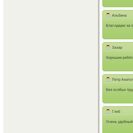
Альбина
Благодарю за о
Захар
Хорошие ребята
Петр Анато
Без особых тру
Глеб
Очень удобный