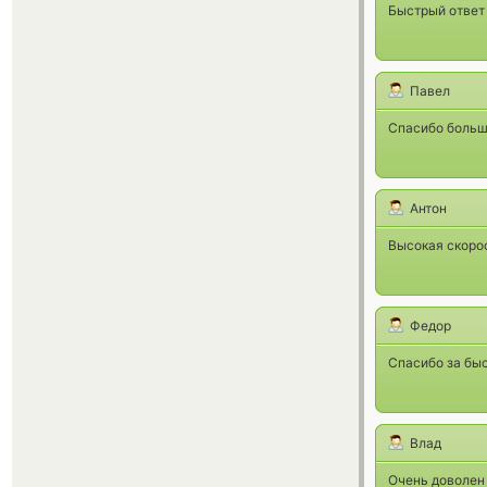
Быстрый ответ 
Павел
Спасибо больш
Антон
Высокая скорос
Федор
Спасибо за бы
Влад
Очень доволен