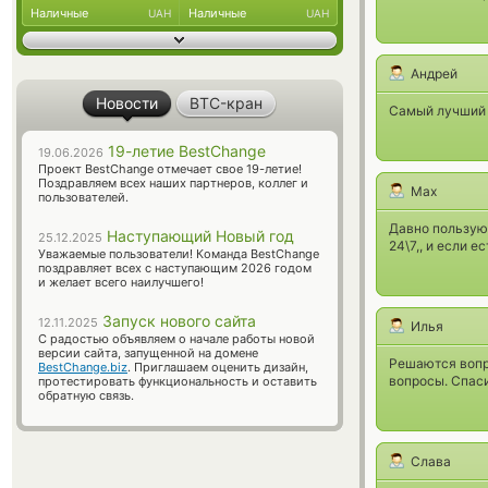
Наличные
Наличные
UAH
UAH
Андрей
Новости
BTC-кран
Самый лучший 
19-летие BestChange
19.06.2026
Проект BestChange отмечает свое 19-летие!
Поздравляем всех наших партнеров, коллег и
Max
пользователей.
Давно пользуюс
Наступающий Новый год
25.12.2025
24\7,, и если 
Уважаемые пользователи! Команда BestChange
поздравляет всех с наступающим 2026 годом
и желает всего наилучшего!
Запуск нового сайта
12.11.2025
Илья
С радостью объявляем о начале работы новой
версии сайта, запущенной на домене
Решаются вопро
BestChange.biz
. Приглашаем оценить дизайн,
вопросы. Спас
протестировать функциональность и оставить
обратную связь.
Слава