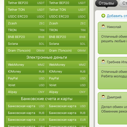
Отзывы
Ст
Tether BEP20
Tether BEP20
USDT
USDT
Tether TON
Tether TON
USDT
USDT
Добавить о
USDC ERC20
USDC ERC20
USDC
USDC
Zcash
Zcash
ZEC
ZEC
Николай
TRON
TRON
TRX
TRX
Отличный обме
BNB BEP20
BNB BEP20
BNB
BNB
решить любые 
Solana
Solana
SOL
SOL
Gram (Toncoin)
Gram (Toncoin)
GRAM
GRAM
Электронные деньги
Гребнев Ил
WebMoney
WebMoney
WMZ
WMZ
ЮMoney
ЮMoney
Отличный обме
RUB
RUB
Ребята молодц
PayPal
PayPal
USD
USD
Volet
Volet
USD
USD
Alipay
Alipay
CNY
CNY
Дмитрий
Банковские счета и карты
Банковская карта
Банковская карта
USD
USD
Делал обмен us
Обменник реко
Банковская карта
Банковская карта
RUB
RUB
Банковская карта
Банковская карта
EUR
EUR
Банковская карта
Банковская карта
UAH
UAH