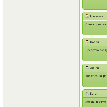
Григорий
Очень приятные
Павел
Средства пост
Денис
Всё хорошо, ра
Евген
Хороший обмен