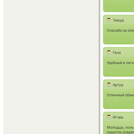
Тимур
Спасибо за опе
Гена
Удобный и лег
Артур
Отличный обмен
Игорь
Молодцы, польз
помогли опера