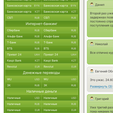
Данил
Банковская карта
Банковская карта
BYN
BYN
Банковская карта
Банковская карта
KZT
KZT
Второй раз уже
задержках позв
СБП
СБП
RUB
RUB
постоянно спр
Интернет-банкинг
поступления ср
Сбербанк
Сбербанк
RUB
RUB
Альфа-Банк
Альфа-Банк
RUB
RUB
Т-Банк
Т-Банк
RUB
RUB
Николай
ВТБ
ВТБ
RUB
RUB
Все отлично ку
Приват 24
Приват 24
UAH
UAH
Kaspi Bank
Kaspi Bank
KZT
KZT
Revolut
Revolut
EUR
EUR
Евгений Об
Денежные переводы
WU
WU
USD
USD
Это ужас. 24.6
ЗК
ЗК
RUB
RUB
Развернуть
(
3
)
Наличные деньги
Наличные
Наличные
USD
USD
Григорий
Наличные
Наличные
RUB
RUB
Уже третий раз
Наличные
Наличные
EUR
EUR
пока никаких п