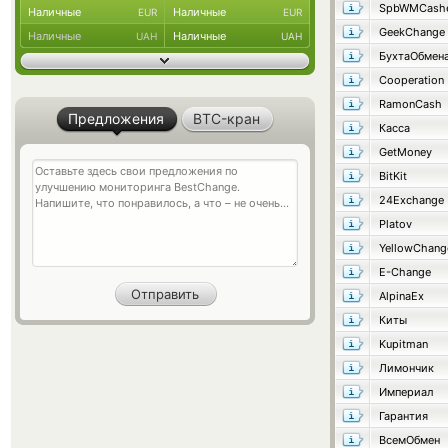
SpbWMCash
Наличные
Наличные
EUR
EUR
GeekChange
Наличные
Наличные
UAH
UAH
БухтаОбмен
Cooperation
RamonCash
Предложения
BTC-кран
Касса
GetMoney
BitKit
24Exchange
Platov
YellowChang
E-Change
AlpinaEx
Киты
Kupitman
Лимончик
Империал
Гарантия
ВсемОбмен