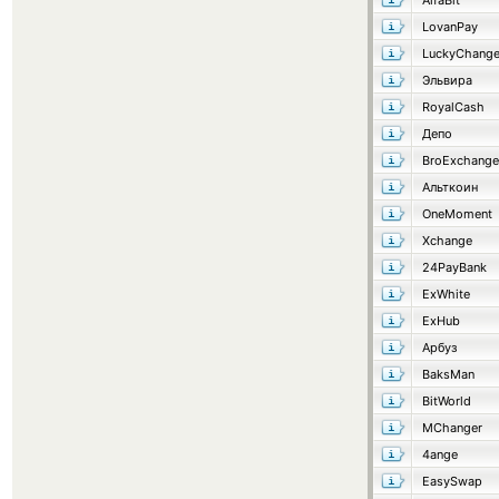
AlfaBit
LovanPay
LuckyChang
Эльвира
RoyalCash
Депо
BroExchange
Альткоин
OneMoment
Xchange
24PayBank
ExWhite
ExHub
Арбуз
BaksMan
BitWorld
MChanger
4ange
EasySwap