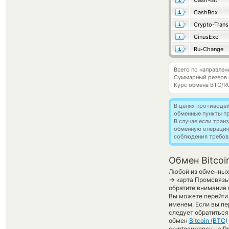
Cash-Bit
CashBox
Crypto-Trans
CinusExc
Ru-Change
Всего по направлен
Суммарный резерв
Курс обмена
BTC/R
В целях противоде
обменные пункты п
В случае если тра
обменную операци
соблюдения требов
Обмен Bitcoi
Любой из обменных 
→
карта Промсвязь
обратите внимание 
Вы можете перейти 
именем. Если вы пе
следует обратиться
обмен
Bitcoin (BTC)
cryptocurrency на 