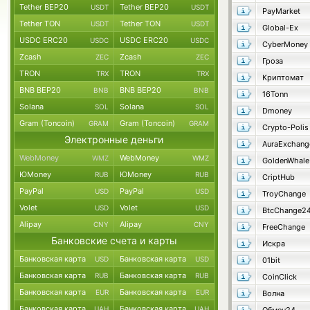
Tether BEP20
Tether BEP20
USDT
USDT
PayMarket
Tether TON
Tether TON
USDT
USDT
Global-Ex
USDC ERC20
USDC ERC20
USDC
USDC
CyberMoney
Zcash
Zcash
ZEC
ZEC
Гроза
TRON
TRON
TRX
TRX
Криптомат
BNB BEP20
BNB BEP20
BNB
BNB
16Tonn
Solana
Solana
SOL
SOL
Dmoney
Gram (Toncoin)
Gram (Toncoin)
GRAM
GRAM
Crypto-Polis
Электронные деньги
AuraExchang
WebMoney
WebMoney
WMZ
WMZ
GoldenWhale
ЮMoney
ЮMoney
RUB
RUB
CriptHub
PayPal
PayPal
USD
USD
TroyChange
Volet
Volet
USD
USD
BtcChange2
Alipay
Alipay
CNY
CNY
FreeChange
Банковские счета и карты
Искра
Банковская карта
Банковская карта
USD
USD
01bit
Банковская карта
Банковская карта
RUB
RUB
CoinClick
Банковская карта
Банковская карта
EUR
EUR
Волна
Банковская карта
Банковская карта
UAH
UAH