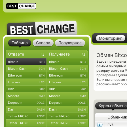
Мониторинг
Таблица
Список
Популярное
Обмен Bitco
Здесь приведены 
Bitcoin
Bitcoin
BTC
BTC
самым выгодным к
Bitcoin Cash
Bitcoin Cash
BCH
BCH
резерву валюты P
проверены админ
Ethereum
Ethereum
ETH
ETH
Если вы впервые 
Litecoin
Litecoin
LTC
LTC
рассказывает обо
XRP
XRP
XRP
XRP
Monero
Monero
XMR
XMR
Dogecoin
Dogecoin
DOGE
DOGE
Курсы обмена
Dash
Dash
DASH
DASH
Tether ERC20
Tether ERC20
USDT
USDT
Обменни
Tether TRC20
Tether TRC20
USDT
USDT
PVB