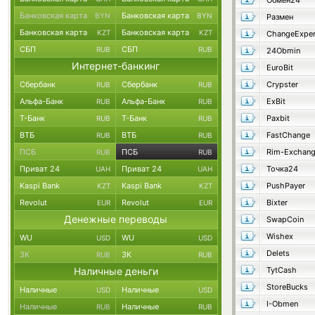
Обмен24
Банковская карта
Банковская карта
BYN
BYN
Размен
Банковская карта
Банковская карта
KZT
KZT
ChangeExper
СБП
СБП
RUB
RUB
24Obmin
Интернет-банкинг
EuroBit
Сбербанк
Сбербанк
Crypster
RUB
RUB
Альфа-Банк
Альфа-Банк
ExBit
RUB
RUB
Т-Банк
Т-Банк
Paxbit
RUB
RUB
ВТБ
ВТБ
FastChange
RUB
RUB
ПСБ
ПСБ
Rim-Exchan
RUB
RUB
Приват 24
Приват 24
Точка24
UAH
UAH
Kaspi Bank
Kaspi Bank
PushPayer
KZT
KZT
Revolut
Revolut
Bixter
EUR
EUR
Денежные переводы
SwapCoin
Wishex
WU
WU
USD
USD
Delets
ЗК
ЗК
RUB
RUB
Наличные деньги
TytCash
StoreBucks
Наличные
Наличные
USD
USD
I-Obmen
Наличные
Наличные
RUB
RUB