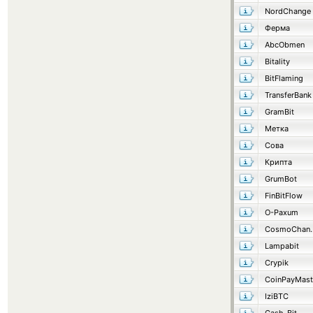
NordChange
Ферма
AbcObmen
Bitality
BitFlaming
TransferBank
GramBit
Метка
Сова
Крипта
GrumBot
FinBitFlow
O-Paxum
Cosmo
Lampabit
Crypik
CoinPayMast
IziBTC