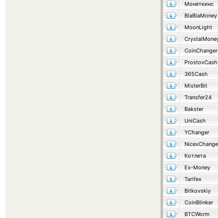
Монеткинс
BlaBlaMoney
MoonLight
CrystalMone
CoinChanger
ProstovCash
365Cash
MisterBit
Transfer24
Bakster
UniCash
YChanger
NicexChange
Котлета
Ex-Money
Tarifex
Bitkovskiy
CoinBlinker
BTCWorm