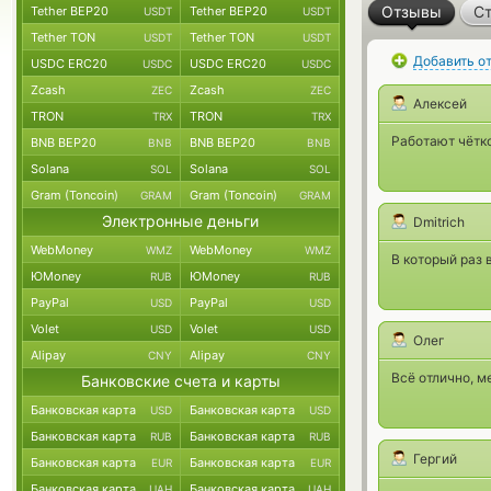
Отзывы
Ст
Tether BEP20
Tether BEP20
USDT
USDT
Tether TON
Tether TON
USDT
USDT
Добавить о
USDC ERC20
USDC ERC20
USDC
USDC
Zcash
Zcash
ZEC
ZEC
Алексей
TRON
TRON
TRX
TRX
Работают чётко
BNB BEP20
BNB BEP20
BNB
BNB
Solana
Solana
SOL
SOL
Gram (Toncoin)
Gram (Toncoin)
GRAM
GRAM
Электронные деньги
Dmitrich
WebMoney
WebMoney
WMZ
WMZ
В который раз 
ЮMoney
ЮMoney
RUB
RUB
PayPal
PayPal
USD
USD
Volet
Volet
USD
USD
Олег
Alipay
Alipay
CNY
CNY
Всё отлично, м
Банковские счета и карты
Банковская карта
Банковская карта
USD
USD
Банковская карта
Банковская карта
RUB
RUB
Гергий
Банковская карта
Банковская карта
EUR
EUR
Банковская карта
Банковская карта
UAH
UAH