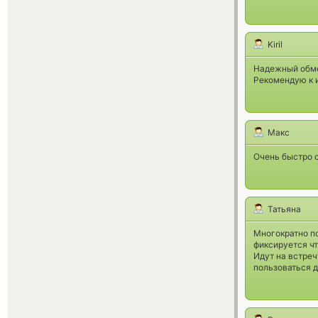
Kiril
Надежный обме
Рекомендую к 
Макс
Очень быстро 
Татьяна
Многократно п
фиксируется ч
Идут на встре
пользоваться 