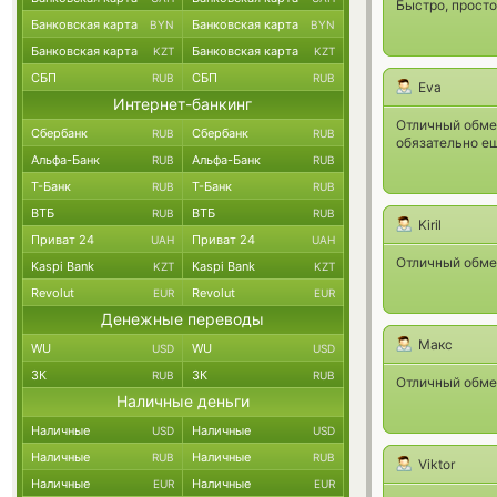
Быстро, просто
Банковская карта
Банковская карта
BYN
BYN
Банковская карта
Банковская карта
KZT
KZT
СБП
СБП
RUB
RUB
Eva
Интернет-банкинг
Отличный обме
Сбербанк
Сбербанк
RUB
RUB
обязательно е
Альфа-Банк
Альфа-Банк
RUB
RUB
Т-Банк
Т-Банк
RUB
RUB
ВТБ
ВТБ
RUB
RUB
Kiril
Приват 24
Приват 24
UAH
UAH
Отличный обмен
Kaspi Bank
Kaspi Bank
KZT
KZT
Revolut
Revolut
EUR
EUR
Денежные переводы
Макс
WU
WU
USD
USD
ЗК
ЗК
RUB
RUB
Отличный обмен
Наличные деньги
Наличные
Наличные
USD
USD
Наличные
Наличные
RUB
RUB
Viktor
Наличные
Наличные
EUR
EUR