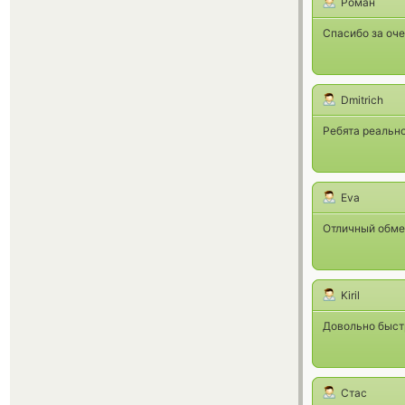
Роман
Спасибо за оч
Dmitrich
Ребята реально
Eva
Отличный обме
Kiril
Довольно быст
Стас