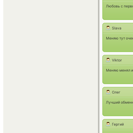
Любовь с перво
Slava
Меняю тут очен
Viktor
Меняю менял и
Олег
Лучший обменни
Гергий