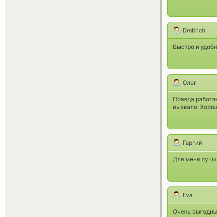
Dmitrich
Быстро и удобн
Олег
Правда работаю
вызвало. Хоро
Гергий
Для меня лучши
Eva
Очень выгодный