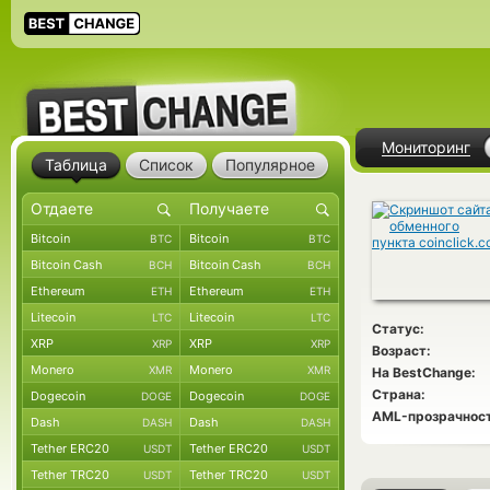
Мониторинг
Таблица
Список
Популярное
Bitcoin
Bitcoin
BTC
BTC
Bitcoin Cash
Bitcoin Cash
BCH
BCH
Ethereum
Ethereum
ETH
ETH
Litecoin
Litecoin
LTC
LTC
Статус:
XRP
XRP
XRP
XRP
Возраст:
Monero
Monero
XMR
XMR
На BestChange:
Страна:
Dogecoin
Dogecoin
DOGE
DOGE
AML-прозрачност
Dash
Dash
DASH
DASH
Tether ERC20
Tether ERC20
USDT
USDT
Tether TRC20
Tether TRC20
USDT
USDT