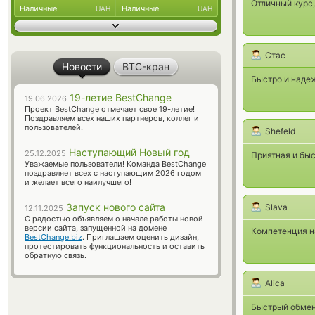
Отличный курс
Наличные
Наличные
UAH
UAH
Стас
Новости
BTC-кран
Быстро и наде
19-летие BestChange
19.06.2026
Проект BestChange отмечает свое 19-летие!
Поздравляем всех наших партнеров, коллег и
пользователей.
Shefeld
Наступающий Новый год
25.12.2025
Приятная и бы
Уважаемые пользователи! Команда BestChange
поздравляет всех с наступающим 2026 годом
и желает всего наилучшего!
Запуск нового сайта
Slava
12.11.2025
С радостью объявляем о начале работы новой
версии сайта, запущенной на домене
Компетенция на
BestChange.biz
. Приглашаем оценить дизайн,
протестировать функциональность и оставить
обратную связь.
Alica
Быстрый обмен