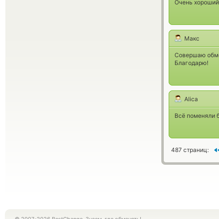
Очень хороший
Макс
Совершаю обмен
Благодарю!
Alica
Всё поменяли 
487 страниц: