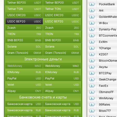
Tether BEP20
Tether BEP20
USDT
USDT
PocketBank
Tether TON
Tether TON
USDT
USDT
Ant
USDC ERC20
USDC ERC20
USDC
USDC
GoldenWhale
USDC BEP20
USDC BEP20
USDC
USDC
W-Box
Zcash
Zcash
ZEC
ZEC
Dynasty-Pay
TRON
TRON
TRX
TRX
BTCconverti
BNB BEP20
BNB BEP20
BNB
BNB
ExWm
Solana
Solana
SOL
SOL
1Change
Gram (Toncoin)
Gram (Toncoin)
GRAM
GRAM
KZ007
Электронные деньги
BitcoinObme
WebMoney
WebMoney
WMZ
WMZ
Акулы
ЮMoney
ЮMoney
RUB
RUB
BTC2Pay
PayPal
PayPal
USD
USD
GeekChange
Volet
Volet
USD
USD
FastEx
Alipay
Alipay
CNY
CNY
ObmenoFF
Банковские счета и карты
WmMoney
Банковская карта
Банковская карта
USD
USD
99Rates
Банковская карта
Банковская карта
RUB
RUB
Bitok777
Банковская карта
Банковская карта
EUR
EUR