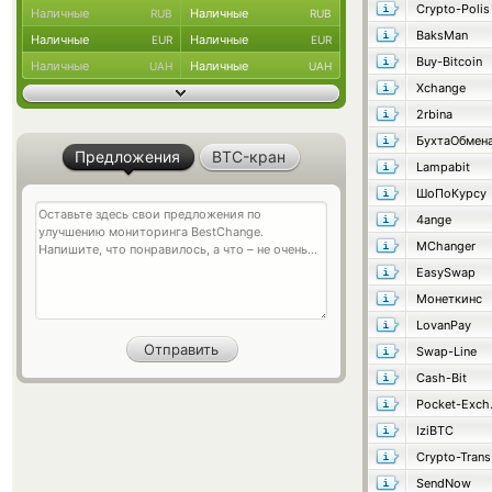
Crypto-Polis
Наличные
Наличные
RUB
RUB
BaksMan
Наличные
Наличные
EUR
EUR
Buy-Bitcoin
Наличные
Наличные
UAH
UAH
Xchange
2rbina
БухтаОбмен
Предложения
BTC-кран
Lampabit
ШоПоКурсу
4ange
MChanger
EasySwap
Монеткинс
LovanPay
Swap-Line
Cash-Bit
Poc
IziBTC
Crypto-Trans
SendNow