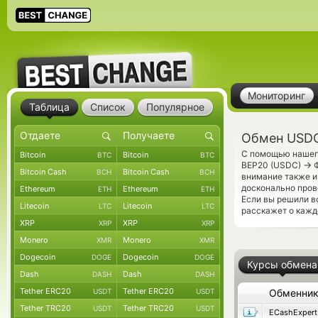
Мониторинг
Таблица
Список
Популярное
Обмен USDC
С помощью нашего
Bitcoin
Bitcoin
BTC
BTC
→
BEP20 (USDC)
Ф
Bitcoin Cash
Bitcoin Cash
BCH
BCH
внимание также и
досконально пров
Ethereum
Ethereum
ETH
ETH
Если вы решили в
Litecoin
Litecoin
LTC
LTC
расскажет о кажд
XRP
XRP
XRP
XRP
Monero
Monero
XMR
XMR
Dogecoin
Dogecoin
DOGE
DOGE
Курсы обмена
Dash
Dash
DASH
DASH
Tether ERC20
Tether ERC20
USDT
USDT
Обменни
Tether TRC20
Tether TRC20
USDT
USDT
ECashExpert