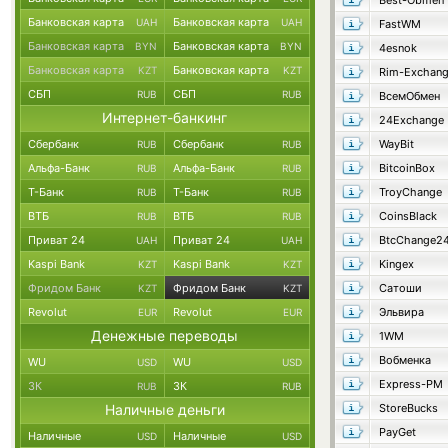
Best-Obmen
Банковская карта
Банковская карта
UAH
UAH
FastWM
Банковская карта
Банковская карта
BYN
BYN
4esnok
Банковская карта
Банковская карта
KZT
KZT
Rim-Exchan
СБП
СБП
RUB
RUB
ВсемОбмен
Интернет-банкинг
24Exchange
Сбербанк
Сбербанк
WayBit
RUB
RUB
Альфа-Банк
Альфа-Банк
BitcoinBox
RUB
RUB
Т-Банк
Т-Банк
TroyChange
RUB
RUB
ВТБ
ВТБ
CoinsBlack
RUB
RUB
Приват 24
Приват 24
BtcChange2
UAH
UAH
Kaspi Bank
Kaspi Bank
Kingex
KZT
KZT
Фридом Банк
Фридом Банк
Сатоши
KZT
KZT
Revolut
Revolut
Эльвира
EUR
EUR
Денежные переводы
1WM
Вобменка
WU
WU
USD
USD
Express-PM
ЗК
ЗК
RUB
RUB
Наличные деньги
StoreBucks
PayGet
Наличные
Наличные
USD
USD