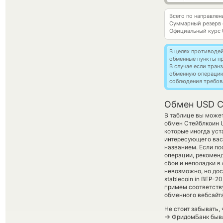
Всего по направле
Суммарный резерв
Официальный курс
В целях противоде
обменные пункты п
В случае если тра
обменную операци
соблюдения требов
Обмен USD C
В таблице вы может
обмен Стейблкоин 
которые иногда уст
интересующего вас 
названием. Если п
операции, рекоменд
сбои и неполадки в
невозможно, но дос
stablecoin in BEP-2
примем соответств
обменного вебсайта
Не стоит забывать,
→
ФридомБанк бываю