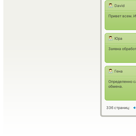
David
Привет всем. И
Юра
Заявка обработ
Гена
Определенно с
обмена.
336 страниц: