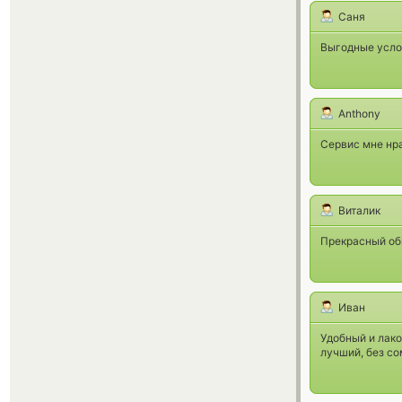
Саня
Выгодные усло
Anthony
Сервис мне нра
Виталик
Прекрасный обм
Иван
Удобный и лак
лучший, без с