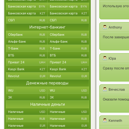
Использую этот
Банковская карта
Банковская карта
BYN
BYN
Банковская карта
Банковская карта
KZT
KZT
СБП
СБП
RUB
RUB
Интернет-банкинг
Anthony
Сбербанк
Сбербанк
RUB
RUB
После завершен
Альфа-Банк
Альфа-Банк
RUB
RUB
Т-Банк
Т-Банк
RUB
RUB
ВТБ
ВТБ
RUB
RUB
Юра
Приват 24
Приват 24
UAH
UAH
Сразу после оп
Kaspi Bank
Kaspi Bank
KZT
KZT
Revolut
Revolut
EUR
EUR
Денежные переводы
Вячеслав
WU
WU
USD
USD
ЗК
ЗК
RUB
RUB
Оказали помощь
Наличные деньги
Наличные
Наличные
USD
USD
Наличные
Наличные
RUB
RUB
Kenneth
Наличные
Наличные
EUR
EUR