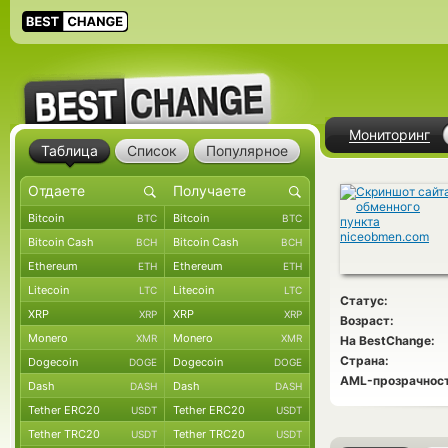
Мониторинг
Таблица
Список
Популярное
Bitcoin
Bitcoin
BTC
BTC
Bitcoin Cash
Bitcoin Cash
BCH
BCH
Ethereum
Ethereum
ETH
ETH
Litecoin
Litecoin
LTC
LTC
Статус:
XRP
XRP
XRP
XRP
Возраст:
Monero
Monero
XMR
XMR
На BestChange:
Страна:
Dogecoin
Dogecoin
DOGE
DOGE
AML-прозрачност
Dash
Dash
DASH
DASH
Tether ERC20
Tether ERC20
USDT
USDT
Tether TRC20
Tether TRC20
USDT
USDT