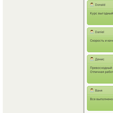
Donald
Курс выгодный,
Daniel
Скорость и ка
Денис
Превосходный о
Отличная работ
Ваня
Все выполнено 