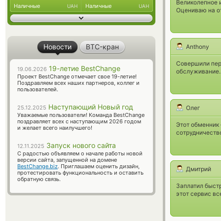
Великолепное и
Наличные
Наличные
UAH
UAH
Оцениваю на о
Новости
BTC-кран
Anthony
Совершили пер
19-летие BestChange
19.06.2026
обслуживание.
Проект BestChange отмечает свое 19-летие!
Поздравляем всех наших партнеров, коллег и
пользователей.
Наступающий Новый год
25.12.2025
Олег
Уважаемые пользователи! Команда BestChange
поздравляет всех с наступающим 2026 годом
Этот обменник
и желает всего наилучшего!
сотрудничество
Запуск нового сайта
12.11.2025
С радостью объявляем о начале работы новой
версии сайта, запущенной на домене
BestChange.biz
. Приглашаем оценить дизайн,
Дмитрий
протестировать функциональность и оставить
обратную связь.
Заплатил быстр
этот сервис вс