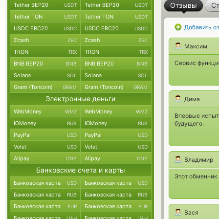
Отзывы
Ст
Tether BEP20
Tether BEP20
USDT
USDT
Tether TON
Tether TON
USDT
USDT
Добавить о
USDC ERC20
USDC ERC20
USDC
USDC
Zcash
Zcash
ZEC
ZEC
Максим
TRON
TRON
TRX
TRX
Сервис функцио
BNB BEP20
BNB BEP20
BNB
BNB
Solana
Solana
SOL
SOL
Gram (Toncoin)
Gram (Toncoin)
GRAM
GRAM
Электронные деньги
Дима
WebMoney
WebMoney
WMZ
WMZ
Впервые испыта
ЮMoney
ЮMoney
будущего.
RUB
RUB
PayPal
PayPal
USD
USD
Volet
Volet
USD
USD
Alipay
Alipay
CNY
CNY
Владимир
Банковские счета и карты
Этот обменник 
Банковская карта
Банковская карта
USD
USD
Банковская карта
Банковская карта
RUB
RUB
Банковская карта
Банковская карта
EUR
EUR
Вася
Банковская карта
Банковская карта
UAH
UAH