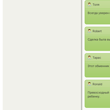
Толя
Всегда уверен 
Robert
Сделка была вы
Тарас
Этот обменник 
Ronald
Превосходный 
ребенку.