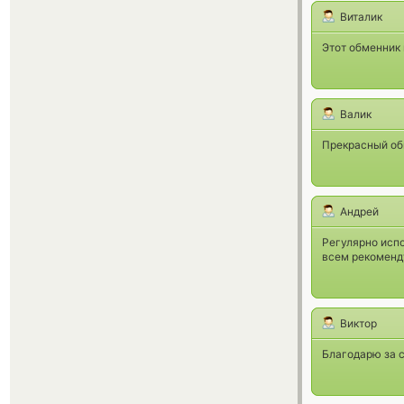
Виталик
Этот обменник 
Валик
Прекрасный об
Андрей
Регулярно испо
всем рекоменд
Виктор
Благодарю за с