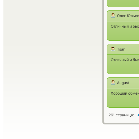
Олег Юрье
Отличный и бы
Tsar'
Отличный и бы
August
Хороший обмен
261 страница: