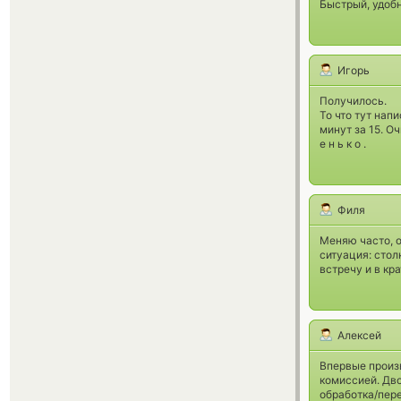
Быстрый, удоб
Игорь
Получилось.
То что тут напи
минут за 15. О
е н ь к о .
Филя
Меняю часто, 
ситуация: сто
встречу и в кр
Алексей
Впервые произв
комиссией. Дво
обработка/пере