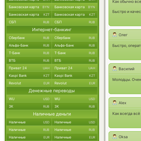
Как обычно все
Банковская карта
Банковская карта
BYN
BYN
Быстро и каче
Банковская карта
Банковская карта
KZT
KZT
СБП
СБП
RUB
RUB
Интернет-банкинг
Олег
Сбербанк
Сбербанк
RUB
RUB
Альфа-Банк
Альфа-Банк
Быстро, операт
RUB
RUB
Т-Банк
Т-Банк
RUB
RUB
ВТБ
ВТБ
RUB
RUB
Приват 24
Приват 24
UAH
UAH
Василий
Kaspi Bank
Kaspi Bank
KZT
KZT
Молодцы. Очен
Revolut
Revolut
EUR
EUR
Денежные переводы
WU
WU
USD
USD
Alex
ЗК
ЗК
RUB
RUB
Наличные деньги
Как всегда всё
Наличные
Наличные
USD
USD
Наличные
Наличные
RUB
RUB
Oksa
Наличные
Наличные
EUR
EUR