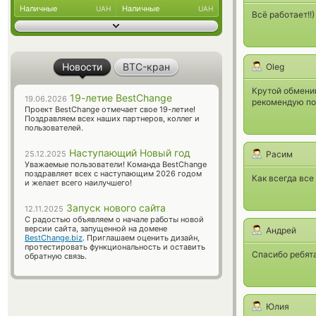
Наличные
Наличные
UAH
UAH
Всё работает!!
Новости
BTC-кран
Oleg
Крутой обменик
19-летие BestChange
19.06.2026
рекомендую по
Проект BestChange отмечает свое 19-летие!
Поздравляем всех наших партнеров, коллег и
пользователей.
Наступающий Новый год
25.12.2025
Расим
Уважаемые пользователи! Команда BestChange
поздравляет всех с наступающим 2026 годом
Как всегда вс
и желает всего наилучшего!
Запуск нового сайта
12.11.2025
С радостью объявляем о начале работы новой
версии сайта, запущенной на домене
Андрей
BestChange.biz
. Приглашаем оценить дизайн,
протестировать функциональность и оставить
Спасибо ребята
обратную связь.
Юлия