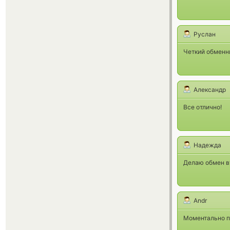
Руслан
Четкий обменн
Александр
Все отлично!
Надежда
Делаю обмен вт
Andr
Моментально по