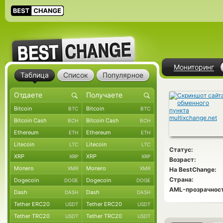
Мониторинг
Таблица
Список
Популярное
Bitcoin
Bitcoin
BTC
BTC
Bitcoin Cash
Bitcoin Cash
BCH
BCH
Ethereum
Ethereum
ETH
ETH
Litecoin
Litecoin
LTC
LTC
Статус:
XRP
XRP
XRP
XRP
Возраст:
Monero
Monero
XMR
XMR
На BestChange:
Страна:
Dogecoin
Dogecoin
DOGE
DOGE
AML-прозрачност
Dash
Dash
DASH
DASH
Tether ERC20
Tether ERC20
USDT
USDT
Tether TRC20
Tether TRC20
USDT
USDT