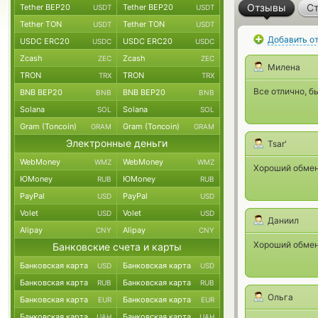
Отзывы
Ст
Tether BEP20
Tether BEP20
USDT
USDT
Tether TON
Tether TON
USDT
USDT
Добавить о
USDC ERC20
USDC ERC20
USDC
USDC
Zcash
Zcash
ZEC
ZEC
Милена
TRON
TRON
TRX
TRX
Все отлично, б
BNB BEP20
BNB BEP20
BNB
BNB
Solana
Solana
SOL
SOL
Gram (Toncoin)
Gram (Toncoin)
GRAM
GRAM
Электронные деньги
Tsar'
WebMoney
WebMoney
WMZ
WMZ
Хороший обмен
ЮMoney
ЮMoney
RUB
RUB
PayPal
PayPal
USD
USD
Volet
Volet
USD
USD
Даниил
Alipay
Alipay
CNY
CNY
Хороший обмен
Банковские счета и карты
Банковская карта
Банковская карта
USD
USD
Банковская карта
Банковская карта
RUB
RUB
Ольга
Банковская карта
Банковская карта
EUR
EUR
Банковская карта
Банковская карта
UAH
UAH