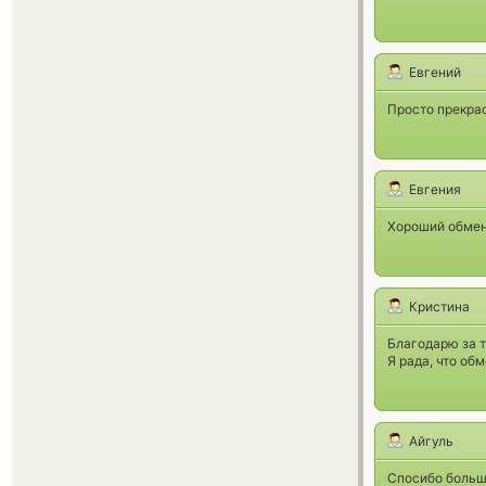
Евгений
Просто прекра
Евгения
Хороший обмен
Кристина
Благодарю за т
Я рада, что об
Айгуль
Спосибо больш