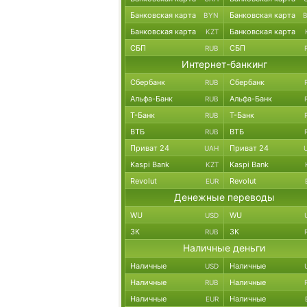
Банковская карта
Банковская карта
BYN
Банковская карта
Банковская карта
KZT
СБП
СБП
RUB
Интернет-банкинг
Сбербанк
Сбербанк
RUB
Альфа-Банк
Альфа-Банк
RUB
Т-Банк
Т-Банк
RUB
ВТБ
ВТБ
RUB
Приват 24
Приват 24
UAH
Kaspi Bank
Kaspi Bank
KZT
Revolut
Revolut
EUR
Денежные переводы
WU
WU
USD
ЗК
ЗК
RUB
Наличные деньги
Наличные
Наличные
USD
Наличные
Наличные
RUB
Наличные
Наличные
EUR