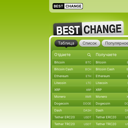
Таблица
Список
Популярно
Bitcoin
Bitcoin
BTC
Bitcoin Cash
Bitcoin Cash
BCH
Ethereum
Ethereum
ETH
Litecoin
Litecoin
LTC
XRP
XRP
XRP
Monero
Monero
XMR
Dogecoin
Dogecoin
DOGE
D
Dash
Dash
DASH
D
Tether ERC20
Tether ERC20
USDT
U
Tether TRC20
Tether TRC20
USDT
U