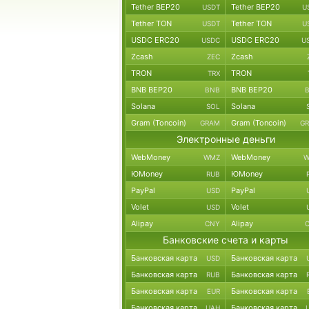
Tether BEP20
Tether BEP20
USDT
U
Tether TON
Tether TON
USDT
U
USDC ERC20
USDC ERC20
USDC
U
Zcash
Zcash
ZEC
TRON
TRON
TRX
BNB BEP20
BNB BEP20
BNB
Solana
Solana
SOL
Gram (Toncoin)
Gram (Toncoin)
GRAM
G
Электронные деньги
WebMoney
WebMoney
WMZ
W
ЮMoney
ЮMoney
RUB
PayPal
PayPal
USD
Volet
Volet
USD
Alipay
Alipay
CNY
Банковские счета и карты
Банковская карта
Банковская карта
USD
Банковская карта
Банковская карта
RUB
Банковская карта
Банковская карта
EUR
Банковская карта
Банковская карта
UAH