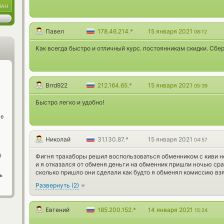
UAH
Павел
178.46.214.*
15 января 2021
08:12
Как всегда быстро и отличный курс. постоянникам скидки. Сбе
Brrd922
212.164.65.*
15 января 2021
05:39
Быстро легко и удобно!
ge
Николай
31.130.87.*
15 января 2021
04:57
й
Фигня трахаборы решил воспользоваться обменником с киви но
и я отказался от обменя деньги на обменник пришли ночью сра
сколько пришло они сделали как будто я обменял комиссию взя
ь
Развернуть
(
2
)
Евгений
185.200.152.*
14 января 2021
15:24