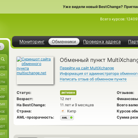
Уже видели новый BestChange? Пригла
Всего курсов:
12409
Мониторинг
Обменники
Проверка адреса
Пар
е
Обменный пункт MultiXchan
BTC
Перейти на сайт MultiXchange
Информация от администратора обменног
BCH
Написать отзыв об обменном пункте
ETH
LTC
Статус:
Отзывов:
активен
XRP
Возраст:
12 лет
Финансовы
XMR
На BestChange:
11 лет и 9 месяцев
Всего валю
Страна:
Кипр
Курсов обм
OGE
AML-прозрачность:
Сумма рез
AML
ASH
SDT
SDT