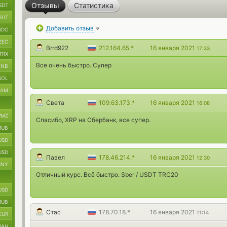
Отзывы
Статистика
SDT
SDT
Добавить отзыв
SDC
ZEC
Brrd922
212.164.65.*
16 января 2021
17:33
TRX
Все очень быстро. Супер
BNB
SOL
RAM
Света
109.63.173.*
16 января 2021
16:08
MZ
Спасибо, XRP на Сбербанк, все супер.
RUB
USD
USD
Павел
178.46.214.*
16 января 2021
12:30
CNY
Отличный курс. Всё быстро. Sber / USDT TRC20
USD
RUB
Стас
178.70.18.*
16 января 2021
11:14
EUR
UAH