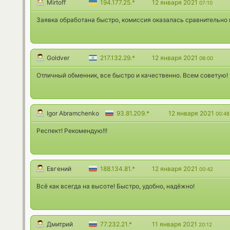
Mirtoff
194.177.25.*
12 января 2021
07:10
Заявка обработана быстро, комиссия оказалась сравнительно 
Goldver
217.132.29.*
12 января 2021
06:00
Отличный обменник, все быстро и качественно. Всем советую!
Igor Abramchenko
93.81.209.*
12 января 2021
00:48
Респект! Рекомендую!!!
Евгений
188.134.81.*
12 января 2021
00:42
Всё как всегда на высоте! Быстро, удобно, надёжно!
Дмитрий
77.232.21.*
11 января 2021
20:12