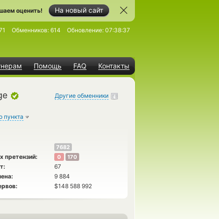
На новый сайт
шаем оценить!
71
Обменников:
614
Обновление:
07:38:37
тнерам
Помощь
FAQ
Контакты
ge
Другие обменники
о пункта
7682
х претензий:
0
170
т:
67
ена:
9 884
ервов:
$148 588 992