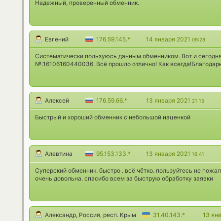
Надежный, проверенный обменник.
Евгений
176.59.145.*
14 января 2021
09:28
Систематически пользуюсь данным обменником. Вот и сегодня
№:16106160440036. Всё прошло отлично! Как всегда!Благодарю
Алексей
176.59.66.*
13 января 2021
21:15
Быстрый и хороший обменник с небольшой наценкой
Алевтина
95.153.133.*
13 января 2021
16:41
Суперский обменник. быстро . всё чётко. пользуйтесь не пожал
очень довольна. спасибо всем за быструю обработку заявки
Александр, Россия, респ. Крым
31.40.143.*
13 ян