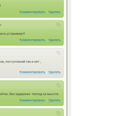
!
Комментировать
Удалить
06
 все устраивает!
Комментировать
Удалить
в, поступлений так и нет ,
Комментировать
Удалить
ётко. без задержек. техпод на высоте.
Комментировать
Удалить