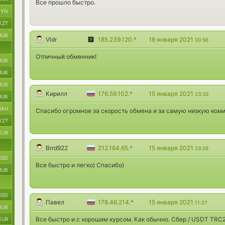
Все прошло быстро.
BYN
KZT
RUB
Vldr
185.239.120.*
16 января 2021
00:56
Отличный обменник!
RUB
RUB
RUB
Кирилл
176.59.102.*
15 января 2021
23:33
RUB
UAH
Спасибо огромное за скорость обмена и за самую низкую ком
KZT
EUR
Brrd922
212.164.65.*
15 января 2021
23:26
USD
Все быстро и легко) Спасибо)
RUB
USD
Павел
178.46.214.*
15 января 2021
11:27
RUB
Все быстро и с хорошим курсом. Как обычно. Сбер / USDT TRC
EUR