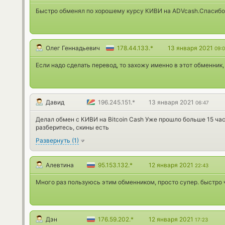
Быстро обменял по хорошему курсу КИВИ на ADVcash.Спасибо
Олег Геннадьевич
178.44.133.*
13 января 2021
09:
Если надо сделать перевод, то захожу именно в этот обменник,
Давид
196.245.151.*
13 января 2021
06:47
Делал обмен с КИВИ на Bitcoin Cash Уже прошло больше 15 часо
разберитесь, скины есть
Развернуть
(
1
)
Алевтина
95.153.132.*
12 января 2021
22:43
Много раз пользуюсь этим обменником, просто супер. быстро ч
Дэн
176.59.202.*
12 января 2021
17:23