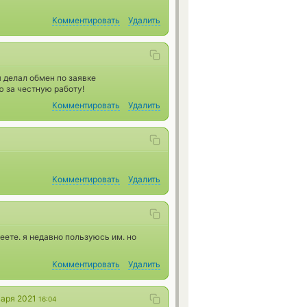
Комментировать
Удалить
 делал обмен по заявке
 за честную работу!
Комментировать
Удалить
Комментировать
Удалить
еете. я недавно пользуюсь им. но
Комментировать
Удалить
варя 2021
16:04