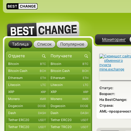
Мониторинг
Таблица
Список
Популярное
Bitcoin
Bitcoin
BTC
BTC
Bitcoin Cash
Bitcoin Cash
BCH
BCH
Ethereum
Ethereum
ETH
ETH
Litecoin
Litecoin
LTC
LTC
Статус:
XRP
XRP
XRP
XRP
Возраст:
Monero
Monero
XMR
XMR
На BestChange:
Страна:
Dogecoin
Dogecoin
DOGE
DOGE
AML-прозрачност
Dash
Dash
DASH
DASH
Tether ERC20
Tether ERC20
USDT
USDT
Tether TRC20
Tether TRC20
USDT
USDT