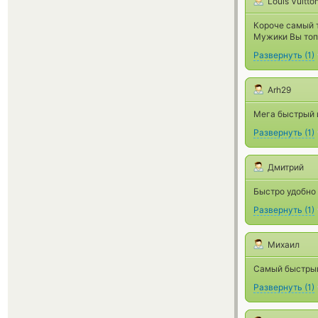
Louis Vuitto
Короче самый т
Мужики Вы топ
Развернуть
(
1
)
Arh29
Мега быстрый и
Развернуть
(
1
)
Дмитрий
Быстро удобно
Развернуть
(
1
)
Михаил
Самый быстрый
Развернуть
(
1
)