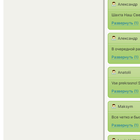
Александр
Шахта Наш Свет
Развернуть
(
1
)
Александр
В очередной ра
Развернуть
(
1
)
Anatolii
Vse prekrasno! 
Развернуть
(
1
)
Maksym
Все четко и бы
Развернуть
(
1
)