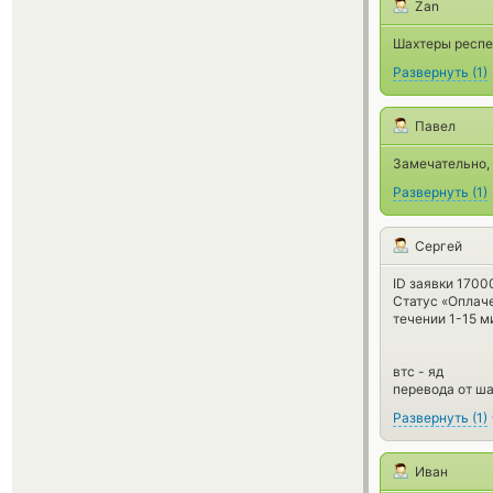
Zan
Шахтеры респек
Развернуть
(
1
)
Павел
Замечательно, 
Развернуть
(
1
)
Сергей
ID заявки 1700
Статус «Оплаче
течении 1-15 м
втс - яд
перевода от ша
Развернуть
(
1
)
Иван