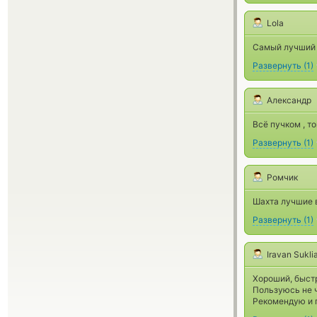
Lola
Самый лучший 
Развернуть
(
1
)
Александр
Всё пучком , то
Развернуть
(
1
)
Ромчик
Шахта лучшие 
Развернуть
(
1
)
Iravan Sukli
Хороший, быст
Пользуюсь не ч
Рекомендую и 