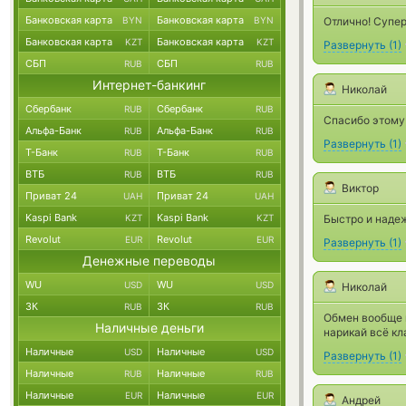
Банковская карта
Банковская карта
BYN
BYN
Отлично! Супер
Банковская карта
Банковская карта
KZT
KZT
Развернуть
(
1
)
СБП
СБП
RUB
RUB
Интернет-банкинг
Николай
Сбербанк
Сбербанк
RUB
RUB
Спасибо этому 
Альфа-Банк
Альфа-Банк
RUB
RUB
Развернуть
(
1
)
Т-Банк
Т-Банк
RUB
RUB
ВТБ
ВТБ
RUB
RUB
Виктор
Приват 24
Приват 24
UAH
UAH
Kaspi Bank
Kaspi Bank
KZT
KZT
Быстро и надежно
Revolut
Revolut
EUR
EUR
Развернуть
(
1
)
Денежные переводы
WU
WU
USD
USD
Николай
ЗК
ЗК
RUB
RUB
Обмен вообще м
Наличные деньги
нарикай всё кл
Наличные
Наличные
USD
USD
Развернуть
(
1
)
Наличные
Наличные
RUB
RUB
Наличные
Наличные
EUR
EUR
Андрей