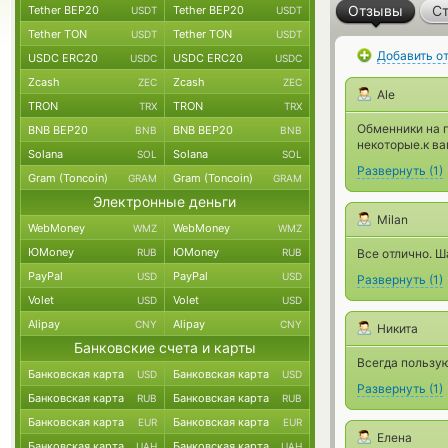
Отзывы
Ст
Tether BEP20
Tether BEP20
USDT
USDT
Tether TON
Tether TON
USDT
USDT
Добавить о
USDC ERC20
USDC ERC20
USDC
USDC
Zcash
Zcash
ZEC
ZEC
Ale
TRON
TRON
TRX
TRX
Обменники на п
BNB BEP20
BNB BEP20
BNB
BNB
некоторые.к ва
Solana
Solana
SOL
SOL
Развернуть
(
1
)
Gram (Toncoin)
Gram (Toncoin)
GRAM
GRAM
Электронные деньги
Milan
WebMoney
WebMoney
WMZ
WMZ
ЮMoney
ЮMoney
RUB
RUB
Все отлично. Ш
PayPal
PayPal
USD
USD
Развернуть
(
1
)
Volet
Volet
USD
USD
Alipay
Alipay
CNY
CNY
Никита
Банковские счета и карты
Всегда пользую
Банковская карта
Банковская карта
USD
USD
Развернуть
(
1
)
Банковская карта
Банковская карта
RUB
RUB
Банковская карта
Банковская карта
EUR
EUR
Елена
Банковская карта
Банковская карта
UAH
UAH