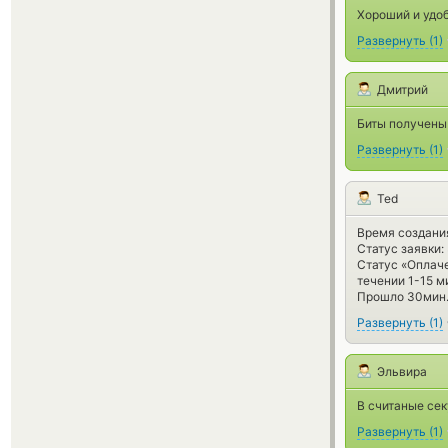
Хороший и удоб
Развернуть
(
1
)
Дмитрий
Биты получены
Развернуть
(
1
)
Ted
Время создания
Статус заявки:
Статус «Оплаче
течении 1-15 м
Прошло 30мин.,
Развернуть
(
1
)
Эльвира
В считаные сек
Развернуть
(
1
)