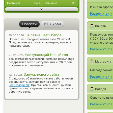
Наличные
Наличные
UAH
UAH
И снова здравс
Развернуть
(
1
)
Новости
BTC-кран
Вандам
Пользуюсь тол
19-летие BestChange
19.06.2026
(100-150р с 50
Проект BestChange отмечает свое 19-летие!
Поздравляем всех наших партнеров, коллег и
указано стольк
пользователей.
Развернуть
(
1
)
Наступающий Новый год
25.12.2025
Уважаемые пользователи! Команда BestChange
Маргарита
поздравляет всех с наступающим 2026 годом
и желает всего наилучшего!
Благодарочка!
Запуск нового сайта
12.11.2025
Развернуть
(
1
)
С радостью объявляем о начале работы новой
версии сайта, запущенной на домене
BestChange.biz
. Приглашаем оценить дизайн,
протестировать функциональность и оставить
Володя
обратную связь.
Сервис на выс
Развернуть
(
1
)