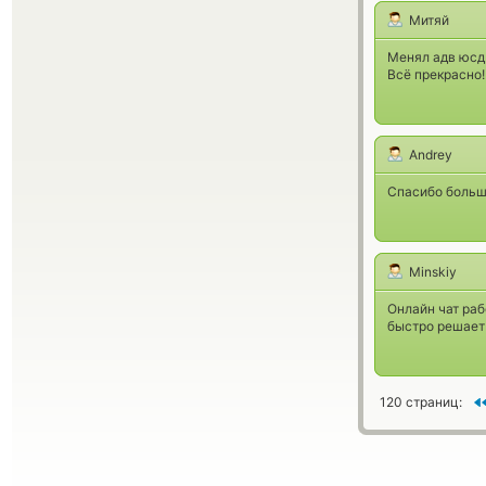
Митяй
Менял адв юсд 
Всё прекрасно!
Andrey
Спасибо больш
Minskiy
Онлайн чат раб
быстро решает
120 страниц: