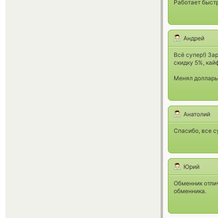
Работает быст
Андрей
Всё супер!) За
скидку 5%, кай
Менял доллары 
Анатолий
Спасибо, все с
Юрий
Обменник отли
обменника.