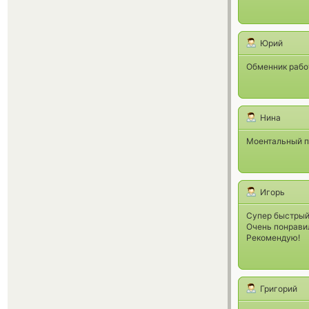
Юрий
Обменник рабо
Нина
Моентальный пе
Игорь
Супер быстрый
Очень понрави
Рекомендую!
Григорий