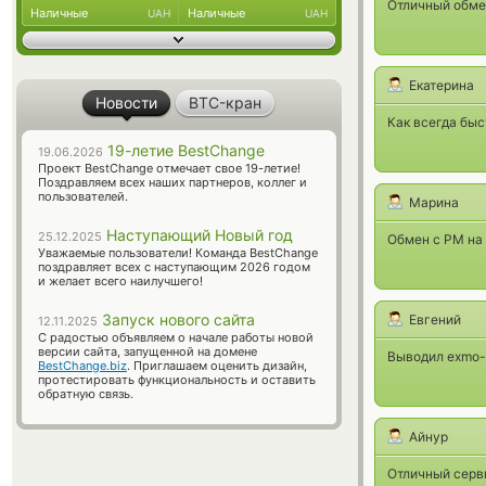
Отличный обмен
Наличные
Наличные
UAH
UAH
Екатерина
Новости
BTC-кран
Как всегда быс
19-летие BestChange
19.06.2026
Проект BestChange отмечает свое 19-летие!
Поздравляем всех наших партнеров, коллег и
пользователей.
Марина
Наступающий Новый год
25.12.2025
Обмен с РМ на 
Уважаемые пользователи! Команда BestChange
поздравляет всех с наступающим 2026 годом
и желает всего наилучшего!
Запуск нового сайта
Евгений
12.11.2025
С радостью объявляем о начале работы новой
версии сайта, запущенной на домене
Выводил exmo-U
BestChange.biz
. Приглашаем оценить дизайн,
протестировать функциональность и оставить
обратную связь.
Айнур
Отличный серви