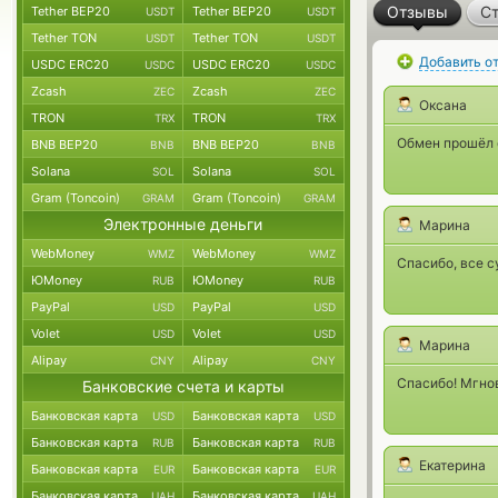
Отзывы
Ст
Tether BEP20
Tether BEP20
USDT
USDT
Tether TON
Tether TON
USDT
USDT
Добавить о
USDC ERC20
USDC ERC20
USDC
USDC
Zcash
Zcash
ZEC
ZEC
Оксана
TRON
TRON
TRX
TRX
Обмен прошёл о
BNB BEP20
BNB BEP20
BNB
BNB
Solana
Solana
SOL
SOL
Gram (Toncoin)
Gram (Toncoin)
GRAM
GRAM
Электронные деньги
Марина
WebMoney
WebMoney
WMZ
WMZ
Спасибо, все с
ЮMoney
ЮMoney
RUB
RUB
PayPal
PayPal
USD
USD
Volet
Volet
USD
USD
Марина
Alipay
Alipay
CNY
CNY
Спасибо! Мгнов
Банковские счета и карты
Банковская карта
Банковская карта
USD
USD
Банковская карта
Банковская карта
RUB
RUB
Екатерина
Банковская карта
Банковская карта
EUR
EUR
Банковская карта
Банковская карта
UAH
UAH