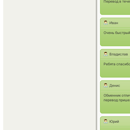
Перевод в тече
Иван
Очень быстрый
Владислав
Ребята спасибо
Денис
Обменник отли
перевод приш
Юрий