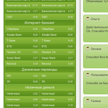
Обмениваю тут 
Банковская карта
Банковская карта
BYN
BYN
Банковская карта
Банковская карта
KZT
KZT
СБП
СБП
RUB
RUB
Ольга
Интернет-банкинг
Действительно
Сбербанк
Сбербанк
RUB
RUB
СБ. Спасибо! 
Альфа-Банк
Альфа-Банк
RUB
RUB
Т-Банк
Т-Банк
RUB
RUB
ВТБ
ВТБ
RUB
RUB
Оксана
Приват 24
Приват 24
UAH
UAH
Спасибо! Все б
Kaspi Bank
Kaspi Bank
KZT
KZT
Revolut
Revolut
EUR
EUR
Денежные переводы
Пользовате
WU
WU
USD
USD
ЗК
ЗК
RUB
RUB
Спасибо за бы
Наличные деньги
Наличные
Наличные
USD
USD
Наличные
Наличные
RUB
RUB
Галина
Наличные
Наличные
EUR
EUR