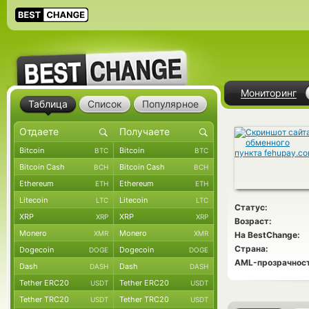
Мониторинг
Таблица
Список
Популярное
Bitcoin
Bitcoin
BTC
BTC
Bitcoin Cash
Bitcoin Cash
BCH
BCH
Ethereum
Ethereum
ETH
ETH
Litecoin
Litecoin
LTC
LTC
Статус:
XRP
XRP
XRP
XRP
Возраст:
Monero
Monero
XMR
XMR
На BestChange:
Страна:
Dogecoin
Dogecoin
DOGE
DOGE
AML-прозрачност
Dash
Dash
DASH
DASH
Tether ERC20
Tether ERC20
USDT
USDT
Tether TRC20
Tether TRC20
USDT
USDT