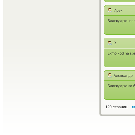
Ирек
Благодарю, пе
R
Exmo kod na sbe
Александр
Благодарю за б
120 страниц: