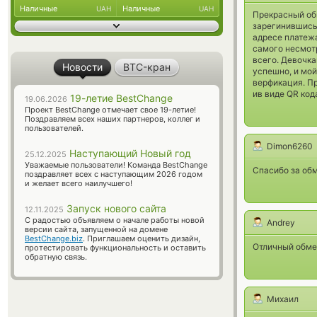
Наличные
Наличные
UAH
UAH
Прекрасный об
зарегинившись
адресе платежа
самого несмотр
всего. Девочка
Новости
BTC-кран
успешно, и мой
верфикация. П
ив виде QR код
19-летие BestChange
19.06.2026
Проект BestChange отмечает свое 19-летие!
Поздравляем всех наших партнеров, коллег и
пользователей.
Dimon6260
Наступающий Новый год
25.12.2025
Уважаемые пользователи! Команда BestChange
Спасибо за об
поздравляет всех с наступающим 2026 годом
и желает всего наилучшего!
Запуск нового сайта
12.11.2025
С радостью объявляем о начале работы новой
Andrey
версии сайта, запущенной на домене
BestChange.biz
. Приглашаем оценить дизайн,
Отличный обмен
протестировать функциональность и оставить
обратную связь.
Михаил