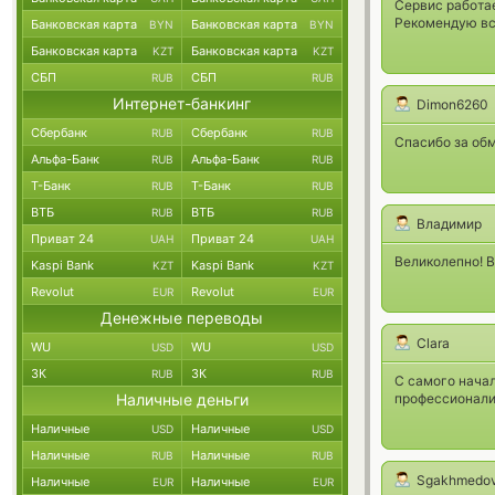
Сервис работае
Рекомендую вс
Банковская карта
Банковская карта
BYN
BYN
Банковская карта
Банковская карта
KZT
KZT
СБП
СБП
RUB
RUB
Интернет-банкинг
Dimon6260
Сбербанк
Сбербанк
RUB
RUB
Спасибо за об
Альфа-Банк
Альфа-Банк
RUB
RUB
Т-Банк
Т-Банк
RUB
RUB
ВТБ
ВТБ
RUB
RUB
Владимир
Приват 24
Приват 24
UAH
UAH
Великолепно! В
Kaspi Bank
Kaspi Bank
KZT
KZT
Revolut
Revolut
EUR
EUR
Денежные переводы
Clara
WU
WU
USD
USD
ЗК
ЗК
RUB
RUB
С самого начал
Наличные деньги
профессионали
Наличные
Наличные
USD
USD
Наличные
Наличные
RUB
RUB
Sgakhmedo
Наличные
Наличные
EUR
EUR