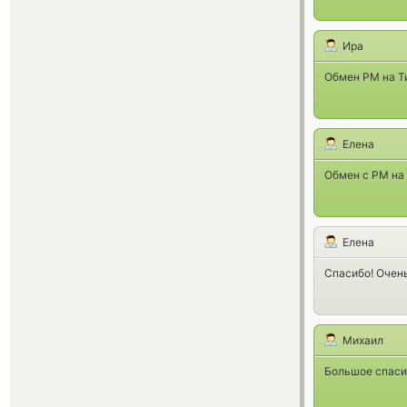
Ира
Обмен PM на Т
Елена
Обмен с РМ на 
Елена
Спасибо! Очен
Михаил
Большое спасиб