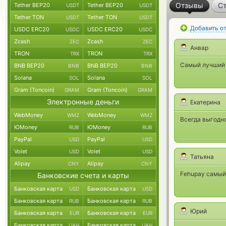
Отзывы
Ст
Tether BEP20
Tether BEP20
USDT
USDT
Tether TON
Tether TON
USDT
USDT
Добавить о
USDC ERC20
USDC ERC20
USDC
USDC
Zcash
Zcash
ZEC
ZEC
Анвар
TRON
TRON
TRX
TRX
Самый лучший о
BNB BEP20
BNB BEP20
BNB
BNB
Solana
Solana
SOL
SOL
Gram (Toncoin)
Gram (Toncoin)
GRAM
GRAM
Электронные деньги
Екатерина
WebMoney
WebMoney
WMZ
WMZ
Всегда выгодно
ЮMoney
ЮMoney
RUB
RUB
PayPal
PayPal
USD
USD
Volet
Volet
USD
USD
Татьяна
Alipay
Alipay
CNY
CNY
Fehupay cамый
Банковские счета и карты
Банковская карта
Банковская карта
USD
USD
Банковская карта
Банковская карта
RUB
RUB
Юрий
Банковская карта
Банковская карта
EUR
EUR
Банковская карта
Банковская карта
UAH
UAH