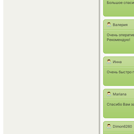
Большое спаси
Валерия
Очень операти
Рекомендую!
Инна
Очень быстро 
Mariana
Спасибо Вам за
Dimon6260