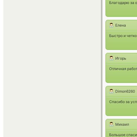
Благодарю за о
Елена
Быстро и четко
Игорь
Отличная работ
Dimon6260
Спасибо за ус
Михаил
Большое спаси