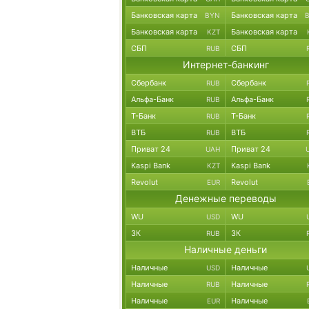
Банковская карта
Банковская карта
BYN
Банковская карта
Банковская карта
KZT
СБП
СБП
RUB
Интернет-банкинг
Сбербанк
Сбербанк
RUB
Альфа-Банк
Альфа-Банк
RUB
Т-Банк
Т-Банк
RUB
ВТБ
ВТБ
RUB
Приват 24
Приват 24
UAH
Kaspi Bank
Kaspi Bank
KZT
Revolut
Revolut
EUR
Денежные переводы
WU
WU
USD
ЗК
ЗК
RUB
Наличные деньги
Наличные
Наличные
USD
Наличные
Наличные
RUB
Наличные
Наличные
EUR