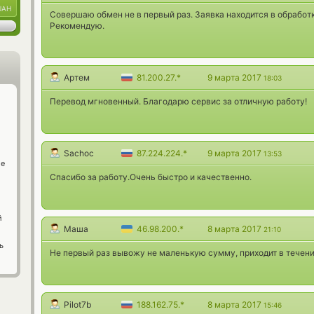
UAH
Совершаю обмен не в первый раз. Заявка находится в обработке
Рекомендую.
Артем
81.200.27.*
9 марта 2017
18:03
Перевод мгновенный. Благодарю сервис за отличную работу!
Sachoc
87.224.224.*
9 марта 2017
13:53
ge
Спасибо за работу.Очень быстро и качественно.
й
Маша
46.98.200.*
8 марта 2017
21:10
ь
Не первый раз вывожу не маленькую сумму, приходит в течени
Pilot7b
188.162.75.*
8 марта 2017
15:46