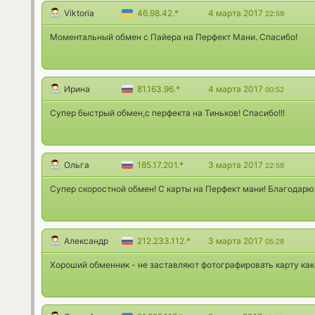
Viktoria
46.98.42.*
4 марта 2017
22:59
Моментальный обмен с Пайера на Перфект Мани. Спасибо!
Ирина
81.163.96.*
4 марта 2017
00:52
Супер быстрый обмен,с перфекта на Тиньков! Спасибо!!!
Ольга
185.17.201.*
3 марта 2017
22:59
Cупер скоростной обмен! С карты на Перфект мани! Благодарю
Александр
212.233.112.*
3 марта 2017
05:28
Хороший обменник - не заставляют фотографировать карту как 