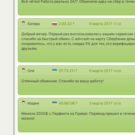
Всё чётко! Работа реально 24/7. Обменяли адву на сбер в течен
Хатира
2.93.32.*
6 марта 2017
17:22
Добрый вечер. Первый раз воспользовалась вашим сервисом 
спасибо за быстрый обмен. С advcash на карту Сбербанка день
понравилось, что у вас есть скидка 5% для тех, кто верифицир
друзьям.
Оля
37.73.211.*
6 марта 2017
14:35
Отличный обменник. Спасибо за вашу работу!
Мария
46.98.196.*
5 марта 2017
16:16
Меняла 2000$ с Перфекта на Приват. Перевод пришел в течении
можно!