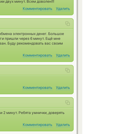
ии двух минут. Всем доволен!!!
Комментировать
Удалить
обмена электронных денег. Большое
ги пришли через 6 минут. Ещё мне
ован. Буду рекомендовать вас своим
Комментировать
Удалить
Комментировать
Удалить
 2 минут. Ребята умнички, доверять
Комментировать
Удалить