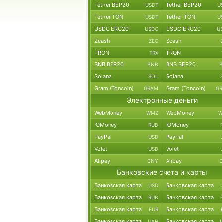
Tether BEP20
Tether BEP20
USDT
U
Tether TON
Tether TON
USDT
U
USDC ERC20
USDC ERC20
USDC
U
Zcash
Zcash
ZEC
TRON
TRON
TRX
BNB BEP20
BNB BEP20
BNB
Solana
Solana
SOL
Gram (Toncoin)
Gram (Toncoin)
GRAM
G
Электронные деньги
WebMoney
WebMoney
WMZ
W
ЮMoney
ЮMoney
RUB
PayPal
PayPal
USD
Volet
Volet
USD
Alipay
Alipay
CNY
Банковские счета и карты
Банковская карта
Банковская карта
USD
Банковская карта
Банковская карта
RUB
Банковская карта
Банковская карта
EUR
Банковская карта
Банковская карта
UAH