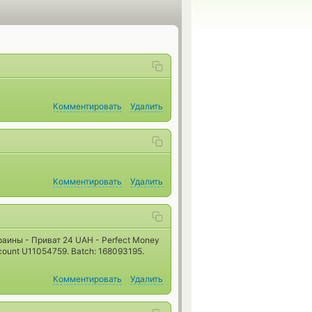
Комментировать
Удалить
Комментировать
Удалить
раины - Приват 24 UAH - Perfect Money
ount U11054759. Batch: 168093195.
Комментировать
Удалить