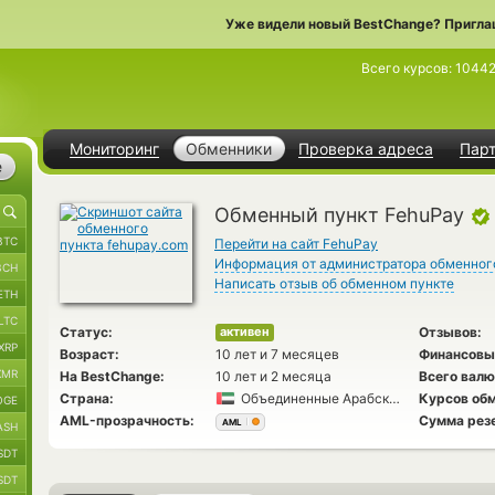
Уже видели новый BestChange? Пригла
Всего курсов:
10442
Мониторинг
Обменники
Проверка адреса
Пар
е
Обменный пункт FehuPay
BTC
Перейти на сайт FehuPay
Информация от администратора обменног
BCH
Написать отзыв об обменном пункте
ETH
LTC
Статус:
Отзывов:
активен
XRP
Возраст:
10 лет и 7 месяцев
Финансовы
XMR
На BestChange:
10 лет и 2 месяца
Всего валю
Страна:
Объединенные Арабские Эмираты
Курсов обм
OGE
AML-прозрачность:
Сумма рез
AML
ASH
SDT
SDT