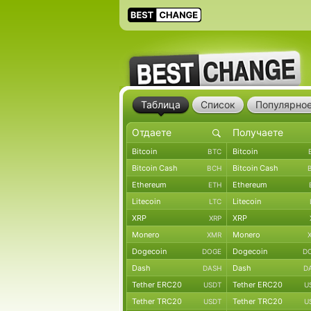
Таблица
Список
Популярно
Bitcoin
Bitcoin
BTC
Bitcoin Cash
Bitcoin Cash
BCH
Ethereum
Ethereum
ETH
Litecoin
Litecoin
LTC
XRP
XRP
XRP
Monero
Monero
XMR
Dogecoin
Dogecoin
DOGE
D
Dash
Dash
DASH
D
Tether ERC20
Tether ERC20
USDT
U
Tether TRC20
Tether TRC20
USDT
U