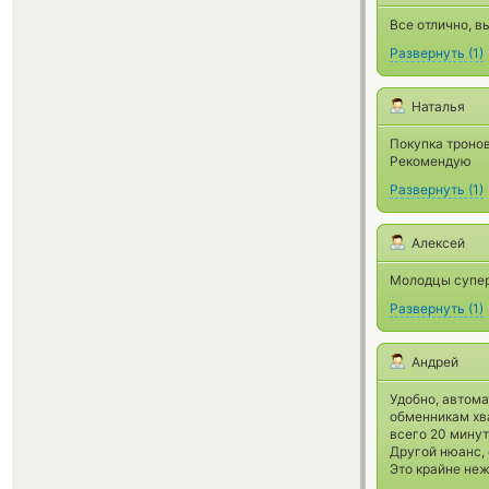
Все отлично, в
Развернуть
(
1
)
Наталья
Покупка тронов
Рекомендую
Развернуть
(
1
)
Алексей
Молодцы супер
Развернуть
(
1
)
Андрей
Удобно, автома
обменникам хва
всего 20 минут
Другой нюанс, 
Это крайне неж