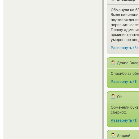
Обманули на 6
было написано,
подтверждение 
пересчитывает
Прошу админис
администрацию 
умеренное вве
Развернуть
(
5
)
Денис Вале
Спасибо за обм
Развернуть
(
1
)
Oir
Обменяли буква
сбер-btc
Развернуть
(
1
)
Андрей