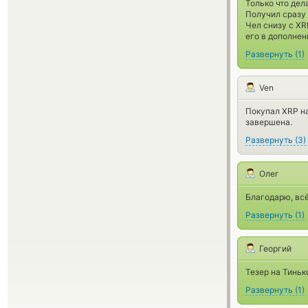
Только что де
Получил сразу
Чел снизу с XR
его в дополнен
Развернуть
(
1
)
Ven
Покупал XRP на
завершена.
Развернуть
(
3
)
Олег
Благодарю, всё
Развернуть
(
1
)
Георгий
Тезер на Тиньк
Развернуть
(
1
)