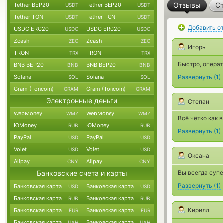
Отзывы
Ст
Tether BEP20
Tether BEP20
USDT
USDT
Tether TON
Tether TON
USDT
USDT
Добавить о
USDC ERC20
USDC ERC20
USDC
USDC
Zcash
Zcash
ZEC
ZEC
Игорь
TRON
TRON
TRX
TRX
Быстро, операт
BNB BEP20
BNB BEP20
BNB
BNB
Solana
Solana
Развернуть
(
1
)
SOL
SOL
Gram (Toncoin)
Gram (Toncoin)
GRAM
GRAM
Электронные деньги
Степан
WebMoney
WebMoney
WMZ
WMZ
Всё чётко как 
ЮMoney
ЮMoney
RUB
RUB
Развернуть
(
1
)
PayPal
PayPal
USD
USD
Volet
Volet
USD
USD
Оксана
Alipay
Alipay
CNY
CNY
Банковские счета и карты
Вы всегда супе
Развернуть
(
1
)
Банковская карта
Банковская карта
USD
USD
Банковская карта
Банковская карта
RUB
RUB
Кирилл
Банковская карта
Банковская карта
EUR
EUR
Банковская карта
Банковская карта
UAH
UAH