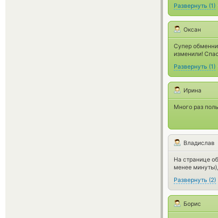
Развернуть
(
1
)
Оксан
Супер обменник
изменили! Спа
Развернуть
(
1
)
Ирина
Много раз пол
Владислав
На странице об
менее минуты),
Развернуть
(
2
)
Борис