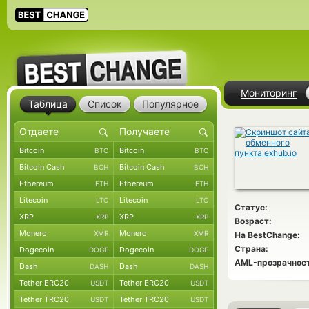
Мониторинг
Таблица
Список
Популярное
Bitcoin
Bitcoin
BTC
BTC
Bitcoin Cash
Bitcoin Cash
BCH
BCH
Ethereum
Ethereum
ETH
ETH
Litecoin
Litecoin
LTC
LTC
Статус:
XRP
XRP
XRP
XRP
Возраст:
Monero
Monero
XMR
XMR
На BestChange:
Страна:
Dogecoin
Dogecoin
DOGE
DOGE
AML-прозрачност
Dash
Dash
DASH
DASH
Tether ERC20
Tether ERC20
USDT
USDT
Tether TRC20
Tether TRC20
USDT
USDT