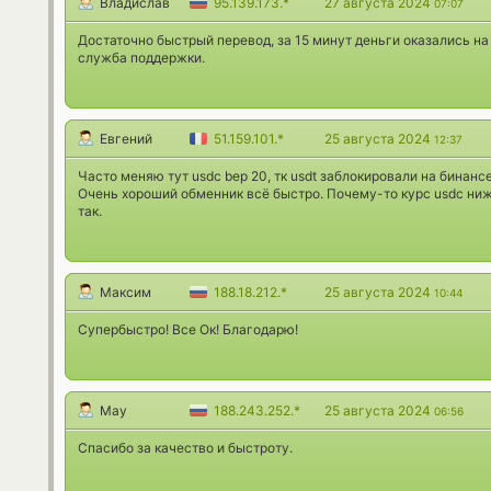
Владислав
95.139.173.*
27 августа 2024
07:07
Достаточно быстрый перевод, за 15 минут деньги оказались н
служба поддержки.
Евгений
51.159.101.*
25 августа 2024
12:37
Часто меняю тут usdc bep 20, тк usdt заблокировали на бинанс
Очень хороший обменник всё быстро. Почему-то курс usdc ниже
так.
Максим
188.18.212.*
25 августа 2024
10:44
Супербыстро! Все Ок! Благодарю!
May
188.243.252.*
25 августа 2024
06:56
Спасибо за качество и быстроту.