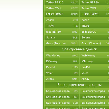
Tether BEP20
Tether BEP20
USDT
U
Tether TON
Tether TON
USDT
U
USDC ERC20
USDC ERC20
USDC
U
Zcash
Zcash
ZEC
TRON
TRON
TRX
BNB BEP20
BNB BEP20
BNB
Solana
Solana
SOL
Gram (Toncoin)
Gram (Toncoin)
GRAM
G
Электронные деньги
WebMoney
WebMoney
WMZ
W
ЮMoney
ЮMoney
RUB
PayPal
PayPal
USD
Volet
Volet
USD
Alipay
Alipay
CNY
Банковские счета и карты
Банковская карта
Банковская карта
USD
Банковская карта
Банковская карта
RUB
Банковская карта
Банковская карта
EUR
Банковская карта
Банковская карта
UAH