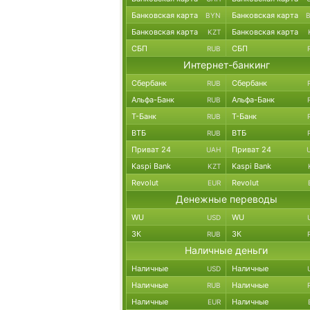
Банковская карта
Банковская карта
BYN
Банковская карта
Банковская карта
KZT
СБП
СБП
RUB
Интернет-банкинг
Сбербанк
Сбербанк
RUB
Альфа-Банк
Альфа-Банк
RUB
Т-Банк
Т-Банк
RUB
ВТБ
ВТБ
RUB
Приват 24
Приват 24
UAH
Kaspi Bank
Kaspi Bank
KZT
Revolut
Revolut
EUR
Денежные переводы
WU
WU
USD
ЗК
ЗК
RUB
Наличные деньги
Наличные
Наличные
USD
Наличные
Наличные
RUB
Наличные
Наличные
EUR