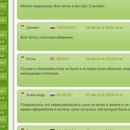
Менял первый раз. Все четко и быстро. Спасибо!
BYN
KZT
RUB
Даниил
178.19.253.*
28 августа 2024
05:34
RUB
Всё чётко, отличный обменник.
RUB
RUB
RUB
Elvira
68.5.10.*
28 августа 2024
01:38
UAH
Лучшего обменника пока не было в истории моих обменов, опер
KZT
менеджеры отличные.
EUR
USD
Александр
94.251.8.*
27 августа 2024
20:32
RUB
Понравилось что зафиксировалась цена за мною в заявке и не с
время оформления и оплаты, цена осталась той которая была 
USD
RUB
EUR