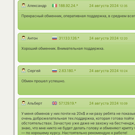
Александр
188.92.24.*
24 августа 2024
12:35
Прекрасный обменник, оперативная поддержка, в среднем всег
Антон
31.133.126.*
24 августа 2024
12:20
Хороший обменник. Внимательная поддержка.
Сергей
2.63.180.*
24 августа 2024
10:24
Обмен прошел успешно.
Альберт
57.129.19.*
24 августа 2024
10:09
У меня обменов у них почти на 20к$ и ни разу ребята не показы
очень доброжелательная тех.поддержка, которая готова пойти
обстоятельствах. Зачастую уже даже не захожу на бестчендж, а 
знаю, что мне никто не будет делать голову и обменяют крипту
— по хорошему курсу. Настоятельно рекомендую к работе!