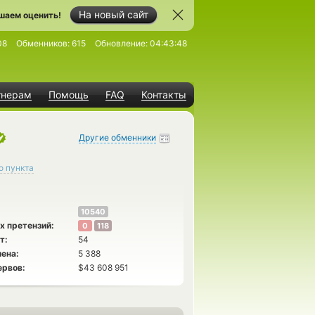
На новый сайт
шаем оценить!
08
Обменников:
615
Обновление:
04:43:48
тнерам
Помощь
FAQ
Контакты
Другие обменники
о пункта
10540
х претензий:
0
118
т:
54
ена:
5 388
ервов:
$43 608 951