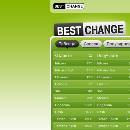
Таблица
Список
Популярно
Bitcoin
Bitcoin
BTC
Bitcoin Cash
Bitcoin Cash
BCH
Ethereum
Ethereum
ETH
Litecoin
Litecoin
LTC
XRP
XRP
XRP
Monero
Monero
XMR
Dogecoin
Dogecoin
DOGE
D
Dash
Dash
DASH
D
Tether ERC20
Tether ERC20
USDT
U
Tether TRC20
Tether TRC20
USDT
U