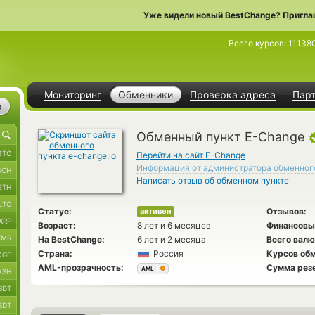
Уже видели новый BestChange? Пригла
Всего курсов:
11138
Мониторинг
Обменники
Проверка адреса
Пар
е
Обменный пункт E-Change
BTC
Перейти на сайт E-Change
Информация от администратора обменног
BCH
Написать отзыв об обменном пункте
ETH
LTC
Статус:
Отзывов:
активен
XRP
Возраст:
8 лет и 6 месяцев
Финансовы
XMR
На BestChange:
6 лет и 2 месяца
Всего валю
Страна:
Россия
Курсов обм
OGE
AML-прозрачность:
Сумма рез
AML
ASH
SDT
SDT