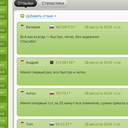
Отзывы
Статистика
SDT
SDT
Добавить отзыв
SDC
ZEC
Валерия
46.138.172.*
28 августа 2024
12:22
TRX
Всё как всегда — быстро, чётко, без задержек!
BNB
Спасибо!
SOL
RAM
Андрей
212.58.119.*
28 августа 2024
12:06
MZ
Менял первый раз, все быстро и четко.
RUB
USD
USD
CNY
Антон
79.175.1.*
28 августа 2024
12:02
Менял впервые тут, за 20 минут все поменяли, сумма пришла 
USD
RUB
EUR
Tom
95.52.27.*
28 августа 2024
11:55
UAH