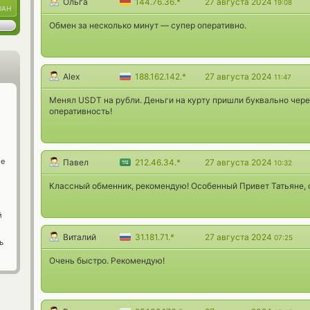
Ольга
144.76.36.*
27 августа 2024
19:08
UAH
Обмен за несколько минут — супер оперативно.
Alex
188.162.142.*
27 августа 2024
11:47
Менял USDT на рубли. Деньги на курту пришли буквально чере
оперативность!
ge
Павел
212.46.34.*
27 августа 2024
10:32
Классный обменник, рекомендую! Особенный Привет Татьяне, 
й
Виталий
31.181.71.*
27 августа 2024
07:25
ь
Очень быстро. Рекомендую!