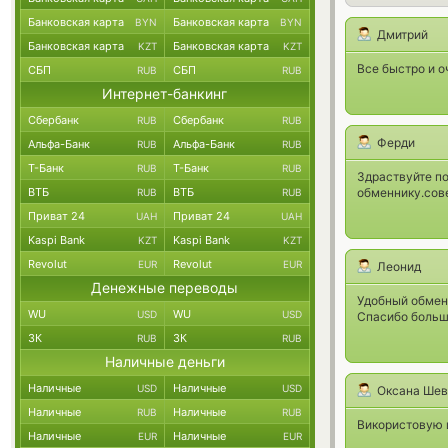
Банковская карта
Банковская карта
BYN
BYN
Дмитрий
Банковская карта
Банковская карта
KZT
KZT
Все быстро и 
СБП
СБП
RUB
RUB
Интернет-банкинг
Сбербанк
Сбербанк
RUB
RUB
Ферди
Альфа-Банк
Альфа-Банк
RUB
RUB
Т-Банк
Т-Банк
RUB
RUB
Здраствуйте по
ВТБ
ВТБ
обменнику.сов
RUB
RUB
Приват 24
Приват 24
UAH
UAH
Kaspi Bank
Kaspi Bank
KZT
KZT
Revolut
Revolut
EUR
EUR
Леонид
Денежные переводы
Удобный обмен
WU
WU
USD
USD
Спасибо больш
ЗК
ЗК
RUB
RUB
Наличные деньги
Наличные
Наличные
USD
USD
Оксана Шев
Наличные
Наличные
RUB
RUB
Використовую ц
Наличные
Наличные
EUR
EUR