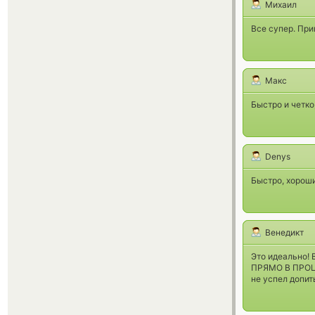
Михаил
Все супер. При
Макс
Быстро и четко,
Denys
Быстро, хороши
Венедикт
Это идеально! 
ПРЯМО В ПРОЦЕ
не успел допит