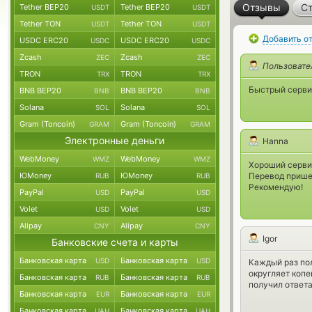
Отзывы
Ст
Tether BEP20
Tether BEP20
USDT
USDT
Tether TON
Tether TON
USDT
USDT
Добавить о
USDC ERC20
USDC ERC20
USDC
USDC
Zcash
Zcash
ZEC
ZEC
Пользовате
TRON
TRON
TRX
TRX
Быстрый серви
BNB BEP20
BNB BEP20
BNB
BNB
Solana
Solana
SOL
SOL
Gram (Toncoin)
Gram (Toncoin)
GRAM
GRAM
Электронные деньги
Hanna
WebMoney
WebMoney
WMZ
WMZ
Хороший сервис
ЮMoney
ЮMoney
Перевод пришел
RUB
RUB
Рекомендую!
PayPal
PayPal
USD
USD
Volet
Volet
USD
USD
Alipay
Alipay
CNY
CNY
Igor
Банковские счета и карты
Банковская карта
Банковская карта
USD
USD
Каждый раз по
округляет копе
Банковская карта
Банковская карта
RUB
RUB
получил ответа.
Банковская карта
Банковская карта
EUR
EUR
Банковская карта
Банковская карта
UAH
UAH