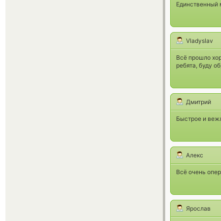
Единственный 
Vladyslav
Всё прошло хор
ребята, буду о
Дмитрий
Быстрое и веж
Алекс
Всё очень опер
Ярослав