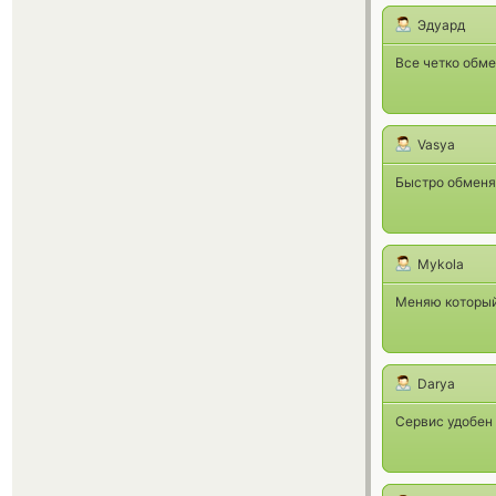
Эдуард
Все четко обме
Vasya
Быстро обменя
Mykola
Меняю который 
Darya
Сервис удобен 