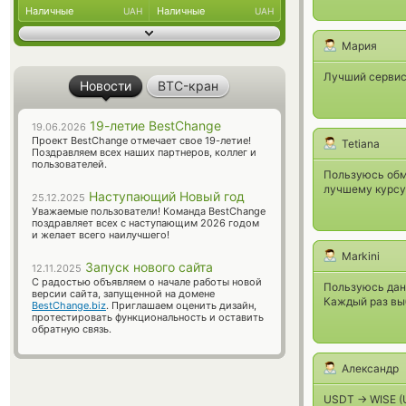
Наличные
Наличные
UAH
UAH
Мария
Лучший сервис
Новости
BTC-кран
19-летие BestChange
19.06.2026
Проект BestChange отмечает свое 19-летие!
Tetiana
Поздравляем всех наших партнеров, коллег и
пользователей.
Пользуюсь обм
лучшему курсу 
Наступающий Новый год
25.12.2025
Уважаемые пользователи! Команда BestChange
поздравляет всех с наступающим 2026 годом
и желает всего наилучшего!
Markini
Запуск нового сайта
12.11.2025
С радостью объявляем о начале работы новой
Пользуюсь дан
версии сайта, запущенной на домене
Каждый раз выб
BestChange.biz
. Приглашаем оценить дизайн,
протестировать функциональность и оставить
обратную связь.
Александр
USDT -> WISE (