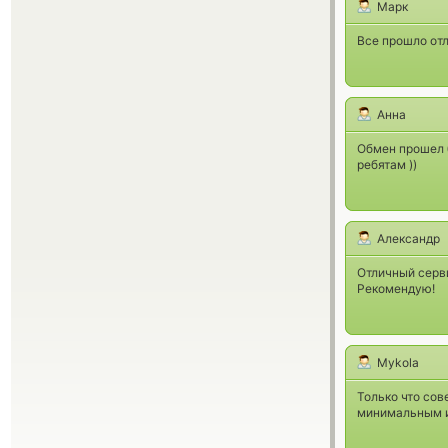
Марк
Все прошло отл
Анна
Обмен прошел б
ребятам ))
Александр
Отличный серв
Рекомендую!
Mykola
Только что сов
минимальным из