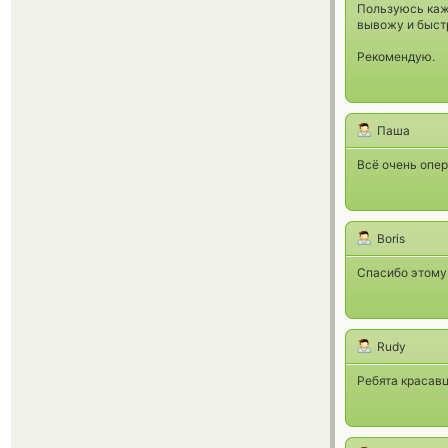
Пользуюсь кажд
вывожу и быст
Рекомендую.
Паша
Всё очень опер
Boris
Спасибо этому
Rudy
Ребята красавц