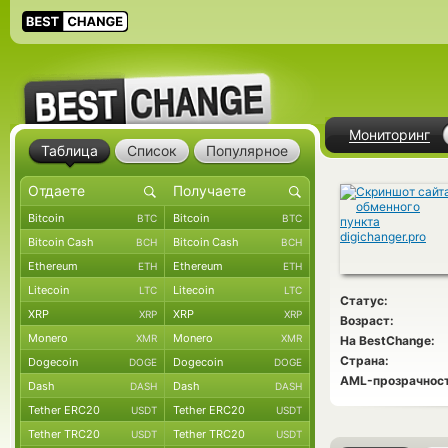
Мониторинг
Таблица
Список
Популярное
Bitcoin
Bitcoin
BTC
BTC
Bitcoin Cash
Bitcoin Cash
BCH
BCH
Ethereum
Ethereum
ETH
ETH
Litecoin
Litecoin
LTC
LTC
Статус:
XRP
XRP
XRP
XRP
Возраст:
Monero
Monero
XMR
XMR
На BestChange:
Страна:
Dogecoin
Dogecoin
DOGE
DOGE
AML-прозрачност
Dash
Dash
DASH
DASH
Tether ERC20
Tether ERC20
USDT
USDT
Tether TRC20
Tether TRC20
USDT
USDT