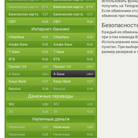
использовать фун
получить на Telegr
Банковская карта
Банковская карта
BYN
BYN
Если обменники от
Банковская карта
Банковская карта
KZT
KZT
обменов при помощ
СБП
СБП
RUB
RUB
Безопасност
Интернет-банкинг
Каждый из обменны
при этом команда 
Сбербанк
Сбербанк
RUB
RUB
Использование мон
Альфа-Банк
Альфа-Банк
RUB
RUB
пунктах. При выбор
размер резервов и 
Т-Банк
Т-Банк
RUB
RUB
ВТБ
ВТБ
RUB
RUB
Приват 24
Приват 24
UAH
UAH
А-Банк
А-Банк
UAH
UAH
Kaspi Bank
Kaspi Bank
KZT
KZT
Revolut
Revolut
EUR
EUR
Денежные переводы
WU
WU
USD
USD
ЗК
ЗК
RUB
RUB
Наличные деньги
Наличные
Наличные
USD
USD
Наличные
Наличные
RUB
RUB