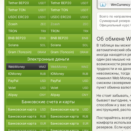
Tether BEP20
Tether BEP20
USDT
USDT
WmCurrency
Tether TON
Tether TON
USDT
USDT
Всего по направл
USDC ERC20
USDC ERC20
USDC
USDC
Суммарный резерв
Zcash
Zcash
ZEC
ZEC
Официальный курс
TRON
TRON
TRX
TRX
Об обмене W
BNB BEP20
BNB BEP20
BNB
BNB
Solana
Solana
В таблице вы может
SOL
SOL
автоматический о
Gram (Toncoin)
Gram (Toncoin)
GRAM
GRAM
иногда находятся р
Электронные деньги
один раз мышью на 
возможности реализ
WebMoney
WebMoney
WMZ
WMZ
трудности и на дан
невозможны, тогда 
ЮMoney
ЮMoney
RUB
RUB
поменял Web Money 
PayPal
PayPal
USD
USD
сможем своевремен
пункт обмена валют
Volet
Volet
USD
USD
Alipay
Alipay
CNY
CNY
Не стоит забывать,
бывают выгоднее, ч
Банковские счета и карты
способом и у вас в
Банковская карта
Банковская карта
инструкцией, распо
USD
USD
Банковская карта
Банковская карта
RUB
RUB
Постарайтесь всег
комфорта использов
Банковская карта
Банковская карта
EUR
EUR
резервов. Если кур
Банковская карта
Банковская карта
UAH
UAH