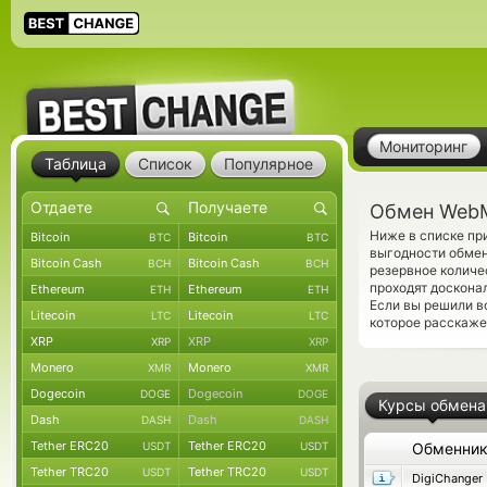
Мониторинг
Таблица
Список
Популярное
Обмен WebM
Ниже в списке п
Bitcoin
Bitcoin
BTC
BTC
выгодности обмен
Bitcoin Cash
Bitcoin Cash
BCH
BCH
резервное количе
проходят доскона
Ethereum
Ethereum
ETH
ETH
Если вы решили в
Litecoin
Litecoin
LTC
LTC
которое расскажет
XRP
XRP
XRP
XRP
Monero
Monero
XMR
XMR
Dogecoin
Dogecoin
DOGE
DOGE
Курсы обмена
Dash
Dash
DASH
DASH
Tether ERC20
Tether ERC20
USDT
USDT
Обменни
Tether TRC20
Tether TRC20
USDT
USDT
DigiChanger