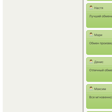
Настя
Лучший обменик
Мари
Обмен произвед
Денис
Отличный обме
Максим
Все мгновенно