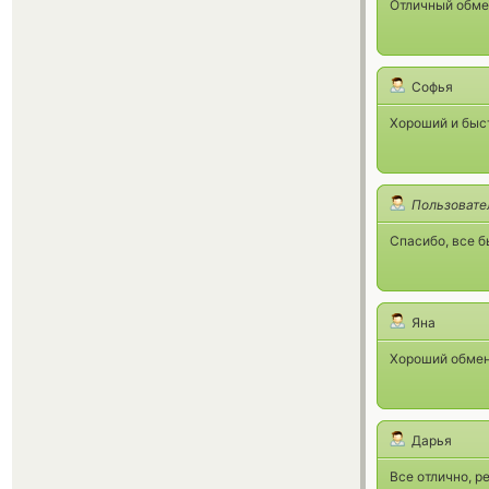
Отличный обмен
Софья
Хороший и быс
Пользовате
Спасибо, все б
Яна
Хороший обменн
Дарья
Все отлично, р