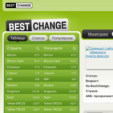
Мониторинг
Таблица
Список
Популярное
Bitcoin
Bitcoin
BTC
BTC
Bitcoin Cash
Bitcoin Cash
BCH
BCH
Ethereum
Ethereum
ETH
ETH
Litecoin
Litecoin
LTC
LTC
Статус:
XRP
XRP
XRP
XRP
Возраст:
Monero
Monero
XMR
XMR
На BestChange:
Страна:
Dogecoin
Dogecoin
DOGE
DOGE
AML-прозрачност
Dash
Dash
DASH
DASH
Tether ERC20
Tether ERC20
USDT
USDT
Tether TRC20
Tether TRC20
USDT
USDT