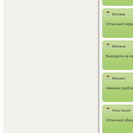
Фатима
Отличный серв
Милана
Выводила на ка
Михаил
Никаких пробле
Анастасия
Отличный обме