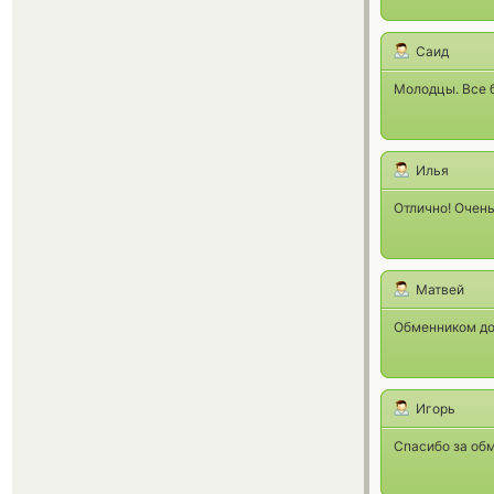
Саид
Молодцы. Все б
Илья
Отлично! Очень
Матвей
Обменником до
Игорь
Спасибо за обм