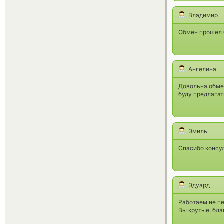
Владимир
Обмен прошел 
Ангелина
Довольна обм
буду предлагат
Эмиль
Спасибо консул
Эдуард
Работаем не пе
Вы крутые, бла