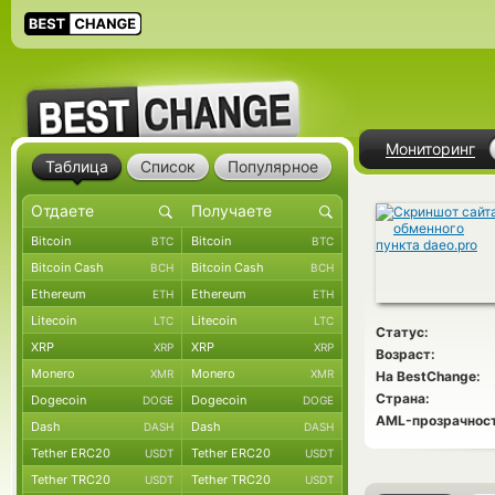
Мониторинг
Таблица
Список
Популярное
Bitcoin
Bitcoin
BTC
BTC
Bitcoin Cash
Bitcoin Cash
BCH
BCH
Ethereum
Ethereum
ETH
ETH
Litecoin
Litecoin
LTC
LTC
Статус:
XRP
XRP
XRP
XRP
Возраст:
Monero
Monero
XMR
XMR
На BestChange:
Страна:
Dogecoin
Dogecoin
DOGE
DOGE
AML-прозрачност
Dash
Dash
DASH
DASH
Tether ERC20
Tether ERC20
USDT
USDT
Tether TRC20
Tether TRC20
USDT
USDT