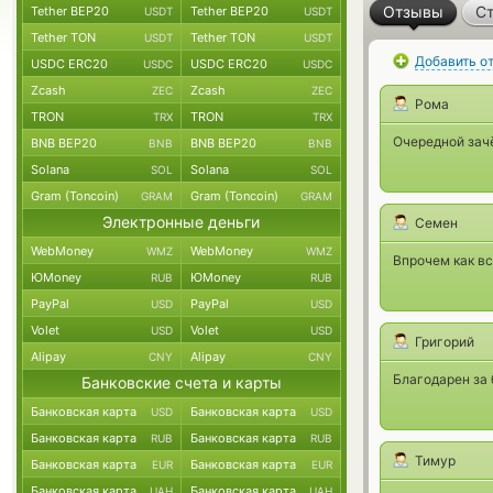
Отзывы
Ст
Tether BEP20
Tether BEP20
USDT
USDT
Tether TON
Tether TON
USDT
USDT
Добавить о
USDC ERC20
USDC ERC20
USDC
USDC
Zcash
Zcash
ZEC
ZEC
Рома
TRON
TRON
TRX
TRX
Очередной зачё
BNB BEP20
BNB BEP20
BNB
BNB
Solana
Solana
SOL
SOL
Gram (Toncoin)
Gram (Toncoin)
GRAM
GRAM
Электронные деньги
Семен
WebMoney
WebMoney
WMZ
WMZ
Впрочем как вс
ЮMoney
ЮMoney
RUB
RUB
PayPal
PayPal
USD
USD
Volet
Volet
USD
USD
Григорий
Alipay
Alipay
CNY
CNY
Благодарен за 
Банковские счета и карты
Банковская карта
Банковская карта
USD
USD
Банковская карта
Банковская карта
RUB
RUB
Тимур
Банковская карта
Банковская карта
EUR
EUR
Банковская карта
Банковская карта
UAH
UAH