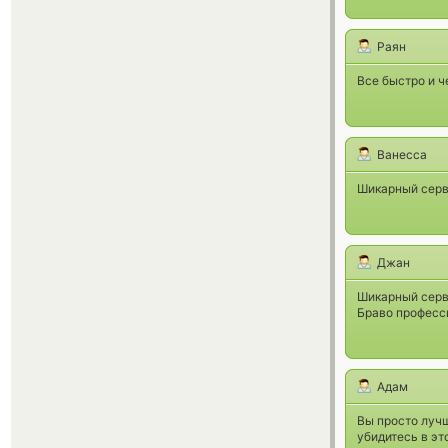
Раян
Все быстро и ч
Ванесса
Шикарный серв
Джан
Шикарный серви
Браво професс
Адам
Вы просто лучш
убидитесь в эт