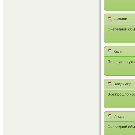
Филипп
Очередной обм
Коля
Пользуюсь уже
Владимир
Всё прошло нор
Игорь
Очередной обм