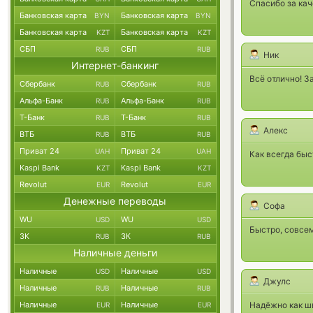
Спасибо за ка
Банковская карта
Банковская карта
BYN
BYN
Банковская карта
Банковская карта
KZT
KZT
СБП
СБП
RUB
RUB
Ник
Интернет-банкинг
Всё отлично! З
Сбербанк
Сбербанк
RUB
RUB
Альфа-Банк
Альфа-Банк
RUB
RUB
Т-Банк
Т-Банк
RUB
RUB
Алекс
ВТБ
ВТБ
RUB
RUB
Приват 24
Приват 24
UAH
UAH
Как всегда быс
Kaspi Bank
Kaspi Bank
KZT
KZT
Revolut
Revolut
EUR
EUR
Денежные переводы
Софа
WU
WU
USD
USD
Быстро, совсем
ЗК
ЗК
RUB
RUB
Наличные деньги
Наличные
Наличные
USD
USD
Джулс
Наличные
Наличные
RUB
RUB
Наличные
Наличные
Надёжно как ш
EUR
EUR