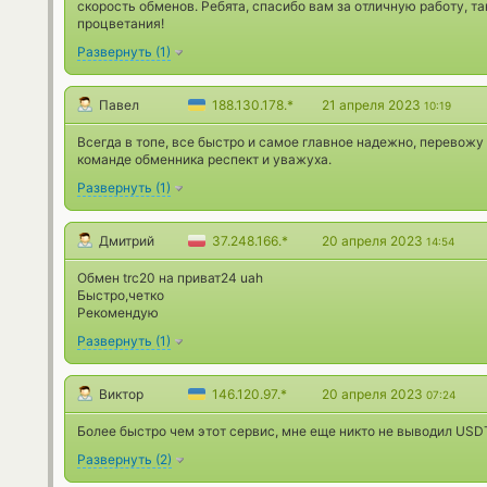
скорость обменов. Ребята, спасибо вам за отличную работу, та
процветания!
Развернуть
(
1
)
Павел
188.130.178.*
21 апреля 2023
10:19
Всегда в топе, все быстро и самое главное надежно, перевожу
команде обменника респект и уважуха.
Развернуть
(
1
)
Дмитрий
37.248.166.*
20 апреля 2023
14:54
Обмен trc20 на приват24 uah
Быстро,четко
Рекомендую
Развернуть
(
1
)
Виктор
146.120.97.*
20 апреля 2023
07:24
Более быстро чем этот сервис, мне еще никто не выводил USD
Развернуть
(
2
)