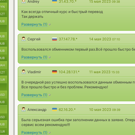
Andrey
31.43.70.*
15 мая 2023
09:38
BYN
Как всегда отличный курс и быстрый перевод
KZT
Так держать
RUB
Развернуть
(
1
)
RUB
Сергей
37.147.78.*
14 мая 2023
07:10
RUB
Воспользовался обменником первый раз.Всё прошло быстро б
RUB
Развернуть
(
1
)
RUB
UAH
Vladimir
104.28.131.*
11 мая 2023
15:33
KZT
EUR
В очередной раз успешно воспользовался данным обменным п
Все прошло быстро и без проблем. Рекомендую!
Развернуть
(
1
)
USD
RUB
Александр
62.16.20.*
10 мая 2023
09:39
USD
Была серьезная ошибка при заполнении данных в заявке. Опер
RUB
сервис всем рекомендую!!!
EUR
Развернуть
(
1
)