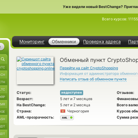
Уже видели новый BestChange? Пригла
Всего курсов:
1115
Мониторинг
Обменники
Проверка адреса
Пар
е
Обменный пункт CryptoShop
BTC
Перейти на сайт CryptoShopping
Информация от администратора обменног
BCH
Написать отзыв об обменном пункте
ETH
LTC
Статус:
Отзывов:
недоступен
XRP
Возраст:
5 лет и 7 месяцев
Финансовы
XMR
На BestChange:
5 лет и 2 месяца
Всего валю
Страна:
Черногория
Курсов обм
OGE
AML-прозрачность:
Сумма рез
AML
ASH
SDT
SDT