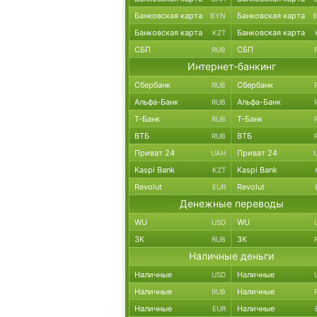
Банковская карта
Банковская карта
BYN
Банковская карта
Банковская карта
KZT
СБП
СБП
RUB
Интернет-банкинг
Сбербанк
Сбербанк
RUB
Альфа-Банк
Альфа-Банк
RUB
Т-Банк
Т-Банк
RUB
ВТБ
ВТБ
RUB
Приват 24
Приват 24
UAH
Kaspi Bank
Kaspi Bank
KZT
Revolut
Revolut
EUR
Денежные переводы
WU
WU
USD
ЗК
ЗК
RUB
Наличные деньги
Наличные
Наличные
USD
Наличные
Наличные
RUB
Наличные
Наличные
EUR