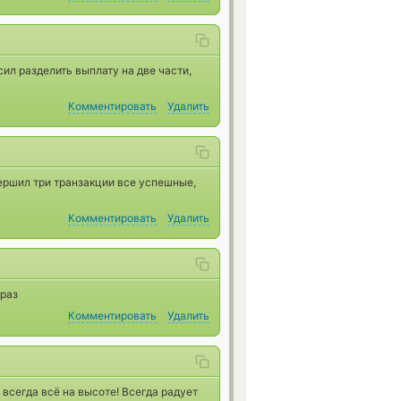
ил разделить выплату на две части,
Комментировать
Удалить
ершил три транзакции все успешные,
Комментировать
Удалить
 раз
Комментировать
Удалить
 всегда всё на высоте! Всегда радует