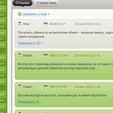
Отзывы
Статистика
SDT
SDT
Добавить отзыв
SDC
ZEC
Artur
46.96.153.*
22 мая 2023
10:28
TRX
Пытались обмануть не выполнив обмен - закрыли заявку, ждал 
BNB
через пождержку
SOL
Развернуть
(
2
)
RAM
Павел
188.130.178.*
22 мая 2023
11:16
MZ
RUB
Всегда все переводы вовремя ни каких задержек, за сегодня с
рекомендую данный обменник всегда хороший курс .
USD
USD
CNY
Павел
188.130.178.*
15 мая 2023
12:49
USD
Все как всегда на высоте, хороший курс и время обработки.
RUB
Развернуть
(
1
)
EUR
UAH