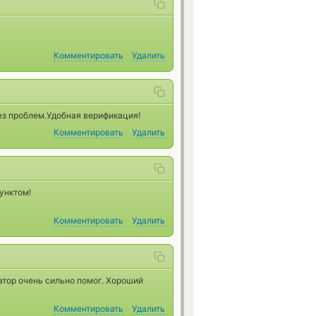
Комментировать
Удалить
ез проблем.Удобная верификация!
Комментировать
Удалить
унктом!
Комментировать
Удалить
атор очень сильно помог. Хороший
Комментировать
Удалить