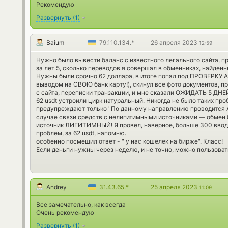
Рекомендую
Развернуть
(
1
)
Baium
79.110.134.*
26 апреля 2023
12:59
Нужно было вывести баланс с известного легального сайта, п
за лет 5, сколько переводов я совершал в обменниках, найденны
Нужны были срочно 62 доллара, в итоге попал под ПРОВЕРКУ A
выводом на СВОЮ банк карту!), скинул все фото документов, пр
с сайта, переписки транзакции, и мне сказали ОЖИДАТЬ 5 ДНЕЙ
62 usdt устроили цирк натуральный. Никогда не было таких про
предупреждают только "По данному направлению проводится 
случае связи средств с нелигитимными источниками — обмен б
источник ЛИГИТИМНЫЙ! Я провел, наверное, больше 300 вводо
проблем, за 62 usdt, напомню.
особенно посмешил ответ - " у нас кошелек на бирже". Класс!
Если деньги нужны через неделю, и не точно, можно пользоват
Andrey
31.43.65.*
25 апреля 2023
11:09
Все замечательно, как всегда
Очень рекомендую
Развернуть
(
1
)