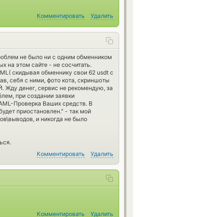
Комментировать
Удалить
роблем не было ни с одним обменником
х на этом сайте - не сосчитать.
ML( скидывая обменнику свои 62 usdt с
ав, себя с ними, фото кота, скриншоты
. Жду денег, сервис не рекомендую, за
блем, при создании заявки
AML-Проверка Ваших средств. В
удет приостановлен." - так мой
в\выводов, и никогда не было
ься.
Комментировать
Удалить
Комментировать
Удалить