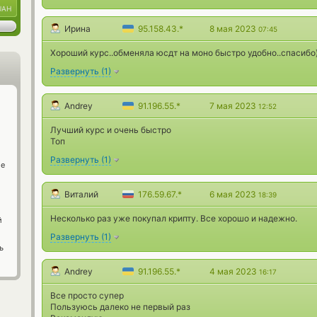
UAH
Ирина
95.158.43.*
8 мая 2023
07:45
Хороший курс..обменяла юсдт на моно быстро удобно..спасибо)
Развернуть
(
1
)
Andrey
91.196.55.*
7 мая 2023
12:52
Лучший курс и очень быстро
Топ
Развернуть
(
1
)
ge
Виталий
176.59.67.*
6 мая 2023
18:39
Несколько раз уже покупал крипту. Все хорошо и надежно.
й
Развернуть
(
1
)
ь
Andrey
91.196.55.*
4 мая 2023
16:17
Все просто супер
Пользуюсь далеко не первый раз