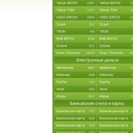
Tether BEP20
Tether BEP20
USDT
U
Tether TON
Tether TON
USDT
U
USDC ERC20
USDC ERC20
USDC
U
Zcash
Zcash
ZEC
TRON
TRON
TRX
BNB BEP20
BNB BEP20
BNB
Solana
Solana
SOL
Gram (Toncoin)
Gram (Toncoin)
GRAM
G
Электронные деньги
WebMoney
WebMoney
WMZ
W
ЮMoney
ЮMoney
RUB
PayPal
PayPal
USD
Volet
Volet
USD
Alipay
Alipay
CNY
Банковские счета и карты
Банковская карта
Банковская карта
USD
Банковская карта
Банковская карта
RUB
Банковская карта
Банковская карта
EUR
Банковская карта
Банковская карта
UAH