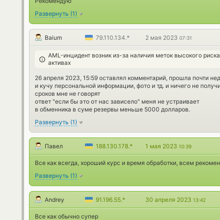
Рекомендую
Развернуть
(
1
)
Baium
79.110.134.*
2 мая 2023
07:31
AML-инцидент возник из-за наличия меток высокого риск
активах
26 апреля 2023, 15:59 оставлял комментарий, прошла почти не
и кучу персональной информации, фото и тд. и ничего не получ
сроков мне не говорят
ответ "если бы это от нас зависело" меня не устраивает
в обменника в суме резервы меньше 5000 долларов.
Развернуть
(
1
)
Павел
188.130.178.*
1 мая 2023
10:39
Все как всегда, хороший курс и время обработки, всем рекоме
Развернуть
(
1
)
Andrey
91.196.55.*
30 апреля 2023
13:42
Все как обычно супер