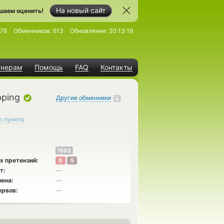
На новый сайт
шаем оценить!
576
Обменников:
613
Обновление:
20:13:19
тнерам
Помощь
FAQ
Контакты
ping
Другие обменники
о пункта
1502
х претензий:
0
5
т:
—
ена:
—
ервов:
—