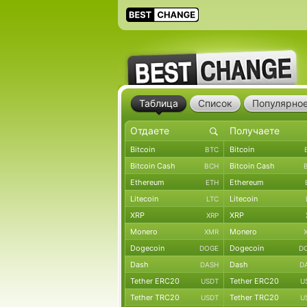
Таблица
Список
Популярно
Bitcoin
Bitcoin
BTC
Bitcoin Cash
Bitcoin Cash
BCH
Ethereum
Ethereum
ETH
Litecoin
Litecoin
LTC
XRP
XRP
XRP
Monero
Monero
XMR
Dogecoin
Dogecoin
DOGE
D
Dash
Dash
DASH
D
Tether ERC20
Tether ERC20
USDT
U
Tether TRC20
Tether TRC20
USDT
U