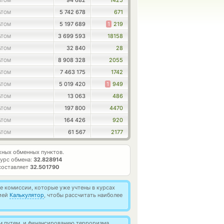
94 682
1425
ATOM
5 742 678
671
ATOM
5 197 689
1
219
ATOM
3 699 593
18158
ATOM
32 840
28
ATOM
8 908 328
2055
ATOM
7 463 175
1742
ATOM
5 019 420
1
949
ATOM
13 063
486
ATOM
197 800
4470
ATOM
164 426
920
ATOM
61 567
2177
ATOM
ных обменных пунктов.
урс обмена:
32.828914
составляет
32.501790
 комиссии, которые уже учтены в курсах
цией
Калькулятор
, чтобы рассчитать наиболее
м путем, и финансированию терроризма