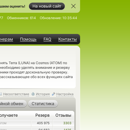
На новый сайт
шаем оценить!
77
Обменников:
614
Обновление:
10:35:44
тнерам
Помощь
FAQ
Контакты
нять Terra (LUNA) на Cosmos (ATOM) по
необходимо уделять внимание и резерву
ники проходят доскональную проверку.
 рассказывающее обо всех функциях сайта
Несоответствие
История
Настройка
йной обмен
Статистика
олучаете
Резерв
Отзывы
405 975
3303
ATOM