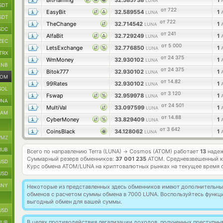
BitFlaming
32.585738
1
LUNA
SDT
от 722
EasyBit
32.589554
1
LUNA
SDT
от 722
TheChange
32.714542
1
LUNA
SDC
от 241
AlfaBit
32.729249
1
LUNA
ZEC
от 5 000
LetsExchange
32.776850
1
LUNA
TRX
от 24 375
WmMoney
32.930102
1
LUNA
BNB
от 24 375
Bitok777
32.930102
1
LUNA
TOM
от 14.82
99Rates
32.930102
1
LUNA
SOL
от 3 120
Fswap
32.959978
1
LUNA
UNA
от 24 501
MultiVal
33.097599
1
LUNA
RAM
от 14.88
CyberMoney
33.829409
1
LUNA
от 3 642
CoinsBlack
34.128062
1
LUNA
MZ
RUB
Всего по направлению Terra (LUNA)
Cosmos (ATOM) работает
13
надеж
→
Суммарный резерв обменников:
37 001 235
ATOM.
Средневзвешенный к
USD
Курс обмена
ATOM/LUNA
на криптовалютных рынках на текущее время 
USD
CNY
Некоторые из представленных здесь обменников имеют дополнительные
обменов с расчетом суммы обмена в 7000 LUNA. Воспользуйтесь функ
выгодный обмен для вашей суммы.
USD
В целях противодействия легализации доходов, полученных преступны
RUB