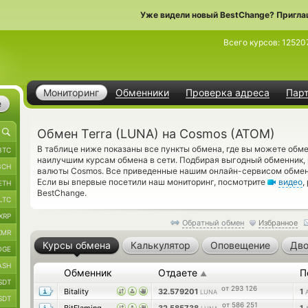
Уже видели новый BestChange? Пригла
Всего курсов:
12520
Мониторинг
Обменники
Проверка адреса
Пар
е
Обмен Terra (LUNA) на Cosmos (ATOM)
В таблице ниже показаны все пункты обмена, где вы можете обме
BTC
наилучшим курсам обмена в сети. Подбирая выгодный обменник, 
BCH
валюты Cosmos. Все приведенные нашим онлайн-сервисом обмен
Если вы впервые посетили наш мониторинг, посмотрите
видео
,
ETH
BestChange.
LTC
XRP
Обратный обмен
Избранное
XMR
Курсы обмена
Калькулятор
Оповещение
Дво
OGE
ASH
Обменник
Отдаете
П
▲
SDT
от 293 126
Bitality
32.579201
1
LUNA
SDT
от 586 251