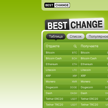
Таблица
Список
Популярно
Bitcoin
Bitcoin
BTC
Bitcoin Cash
Bitcoin Cash
BCH
Ethereum
Ethereum
ETH
Litecoin
Litecoin
LTC
XRP
XRP
XRP
Monero
Monero
XMR
Dogecoin
Dogecoin
DOGE
D
Dash
Dash
DASH
D
Tether ERC20
Tether ERC20
USDT
U
Tether TRC20
Tether TRC20
USDT
U