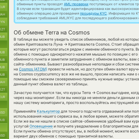
обменные пункты проводят
AML-проверки
поступающих от клиентов тр
EUR
В случае если транзакция будет идентифицирована как высокорискова
обменную операцию для проведения
процедуры KYC
. Информация по K
UAH
соблюдения требований AML/KYC для последующего разблокирования с
BYN
KZT
Об обмене Terra на Cosmos
RUB
В таблице вы можете увидеть список обменников, любой из которы
→
обмен Криптовалюта Луна
Криптовалюта Cosmos. Стоит обращат
которые могут располагаться рядом с именем обменного пункта. В
RUB
обмена с помощью однократного нажатия мышью по позиции с его 
обменного пункта и заметили затруднения с обменом валюты, вам с
RUB
сайта-обменника. Бывают разнообразные неполадки и сбои систем
RUB
на
Cosmos (ATOM)
провести нельзя, но доступен обмен валют вручн
на Cosmos cryptocurrency все же не вышло, просим написать нам о
RUB
помощью мы сможем своевременно принять нужные меры: установ
UAH
данный пункт обмена валют из таблицы.
KZT
→
Зачастую получается так, что курсы Terra
Cosmos выгоднее, когд
EUR
через наш мониторинг. Если вы никогда не меняли деньги данным с
нашу систему мониторинга, просто воспользуйтесь инструкцией из
Применяйте
Калькулятор
для точного подсчета отдаваемой или по
USD
использования нашего сервиса вы, в любое время, можете обратит
RUB
Если же вы не нашли в списке сайтов-обменников удобный вам кур
услугой
Оповещение
и получите уведомление о благоприятном для в
Если пункты обмена отсутствуют, вы, в любой момент, можете вос
USD
вариант двух обменов с помощью транзитной валюты.