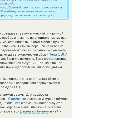
анзакций.
нная, обменный пункт может приостановить
YC необходима исключительно в целях
редств, отправленных в транзакции.
х совершает автоматический или ручной
ь особое внимание на специальные метки,
ы можете попасть на сайт любого пункта
названием. Если вы перешли на вебсайт
ледует обратиться к онлайн-консультанту
ы, когда автоматический обмен
Terra (LUNA)
ую. Если же поменять Terra cryptocurrency
 сложившейся ситуации. Только с вашей
им причину проблемы, либо же удалим
а вы попадаете на сайт пункта обмена
пособом и сегодня ваш первый визит в
 раздела FAQ.
лучаемой суммы. Для комфорта
ься к
Статистике
резервов и курсов обмена.
с, не спешите с обменом, воспользуйтесь
ас курсе на e-mail или же на Telegram.
пользоваться
Двойным обменом
и найти