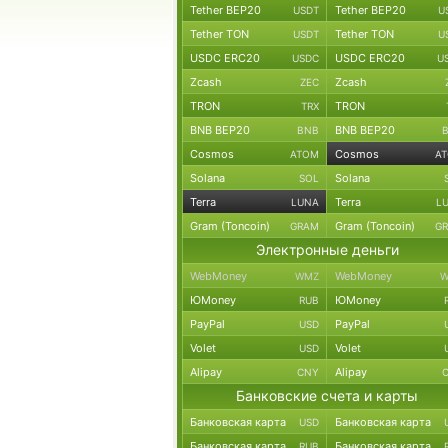
Tether BEP20
Tether BEP20
USDT
U
Tether TON
Tether TON
USDT
U
USDC ERC20
USDC ERC20
USDC
U
Zcash
Zcash
ZEC
TRON
TRON
TRX
BNB BEP20
BNB BEP20
BNB
Cosmos
Cosmos
ATOM
A
Solana
Solana
SOL
Terra
Terra
LUNA
L
Gram (Toncoin)
Gram (Toncoin)
GRAM
G
Электронные деньги
WebMoney
WebMoney
WMZ
W
ЮMoney
ЮMoney
RUB
PayPal
PayPal
USD
Volet
Volet
USD
Alipay
Alipay
CNY
Банковские счета и карты
Банковская карта
Банковская карта
USD
Банковская карта
Банковская карта
RUB