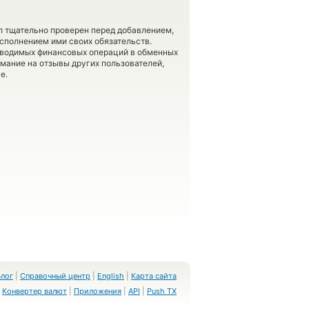
л тщательно проверен перед добавлением,
сполнением ими своих обязательств.
оводимых финансовых операций в обменных
имание на отзывы других пользователей,
е.
Блог
|
Справочный центр
|
English
|
Карта сайта
Конвертер валют
|
Приложения
|
API
|
Push TX