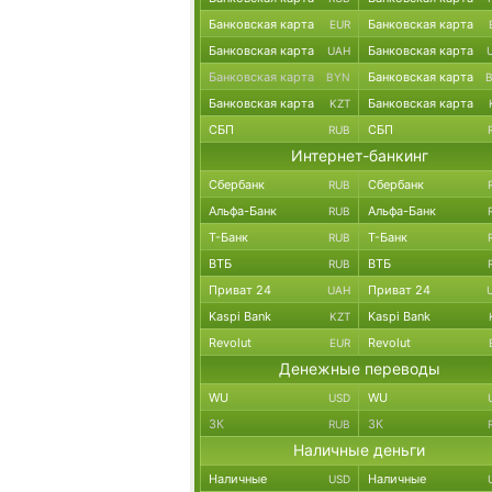
Банковская карта
Банковская карта
EUR
Банковская карта
Банковская карта
UAH
Банковская карта
Банковская карта
BYN
Банковская карта
Банковская карта
KZT
СБП
СБП
RUB
Интернет-банкинг
Сбербанк
Сбербанк
RUB
Альфа-Банк
Альфа-Банк
RUB
Т-Банк
Т-Банк
RUB
ВТБ
ВТБ
RUB
Приват 24
Приват 24
UAH
Kaspi Bank
Kaspi Bank
KZT
Revolut
Revolut
EUR
Денежные переводы
WU
WU
USD
ЗК
ЗК
RUB
Наличные деньги
Наличные
Наличные
USD