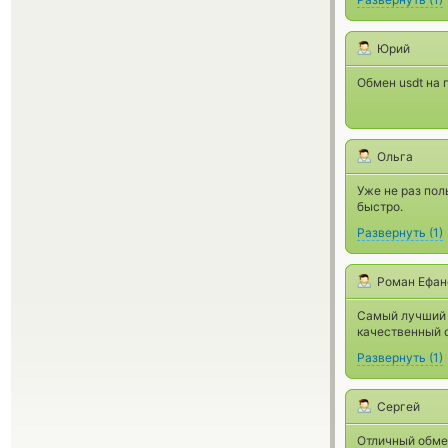
Юрий
Обмен usdt на 
Ольга
Уже не раз пол
быстро.
Развернуть
(
1
)
Роман Ефан
Самый лучший о
качественный 
Развернуть
(
1
)
Сергей
Отличный обме