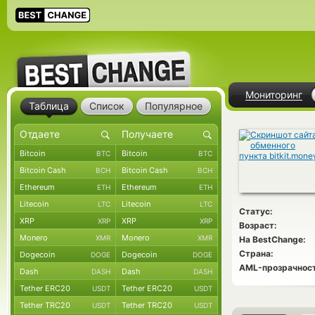
Мониторинг
Таблица
Список
Популярное
Bitcoin
Bitcoin
BTC
BTC
Bitcoin Cash
Bitcoin Cash
BCH
BCH
Ethereum
Ethereum
ETH
ETH
Litecoin
Litecoin
LTC
LTC
Статус:
XRP
XRP
XRP
XRP
Возраст:
Monero
Monero
XMR
XMR
На BestChange:
Страна:
Dogecoin
Dogecoin
DOGE
DOGE
AML-прозрачност
Dash
Dash
DASH
DASH
Tether ERC20
Tether ERC20
USDT
USDT
Tether TRC20
Tether TRC20
USDT
USDT