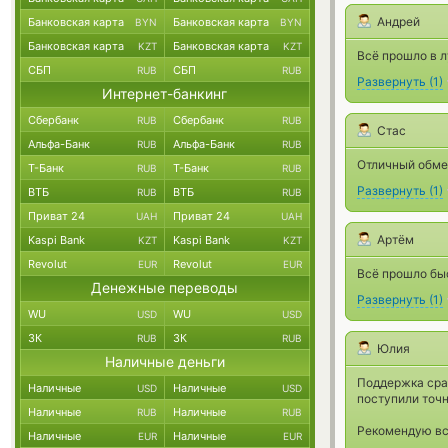
Андрей
Банковская карта
Банковская карта
BYN
BYN
Банковская карта
Банковская карта
KZT
KZT
Всё прошло в 
СБП
СБП
RUB
RUB
Развернуть
(
1
)
Интернет-банкинг
Сбербанк
Сбербанк
RUB
RUB
Стас
Альфа-Банк
Альфа-Банк
RUB
RUB
Отличный обме
Т-Банк
Т-Банк
RUB
RUB
Развернуть
(
1
)
ВТБ
ВТБ
RUB
RUB
Приват 24
Приват 24
UAH
UAH
Артём
Kaspi Bank
Kaspi Bank
KZT
KZT
Revolut
Revolut
EUR
EUR
Всё прошло быс
Денежные переводы
Развернуть
(
1
)
WU
WU
USD
USD
ЗК
ЗК
RUB
RUB
Юлия
Наличные деньги
Поддержка сраб
Наличные
Наличные
USD
USD
поступили точн
Наличные
Наличные
RUB
RUB
Рекомендую вс
Наличные
Наличные
EUR
EUR