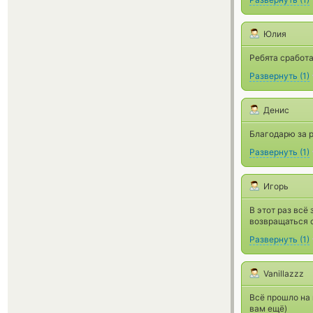
Юлия
Ребята сработа
Развернуть
(
1
)
Денис
Благодарю за р
Развернуть
(
1
)
Игорь
В этот раз всё
возвращаться 
Развернуть
(
1
)
Vanillazzz
Всё прошло на 
вам ещё)