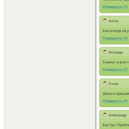
Развернуть
(
1
)
Антон
Как всегда на 
Развернуть
(
1
)
Ингрида
5 минут и всё 
Развернуть
(
1
)
Cveta
Деньги пришли,
Развернуть
(
1
)
Александр
Быстро. Пробле