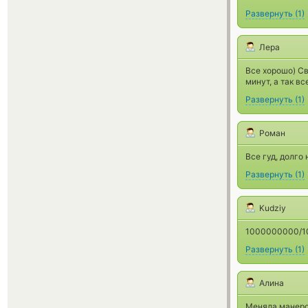
Развернуть
(
1
)
Лера
Все хорошо) Св
минут, а так вс
Развернуть
(
1
)
Роман
Все гуд, долго
Развернуть
(
1
)
Kudziy
1000000000/1
Развернуть
(
1
)
Алина
Меняла манеро 