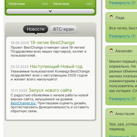
Развернуть
(
1
)
Наличные
Наличные
UAH
UAH
Лада
Все четко, быс
Новости
BTC-кран
Развернуть
(
1
)
19-летие BestChange
19.06.2026
Проект BestChange отмечает свое 19-летие!
Alexander
Поздравляем всех наших партнеров, коллег и
пользователей.
Менял первый р
Наступающий Новый год
нормально. Не 
25.12.2025
разных обменни
Уважаемые пользователи! Команда BestChange
поздравляет всех с наступающим 2026 годом
мелких платеже
и желает всего наилучшего!
комментариев н
пользователь и
Запуск нового сайта
12.11.2025
как лотерея. С
С радостью объявляем о начале работы новой
Развернуть
(
1
)
версии сайта, запущенной на домене
BestChange.biz
. Приглашаем оценить дизайн,
протестировать функциональность и оставить
обратную связь.
Анастасия
Ура, ура, усп
перевод.
Развернуть
(
1
)