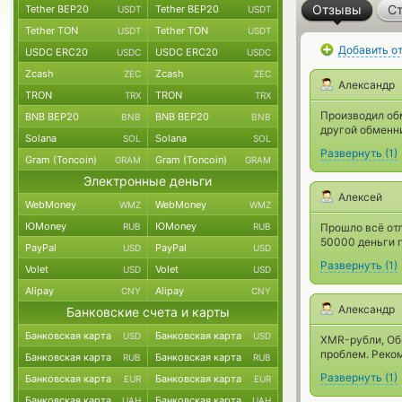
Отзывы
Ст
Tether BEP20
Tether BEP20
USDT
USDT
Tether TON
Tether TON
USDT
USDT
Добавить о
USDC ERC20
USDC ERC20
USDC
USDC
Zcash
Zcash
ZEC
ZEC
Александр
TRON
TRON
TRX
TRX
Производил обм
BNB BEP20
BNB BEP20
BNB
BNB
другой обменни
Solana
Solana
SOL
SOL
Развернуть
(
1
)
Gram (Toncoin)
Gram (Toncoin)
GRAM
GRAM
Электронные деньги
Алексей
WebMoney
WebMoney
WMZ
WMZ
ЮMoney
ЮMoney
RUB
RUB
Прошло всё отл
50000 деньги п
PayPal
PayPal
USD
USD
Развернуть
(
1
)
Volet
Volet
USD
USD
Alipay
Alipay
CNY
CNY
Александр
Банковские счета и карты
Банковская карта
Банковская карта
USD
USD
XMR-рубли, Обм
проблем. Реко
Банковская карта
Банковская карта
RUB
RUB
Развернуть
(
1
)
Банковская карта
Банковская карта
EUR
EUR
Банковская карта
Банковская карта
UAH
UAH