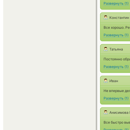
Развернуть
(
1
)
Koнстантин
Все хорошо. Р
Развернуть
(
1
)
Татьяна
Постоянно обра
Развернуть
(
1
)
Иван
Не впервые дел
Развернуть
(
1
)
Анисимова 
Все быстро выв
Развернуть
(
1
)