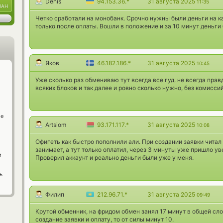
Denis
94.153.36.*
31 августа 2025
11:35
UAH
Четко сработали на монобанк. Срочно нужны были деньги на к
только после оплаты. Вошли в положение и за 10 минут деньги
Яков
46.182.186.*
31 августа 2025
10:45
Уже сколько раз обмениваю тут всегда все гуд. не всегда прав
всяких блоков и так далее и ровно сколько нужно, без комиссий
ge
Artsiom
93.171.117.*
31 августа 2025
10:08
Офигеть как быстро пополнили али. При создании заявки читал
занимает, а тут только оплатил, через 3 минуты уже пришло у
й
Проверил аккаунт и реально деньги были уже у меня.
ь
Филип
212.96.71.*
31 августа 2025
09:49
Крутой обменник, на фридом обмен занял 17 минут в общей сл
создание заявки и оплату, то от силы минут 10.