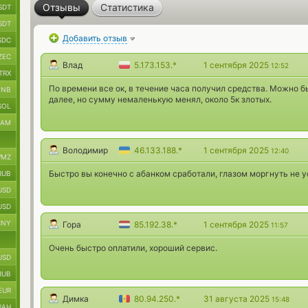
Отзывы
Статистика
SDT
SDT
Добавить отзыв
SDC
ZEC
Влад
5.173.153.*
1 сентября 2025
12:52
TRX
По времени все ок, в течение часа получил средства. Можно бы
BNB
далее, но сумму немаленькую менял, около 5к злотых.
SOL
RAM
Володимир
46.133.188.*
1 сентября 2025
12:40
MZ
Быстро вы конечно с абанком сработали, глазом моргнуть не у
RUB
USD
USD
CNY
Гора
85.192.38.*
1 сентября 2025
11:57
Очень быстро оплатили, хороший сервис.
USD
RUB
EUR
Димка
80.94.250.*
31 августа 2025
15:48
UAH