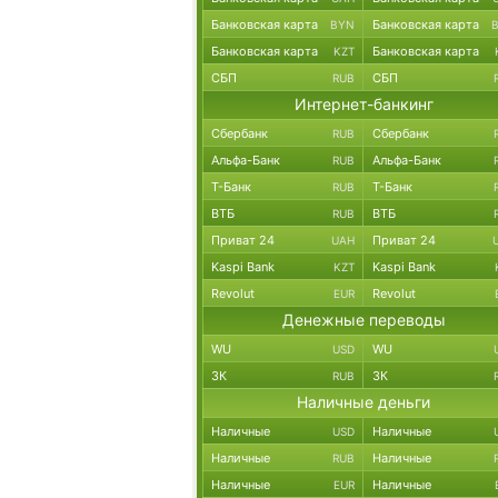
Банковская карта
Банковская карта
BYN
Банковская карта
Банковская карта
KZT
СБП
СБП
RUB
Интернет-банкинг
Сбербанк
Сбербанк
RUB
Альфа-Банк
Альфа-Банк
RUB
Т-Банк
Т-Банк
RUB
ВТБ
ВТБ
RUB
Приват 24
Приват 24
UAH
Kaspi Bank
Kaspi Bank
KZT
Revolut
Revolut
EUR
Денежные переводы
WU
WU
USD
ЗК
ЗК
RUB
Наличные деньги
Наличные
Наличные
USD
Наличные
Наличные
RUB
Наличные
Наличные
EUR