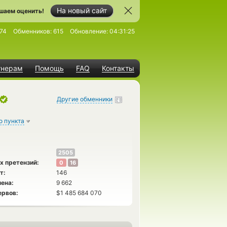
На новый сайт
шаем оценить!
74
Обменников:
615
Обновление:
04:31:25
тнерам
Помощь
FAQ
Контакты
Другие обменники
о пункта
2505
х претензий:
0
16
т:
146
ена:
9 662
ервов:
$1 485 684 070