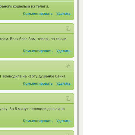
баного кошелька из телеги.
Комментировать
Удалить
лам. Всех благ Вам, теперь по таким
Комментировать
Удалить
Переводила на карту душанбе банка.
Комментировать
Удалить
упку. За 5 минут перевели деньги на
Комментировать
Удалить