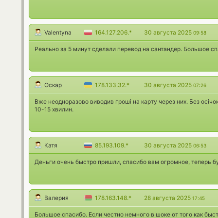
Valentyna
164.127.206.*
30 августа 2025
09:58
Реально за 5 минут сделали перевод на сантандер. Большое сп
Оскар
178.133.32.*
30 августа 2025
07:26
Вже неодноразово виводив гроші на карту через них. Без осічок
10-15 хвилин.
Катя
85.193.109.*
30 августа 2025
06:53
Деньги очень быстро пришли, спасибо вам огромное, теперь бу
Валерия
178.163.148.*
28 августа 2025
17:45
Большое спасибо. Если честно немного в шоке от того как быс