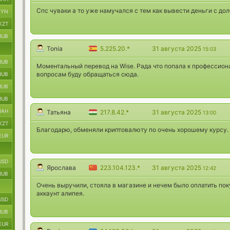
Спс чуваки а то уже намучался с тем как вывести деньги с дол
BYN
KZT
RUB
Tonia
5.225.20.*
31 августа 2025
15:03
RUB
Моментальный перевод на Wise. Рада что попала к профессиона
вопросам буду обращаться сюда.
RUB
RUB
RUB
UAH
Татьяна
217.8.42.*
31 августа 2025
13:00
KZT
Благодарю, обменяли криптовалюту по очень хорошему курсу. 
EUR
USD
Ярослава
223.104.123.*
31 августа 2025
12:42
RUB
Очень выручили, стояла в магазине и нечем было оплатить пок
аккаунт алипея.
USD
RUB
EUR