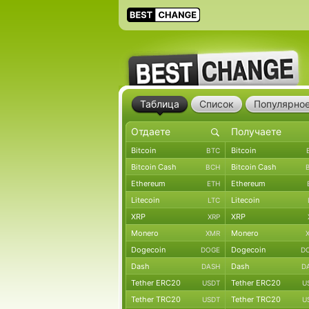
Таблица
Список
Популярно
Bitcoin
Bitcoin
BTC
Bitcoin Cash
Bitcoin Cash
BCH
Ethereum
Ethereum
ETH
Litecoin
Litecoin
LTC
XRP
XRP
XRP
Monero
Monero
XMR
Dogecoin
Dogecoin
DOGE
D
Dash
Dash
DASH
D
Tether ERC20
Tether ERC20
USDT
U
Tether TRC20
Tether TRC20
USDT
U