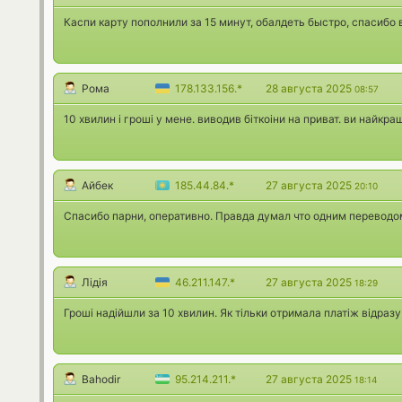
Каспи карту пополнили за 15 минут, обалдеть быстро, спасибо 
Рома
178.133.156.*
28 августа 2025
08:57
10 хвилин і гроші у мене. виводив біткоіни на приват. ви найкращ
Айбек
185.44.84.*
27 августа 2025
20:10
Спасибо парни, оперативно. Правда думал что одним переводом
Лiдiя
46.211.147.*
27 августа 2025
18:29
Гроші надійшли за 10 хвилин. Як тільки отримала платіж відразу
Bahodir
95.214.211.*
27 августа 2025
18:14