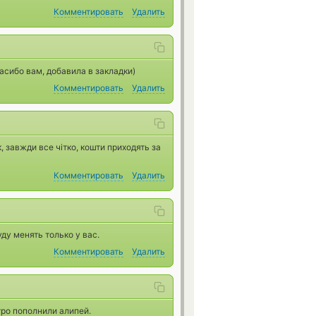
Комментировать
Удалить
асибо вам, добавила в закладки)
Комментировать
Удалить
, завжди все чітко, кошти приходять за
Комментировать
Удалить
ду менять только у вас.
Комментировать
Удалить
тро пополнили алипей.