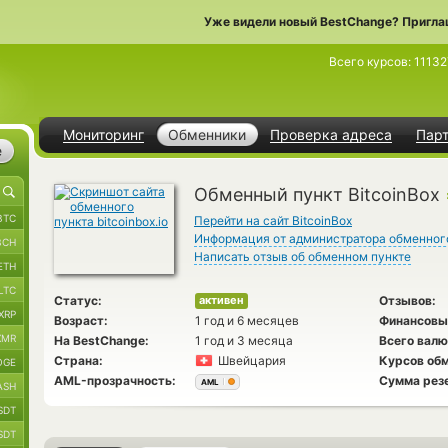
Уже видели новый BestChange? Пригла
Всего курсов:
11132
Мониторинг
Обменники
Проверка адреса
Пар
е
Обменный пункт BitcoinBox
BTC
Перейти на сайт BitcoinBox
Информация от администратора обменног
BCH
Написать отзыв об обменном пункте
ETH
LTC
Статус:
Отзывов:
активен
XRP
Возраст:
1 год и 6 месяцев
Финансовы
XMR
На BestChange:
1 год и 3 месяца
Всего валю
Страна:
Швейцария
Курсов обм
OGE
AML-прозрачность:
Сумма рез
AML
ASH
SDT
SDT