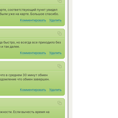
арте, соответствующий пункт увидел
 были уже на карте. Большое спасибо.
Комментировать
Удалить
да быстро, но всегда все приходило без
 и так далее.
Комментировать
Удалить
 что в среднем 30 минут обмен
ведомление что обмен завершен.
Комментировать
Удалить
ожности. Если вычесть время на