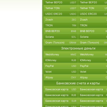
Tether BEP20
Tether BEP20
USDT
U
Tether TON
Tether TON
USDT
U
USDC ERC20
USDC ERC20
USDC
U
Zcash
Zcash
ZEC
TRON
TRON
TRX
BNB BEP20
BNB BEP20
BNB
Solana
Solana
SOL
Gram (Toncoin)
Gram (Toncoin)
GRAM
G
Электронные деньги
WebMoney
WebMoney
WMZ
W
ЮMoney
ЮMoney
RUB
PayPal
PayPal
USD
Volet
Volet
USD
Alipay
Alipay
CNY
Банковские счета и карты
Банковская карта
Банковская карта
USD
Банковская карта
Банковская карта
RUB
Банковская карта
Банковская карта
EUR
Банковская карта
Банковская карта
UAH