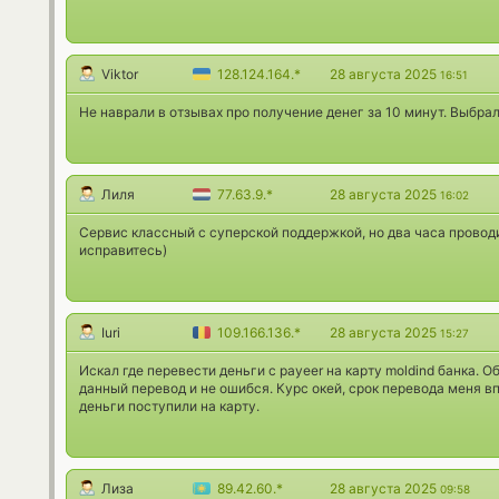
Viktor
128.124.164.*
28 августа 2025
16:51
Не наврали в отзывах про получение денег за 10 минут. Выбрал
Лиля
77.63.9.*
28 августа 2025
16:02
Сервис классный с суперской поддержкой, но два часа проводи
исправитесь)
Iuri
109.166.136.*
28 августа 2025
15:27
Искал где перевести деньги с payeer на карту moldind банка. 
данный перевод и не ошибся. Курс окей, срок перевода меня в
деньги поступили на карту.
Лиза
89.42.60.*
28 августа 2025
09:58