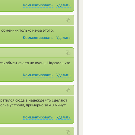
Комментировать
Удалить
 обменник только из-за этого.
Комментировать
Удалить
ть обмен как-то не очень. Надеюсь что
Комментировать
Удалить
Обратился сюда в надежде что сделают
полне устроил, примерно за 40 минут
Комментировать
Удалить