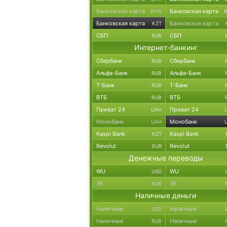
Банковская карта
Банковская карта
BYN
Банковская карта
Банковская карта
KZT
СБП
СБП
RUB
Интернет-банкинг
Сбербанк
Сбербанк
RUB
Альфа-Банк
Альфа-Банк
RUB
Т-Банк
Т-Банк
RUB
ВТБ
ВТБ
RUB
Приват 24
Приват 24
UAH
Монобанк
Монобанк
UAH
Kaspi Bank
Kaspi Bank
KZT
Revolut
Revolut
EUR
Денежные переводы
WU
WU
USD
ЗК
ЗК
RUB
Наличные деньги
Наличные
Наличные
USD
Наличные
Наличные
RUB