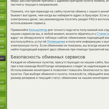
меры: рассмотрение причины с администратором пункта обмена, ил
листинга текущего направления.
BYN
Помните, что при переходе на сайты пунктов обмена с нашего мони
KZT
бывают выгоднее, чем когда вы набираете адрес в браузере. Если
RUB
электронных денег, мы рекомендуем посетить раздел FAQ и воспол
использования сервиса.
RUB
Применяйте
Калькулятор
для точного подсчета получаемой или от
нашим сервисом вы, в любой момент, можете обратиться к
Статист
RUB
вдруг не обнаружили в таблице сайтов-обменников подходящий вам
RUB
воспользуйтесь услугой
Оповещение
и получите информацию о выг
электронную почту. Если обменники не показаны, вы всегда может
RUB
найти подходящий вариант двух обменов при помощи транзитной в
UAH
Безопасность обменных сервисов
UAH
Каждый из обменных пунктов, присутствующих на нашем сайте, бы
KZT
при этом команда BestChange непрерывно следит за надлежащим и
Использование мониторинга позволяет повысить безопасность пр
EUR
пунктах. При выборе обменного пункта, пожалуйста, обращайте вн
размер резервов и текущий статус обменника на нашем мониторинг
USD
RUB
USD
RUB