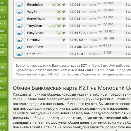
SDT
от 100 000
BitcoinBox
12.0611
1
KZT Карта
U
SDT
от 100 000
WayBit
12.0611
1
KZT Карта
U
SDC
от 100 000
ВсемОбмен
12.0611
1
KZT Карта
U
ZEC
от 100 000
TroyChange
12.0611
1
KZT Карта
U
TRX
от 192 620
EasyGlobal
12.5652
1
KZT Карта
U
BNB
от 194 096
Сатоши
12.6049
1
KZT Карта
U
SOL
от 6 655
FinBitFlow
13.3100
1
KZT Карта
U
RAM
от 6 685
GrumBot
13.3700
1
KZT Карта
U
Всего по направлению Банковская карта KZT
Монобанк UAH работае
→
MZ
Суммарный резерв обменников:
2 372 933 760
UAH Монобанк.
Среднев
RUB
Официальный курс
UAH/KZT
от Нацбанка Украины на текущее время со
USD
Обмен Банковская карта KZT на Monobank 
USD
Каждый из пунктов обмена, который указан в таблице, предоставля
CNY
→
тенге
Моно банк в автоматическом или ручном режиме. Стоит об
находятся рядом с названием обменного пункта. Вы можете попаст
при помощи единичного клика мышью по позиции с его названием. 
USD
заметили затруднения с обменом валют, вам следует обратиться 
RUB
различные сбои и неполадки в системе, когда автоматический обм
совершить нельзя, но доступен обмен денег вручную. Если же выб
EUR
поменять Credit Card KZT на Mono bank, пожалуйста, оповестите 
UAH