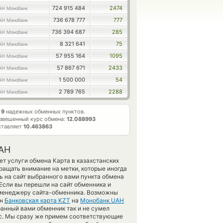
724 915 484
2474
AH Монобанк
736 678 777
777
AH Монобанк
736 394 687
285
AH Монобанк
8 321 641
75
AH Монобанк
57 955 164
1095
AH Монобанк
57 867 671
2433
AH Монобанк
1 500 000
54
AH Монобанк
2 789 765
2288
AH Монобанк
т
9
надежных обменных пунктов.
звешенный курс обмена:
12.088993
ставляет
10.463863
UAH
ет услуги обмена Карта в казахстанских
ращать внимание на метки, которые иногда
ь на сайт выбранного вами пункта обмена
Если вы перешли на сайт обменника и
к менеджеру сайта-обменника. Возможны
ен
Банковская карта KZT
на
Монобанк UAH
ранный вами обменник так и не сумел
нас. Мы сразу же примем соответствующие