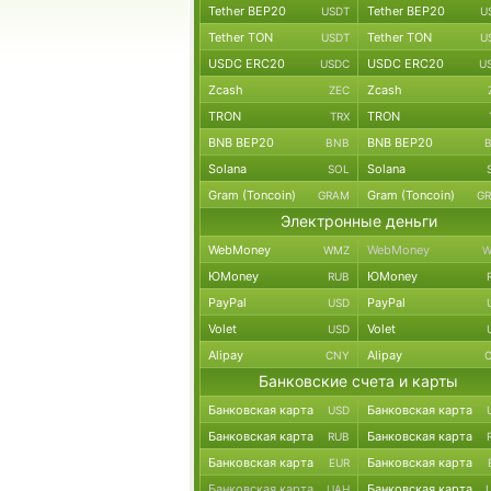
Tether BEP20
Tether BEP20
USDT
U
Tether TON
Tether TON
USDT
U
USDC ERC20
USDC ERC20
USDC
U
Zcash
Zcash
ZEC
TRON
TRON
TRX
BNB BEP20
BNB BEP20
BNB
Solana
Solana
SOL
Gram (Toncoin)
Gram (Toncoin)
GRAM
G
Электронные деньги
WebMoney
WebMoney
WMZ
W
ЮMoney
ЮMoney
RUB
PayPal
PayPal
USD
Volet
Volet
USD
Alipay
Alipay
CNY
Банковские счета и карты
Банковская карта
Банковская карта
USD
Банковская карта
Банковская карта
RUB
Банковская карта
Банковская карта
EUR
Банковская карта
Банковская карта
UAH