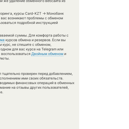
и же удаление обменного вебсайта из
→
торинга, курсы Card-KZT
Монобанк
 у вас возникают проблемы с обменом
ьзоваться подробной инструкцией
даваемой суммы. Для комфорта работы с
ике
курсов обмена и резервов. Если вы
 курс, не спешите с обменом,
одном для вас курсе на Telegram или
е воспользоваться
Двойным обменом
и
алюты.
л тщательно проверен перед добавлением,
сполнением ими своих обязательств.
оводимых финансовых операций в обменных
имание на отзывы других пользователей,
е.