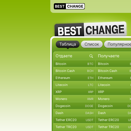
Таблица
Список
Популярно
Bitcoin
Bitcoin
BTC
Bitcoin Cash
Bitcoin Cash
BCH
Ethereum
Ethereum
ETH
Litecoin
Litecoin
LTC
XRP
XRP
XRP
Monero
Monero
XMR
Dogecoin
Dogecoin
DOGE
D
Dash
Dash
DASH
D
Tether ERC20
Tether ERC20
USDT
U
Tether TRC20
Tether TRC20
USDT
U