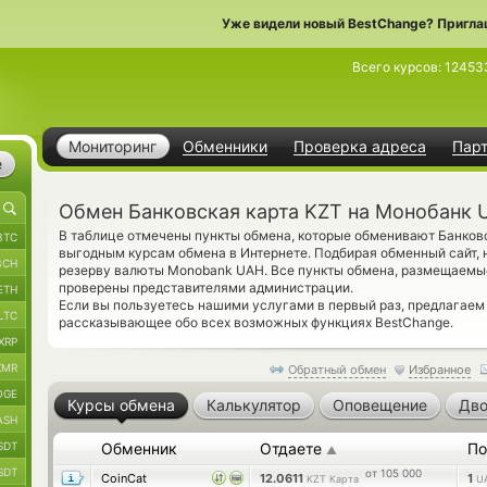
Уже видели новый BestChange? Пригла
Всего курсов:
12453
Мониторинг
Обменники
Проверка адреса
Пар
е
Обмен Банковская карта KZT на Монобанк 
В таблице отмечены пункты обмена, которые обменивают Банков
BTC
выгодным курсам обмена в Интернете. Подбирая обменный сайт, 
BCH
резерву валюты Monobank UAH. Все пункты обмена, размещаемые
проверены представителями администрации.
ETH
Если вы пользуетесь нашими услугами в первый раз, предлагае
LTC
рассказывающее обо всех возможных функциях BestChange.
XRP
XMR
Обратный обмен
Избранное
OGE
Курсы обмена
Калькулятор
Оповещение
Дво
ASH
SDT
Обменник
Отдаете
По
▲
SDT
от 105 000
CoinCat
12.0611
1
KZT Карта
U