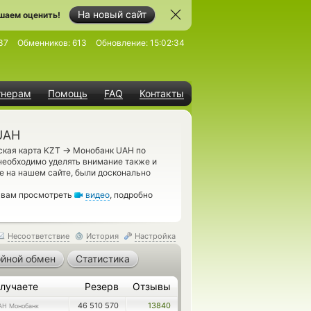
На новый сайт
шаем оценить!
37
Обменников:
613
Обновление:
15:02:34
тнерам
Помощь
FAQ
Контакты
UAH
→
ская карта KZT
Монобанк UAH по
необходимо уделять внимание также и
 на нашем сайте, были досконально
м вам просмотреть
видео
, подробно
Несоответствие
История
Настройка
йной обмен
Статистика
лучаете
Резерв
Отзывы
46 510 570
13840
AH Монобанк