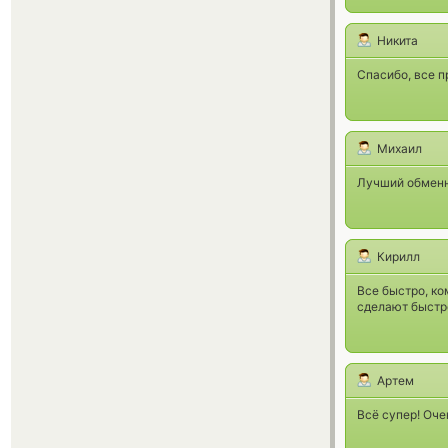
Никита
Спасибо, все п
Михаил
Лучший обменн
Кирилл
Все быстро, к
сделают быстро
Артем
Всё супер! Оче