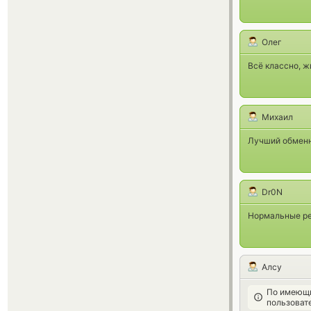
Олег
Всё классно, ж
Михаил
Лучший обменн
Dr0N
Нормальные реб
Алсу
По имеющи
пользоват