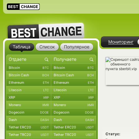
Мониторинг
Таблица
Список
Популярное
Bitcoin
Bitcoin
BTC
BTC
Bitcoin Cash
Bitcoin Cash
BCH
BCH
Ethereum
Ethereum
ETH
ETH
Litecoin
Litecoin
LTC
LTC
XRP
XRP
XRP
XRP
Monero
Monero
XMR
XMR
Dogecoin
Dogecoin
DOGE
DOGE
Dash
Dash
DASH
DASH
Tether ERC20
Tether ERC20
USDT
USDT
Статус:
Tether TRC20
Tether TRC20
USDT
USDT