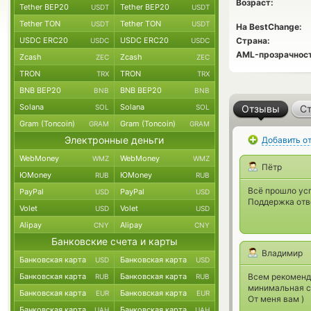
Возраст:
Tether BEP20
Tether BEP20
USDT
USDT
Tether TON
Tether TON
USDT
USDT
На BestChange:
USDC ERC20
USDC ERC20
Страна:
USDC
USDC
AML-прозрачност
Zcash
Zcash
ZEC
ZEC
TRON
TRON
TRX
TRX
BNB BEP20
BNB BEP20
BNB
BNB
Solana
Solana
SOL
SOL
Отзывы
Ст
Gram (Toncoin)
Gram (Toncoin)
GRAM
GRAM
Электронные деньги
Добавить о
WebMoney
WebMoney
WMZ
WMZ
Пётр
ЮMoney
ЮMoney
RUB
RUB
Всё прошло ус
PayPal
PayPal
USD
USD
Поддержка отв
Volet
Volet
USD
USD
Alipay
Alipay
CNY
CNY
Банковские счета и карты
Владимир
Банковская карта
Банковская карта
USD
USD
Банковская карта
Банковская карта
Всем рекоменд
RUB
RUB
минимальная с
Банковская карта
Банковская карта
EUR
EUR
От меня вам )
Банковская карта
Банковская карта
UAH
UAH