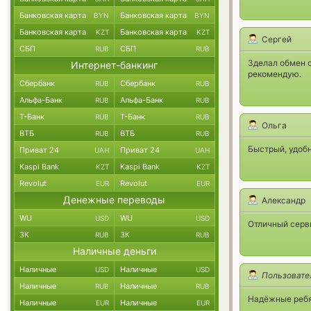
Банковская карта
Банковская карта
BYN
BYN
Банковская карта
Банковская карта
KZT
KZT
Сергей
СБП
СБП
RUB
RUB
Зделал обмен с
Интернет-банкинг
рекомендую.
Сбербанк
Сбербанк
RUB
RUB
Альфа-Банк
Альфа-Банк
RUB
RUB
Т-Банк
Т-Банк
RUB
RUB
Ольга
ВТБ
ВТБ
RUB
RUB
Быстрый, удобн
Приват 24
Приват 24
UAH
UAH
Kaspi Bank
Kaspi Bank
KZT
KZT
Revolut
Revolut
EUR
EUR
Денежные переводы
Александр
WU
WU
USD
USD
Отличный серв
ЗК
ЗК
RUB
RUB
Наличные деньги
Наличные
Наличные
USD
USD
Пользовате
Наличные
Наличные
RUB
RUB
Надёжные ребя
Наличные
Наличные
EUR
EUR