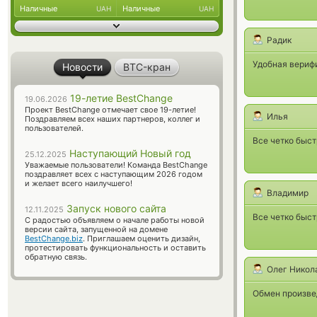
Наличные
Наличные
UAH
UAH
Радик
Удобная вериф
Новости
BTC-кран
19-летие BestChange
19.06.2026
Проект BestChange отмечает свое 19-летие!
Илья
Поздравляем всех наших партнеров, коллег и
пользователей.
Все четко быс
Наступающий Новый год
25.12.2025
Уважаемые пользователи! Команда BestChange
поздравляет всех с наступающим 2026 годом
и желает всего наилучшего!
Владимир
Запуск нового сайта
12.11.2025
Все четко быст
С радостью объявляем о начале работы новой
версии сайта, запущенной на домене
BestChange.biz
. Приглашаем оценить дизайн,
протестировать функциональность и оставить
обратную связь.
Олег Никол
Обмен произвед