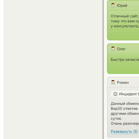
Юрий
Отличный сайт,
тому что вам н
у консультанта
Олег
Быстро зачисли
Роман
Инцидент 
Данный обменн
Bep20 ответив 
другими обменн
суток.
Очень разочер
Развернуть
(
5
)