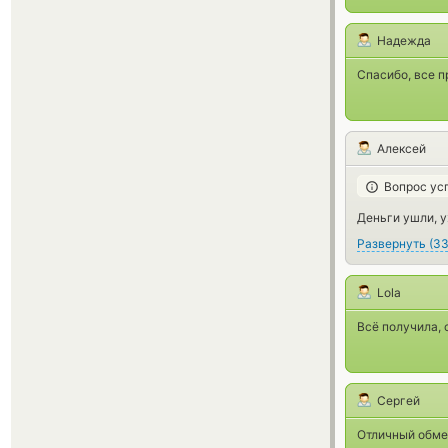
Надежда
Спасибо, все п
Алексей
Вопрос ус
Деньги ушли, у
Развернуть
(
3
Lola
Всё получила, 
Сергей
Отличный обмен