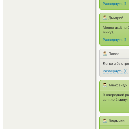
Развернуть
(
1
)
Дмитрий
Менял usdt на 
минут.
Развернуть
(
1
)
Павел
Легко и быстро
Развернуть
(
1
)
Александр
В очередной ра
заняло 2 минут
Людмила