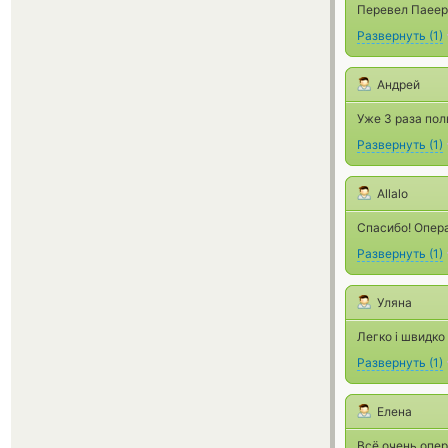
Перевел Паеер 
Развернуть
(
1
)
Андрей
Уже 3 раза пол
Развернуть
(
1
)
Allalo
Спасибо! Опера
Развернуть
(
1
)
Уляна
Легко і швидко
Развернуть
(
1
)
Елена
Всё очень опер