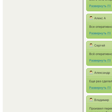
Развернуть
(
1
)
Алекс А
Все оперативно
Развернуть
(
1
)
Сергей
Всё оперативно
Развернуть
(
1
)
Александр
Еще раз сделал
Развернуть
(
1
)
Владимир
Произвел перев