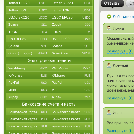
Отзывы
Ст
Tether BEP20
Tether BEP20
USDT
USDT
Tether TON
Tether TON
USDT
USDT
Добавить о
USDC ERC20
USDC ERC20
USDC
USDC
Zcash
Zcash
ZEC
ZEC
Ирина
TRON
TRON
TRX
TRX
Моментальный 
BNB BEP20
BNB BEP20
BNB
BNB
обменником нес
Solana
Solana
SOL
SOL
Развернуть
(
1
)
Gram (Toncoin)
Gram (Toncoin)
GRAM
GRAM
Электронные деньги
Дмитрий
WebMoney
WebMoney
WMZ
WMZ
ЮMoney
ЮMoney
RUB
RUB
Лучшая тех под
почтовый серви
PayPal
PayPal
USD
USD
моментально во
Volet
Volet
USD
USD
Всем рекоменд
Alipay
Alipay
CNY
CNY
Развернуть
(
1
)
Банковские счета и карты
Банковская карта
Банковская карта
USD
USD
Иван
Банковская карта
Банковская карта
RUB
RUB
Все пришло, се
Банковская карта
Банковская карта
EUR
EUR
Развернуть
(
1
)
Банковская карта
Банковская карта
UAH
UAH