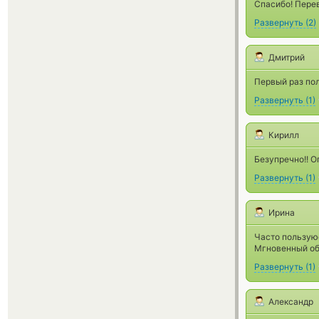
Спасибо! Перев
Развернуть
(
2
)
Дмитрий
Первый раз пол
Развернуть
(
1
)
Кирилл
Безупречно!! О
Развернуть
(
1
)
Ирина
Часто пользуюс
Мгновенный об
Развернуть
(
1
)
Александр