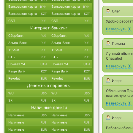
Банковская карта
Банковская карта
BYN
BYN
Олег
Банковская карта
Банковская карта
KZT
KZT
СБП
СБП
RUB
RUB
Удобно работат
Интернет-банкинг
Развернуть
(
1
)
Сбербанк
Сбербанк
RUB
RUB
Альфа-Банк
Альфа-Банк
RUB
RUB
Полина
Т-Банк
Т-Банк
RUB
RUB
Лучший обменни
ВТБ
ВТБ
RUB
RUB
Спасибо!
Приват 24
Приват 24
UAH
UAH
Развернуть
(
1
)
Kaspi Bank
Kaspi Bank
KZT
KZT
Revolut
Revolut
EUR
EUR
Игорь
Денежные переводы
Обменивал При
WU
WU
USD
USD
платежную карт
ЗК
ЗК
RUB
RUB
Развернуть
(
1
)
Наличные деньги
Наличные
Наличные
USD
USD
Игорь
Наличные
Наличные
RUB
RUB
Работой обмен
Наличные
Наличные
EUR
EUR