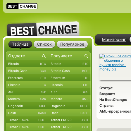
Мониторинг
Таблица
Список
Популярное
Bitcoin
Bitcoin
BTC
BTC
Bitcoin Cash
Bitcoin Cash
BCH
BCH
Ethereum
Ethereum
ETH
ETH
Litecoin
Litecoin
LTC
LTC
Статус:
XRP
XRP
XRP
XRP
Возраст:
Monero
Monero
XMR
XMR
На BestChange:
Страна:
Dogecoin
Dogecoin
DOGE
DOGE
AML-прозрачност
Dash
Dash
DASH
DASH
Tether ERC20
Tether ERC20
USDT
USDT
Tether TRC20
Tether TRC20
USDT
USDT