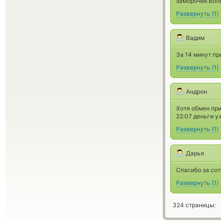
заморочек.Бол
Развернуть
(
1
)
Вадим
За 14 минут пр
Развернуть
(
1
)
Андрон
Хотя обмен при
22:07 деньги у
Развернуть
(
1
)
Дарья
Спасибо за со
Развернуть
(
1
)
324 страницы: