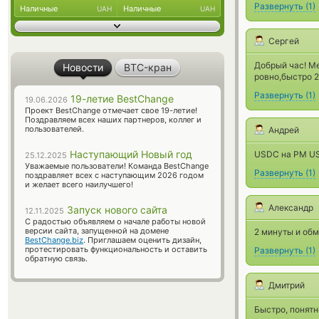
Развернуть
(
1
)
Наличные
Наличные
UAH
UAH
Сергей
Добрый час! М
Новости
BTC-кран
ровно,быстро 
Развернуть
(
1
)
19-летие BestChange
19.06.2026
Проект BestChange отмечает свое 19-летие!
Поздравляем всех наших партнеров, коллег и
пользователей.
Андрей
Наступающий Новый год
USDC на PM US
25.12.2025
Уважаемые пользователи! Команда BestChange
Развернуть
(
1
)
поздравляет всех с наступающим 2026 годом
и желает всего наилучшего!
Александр
Запуск нового сайта
12.11.2025
С радостью объявляем о начале работы новой
версии сайта, запущенной на домене
2 минуты и об
BestChange.biz
. Приглашаем оценить дизайн,
протестировать функциональность и оставить
Развернуть
(
1
)
обратную связь.
Дмитрий
Быстро, понятн