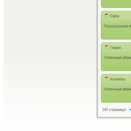
Daha
Пууууууушка в
Павел
Отличный обме
Ksonatos
Отличный обме
261 страница: