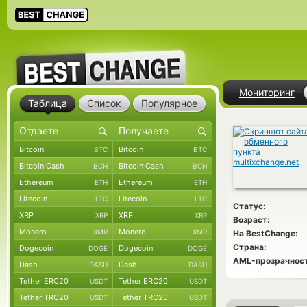
Мониторинг
Таблица
Список
Популярное
Bitcoin
Bitcoin
BTC
BTC
Bitcoin Cash
Bitcoin Cash
BCH
BCH
Ethereum
Ethereum
ETH
ETH
Litecoin
Litecoin
LTC
LTC
Статус:
XRP
XRP
XRP
XRP
Возраст:
Monero
Monero
XMR
XMR
На BestChange:
Страна:
Dogecoin
Dogecoin
DOGE
DOGE
AML-прозрачност
Dash
Dash
DASH
DASH
Tether ERC20
Tether ERC20
USDT
USDT
Tether TRC20
Tether TRC20
USDT
USDT