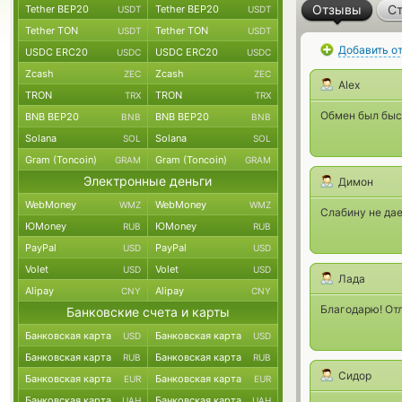
Отзывы
Ст
Tether BEP20
Tether BEP20
USDT
USDT
Tether TON
Tether TON
USDT
USDT
Добавить о
USDC ERC20
USDC ERC20
USDC
USDC
Zcash
Zcash
ZEC
ZEC
Alex
TRON
TRON
TRX
TRX
Обмен был бы
BNB BEP20
BNB BEP20
BNB
BNB
Solana
Solana
SOL
SOL
Gram (Toncoin)
Gram (Toncoin)
GRAM
GRAM
Электронные деньги
Димон
WebMoney
WebMoney
WMZ
WMZ
Слабину не дае
ЮMoney
ЮMoney
RUB
RUB
PayPal
PayPal
USD
USD
Volet
Volet
USD
USD
Лада
Alipay
Alipay
CNY
CNY
Благодарю! От
Банковские счета и карты
Банковская карта
Банковская карта
USD
USD
Банковская карта
Банковская карта
RUB
RUB
Сидор
Банковская карта
Банковская карта
EUR
EUR
Банковская карта
Банковская карта
UAH
UAH