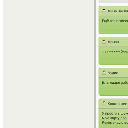
Дима Васил
Ещё раз плюсс
Димон
++++++++ Жир
Чудик
Благодаря раб
Константин
Я просто в шок
мою карту прош
Рекомендую всем