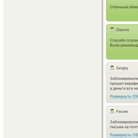
Отличный обме
Giannis
Спасибо огромн
Всем рекоменд
Sergey
Заблокировали
прошел верифик
а деньги все н
Развернуть
(
29
Расим
Заблокировали
письма на почт
Развернуть
(
18