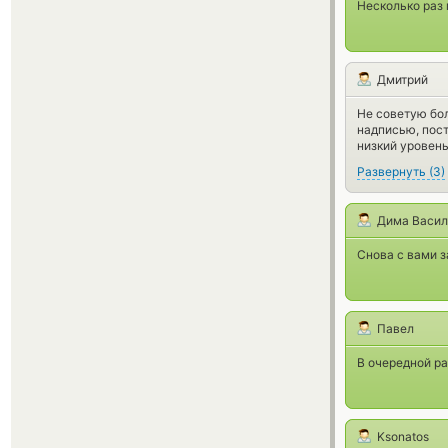
Несколько раз 
Дмитрий
Не советую бол
надписью, пост
низкий уровень
Развернуть
(
3
)
Дима Васил
Снова с вами з
Павел
В очередной ра
Ksonatos