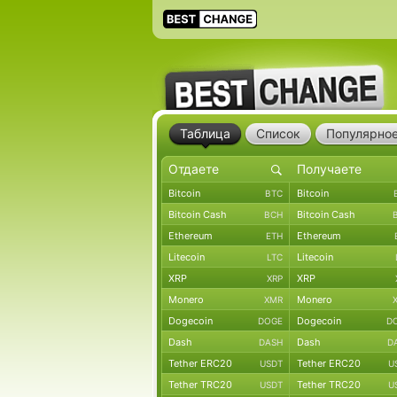
Таблица
Список
Популярно
Bitcoin
Bitcoin
BTC
Bitcoin Cash
Bitcoin Cash
BCH
Ethereum
Ethereum
ETH
Litecoin
Litecoin
LTC
XRP
XRP
XRP
Monero
Monero
XMR
Dogecoin
Dogecoin
DOGE
D
Dash
Dash
DASH
D
Tether ERC20
Tether ERC20
USDT
U
Tether TRC20
Tether TRC20
USDT
U