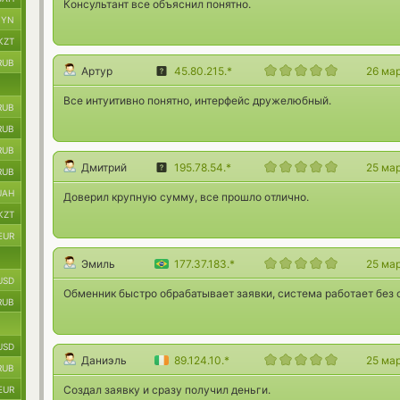
Консультант все объяснил понятно.
BYN
KZT
RUB
Артур
45.80.215.*
26 ма
Все интуитивно понятно, интерфейс дружелюбный.
RUB
RUB
RUB
Дмитрий
195.78.54.*
25 ма
RUB
UAH
Доверил крупную сумму, все прошло отлично.
KZT
EUR
Эмиль
177.37.183.*
25 ма
USD
Обменник быстро обрабатывает заявки, система работает без 
RUB
USD
Даниэль
89.124.10.*
25 ма
RUB
Создал заявку и сразу получил деньги.
EUR