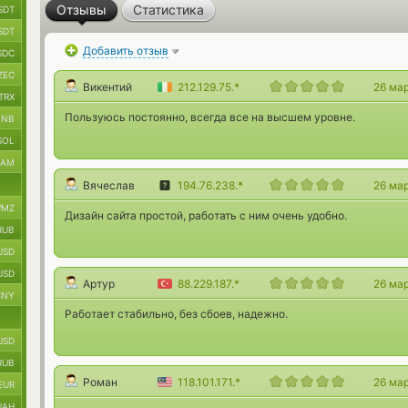
Отзывы
Статистика
SDT
SDT
Добавить отзыв
SDC
ZEC
Викентий
212.129.75.*
26 ма
TRX
Пользуюсь постоянно, всегда все на высшем уровне.
BNB
SOL
RAM
Вячеслав
194.76.238.*
26 ма
MZ
Дизайн сайта простой, работать с ним очень удобно.
RUB
USD
USD
Артур
88.229.187.*
26 ма
CNY
Работает стабильно, без сбоев, надежно.
USD
RUB
Роман
118.101.171.*
26 ма
EUR
UAH