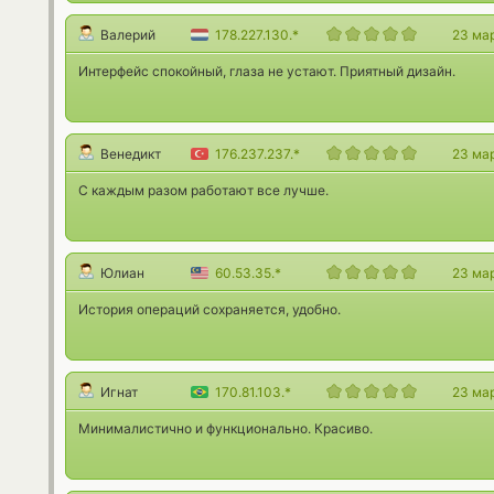
Валерий
178.227.130.*
23 ма
Интерфейс спокойный, глаза не устают. Приятный дизайн.
Венедикт
176.237.237.*
23 ма
С каждым разом работают все лучше.
Юлиан
60.53.35.*
23 ма
История операций сохраняется, удобно.
Игнат
170.81.103.*
23 ма
Минималистично и функционально. Красиво.