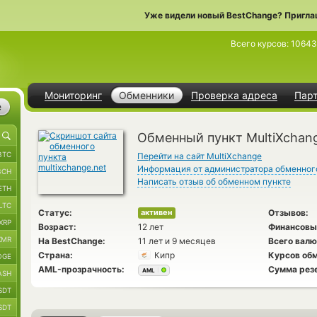
Уже видели новый BestChange? Пригла
Всего курсов:
10643
Мониторинг
Обменники
Проверка адреса
Пар
е
Обменный пункт MultiXchan
BTC
Перейти на сайт MultiXchange
Информация от администратора обменног
BCH
Написать отзыв об обменном пункте
ETH
LTC
Статус:
Отзывов:
активен
XRP
Возраст:
12 лет
Финансовы
XMR
На BestChange:
11 лет и 9 месяцев
Всего валю
Страна:
Кипр
Курсов обм
OGE
AML-прозрачность:
Сумма рез
AML
ASH
SDT
SDT