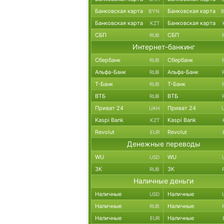
Банковская карта
Банковская карта
BYN
Банковская карта
Банковская карта
KZT
СБП
СБП
RUB
Интернет-банкинг
Сбербанк
Сбербанк
RUB
Альфа-Банк
Альфа-Банк
RUB
Т-Банк
Т-Банк
RUB
ВТБ
ВТБ
RUB
Приват 24
Приват 24
UAH
Kaspi Bank
Kaspi Bank
KZT
Revolut
Revolut
EUR
Денежные переводы
WU
WU
USD
ЗК
ЗК
RUB
Наличные деньги
Наличные
Наличные
USD
Наличные
Наличные
RUB
Наличные
Наличные
EUR