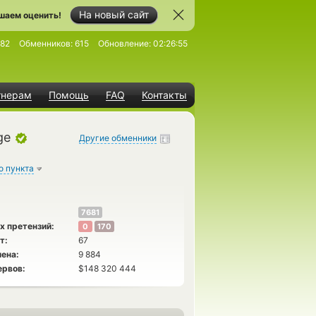
На новый сайт
шаем оценить!
82
Обменников:
615
Обновление:
02:26:55
тнерам
Помощь
FAQ
Контакты
ge
Другие обменники
о пункта
7681
х претензий:
0
170
т:
67
ена:
9 884
ервов:
$148 320 444