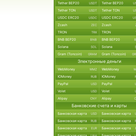
Tether BEP20
Tether BEP20
USDT
U
Tether TON
Tether TON
USDT
U
USDC ERC20
USDC ERC20
USDC
U
Zcash
Zcash
ZEC
TRON
TRON
TRX
BNB BEP20
BNB BEP20
BNB
Solana
Solana
SOL
Gram (Toncoin)
Gram (Toncoin)
GRAM
G
Электронные деньги
WebMoney
WebMoney
WMZ
W
ЮMoney
ЮMoney
RUB
PayPal
PayPal
USD
Volet
Volet
USD
Alipay
Alipay
CNY
Банковские счета и карты
Банковская карта
Банковская карта
USD
Банковская карта
Банковская карта
RUB
Банковская карта
Банковская карта
EUR
Банковская карта
Банковская карта
UAH