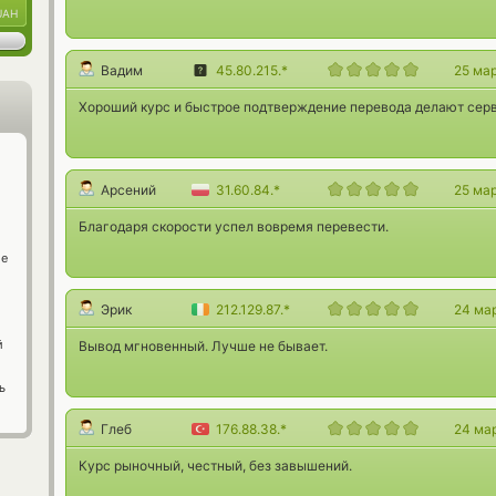
UAH
Вадим
45.80.215.*
25 ма
Хороший курс и быстрое подтверждение перевода делают сер
Арсений
31.60.84.*
25 ма
Благодаря скорости успел вовремя перевести.
ge
Эрик
212.129.87.*
24 ма
й
Вывод мгновенный. Лучше не бывает.
ь
Глеб
176.88.38.*
24 ма
Курс рыночный, честный, без завышений.