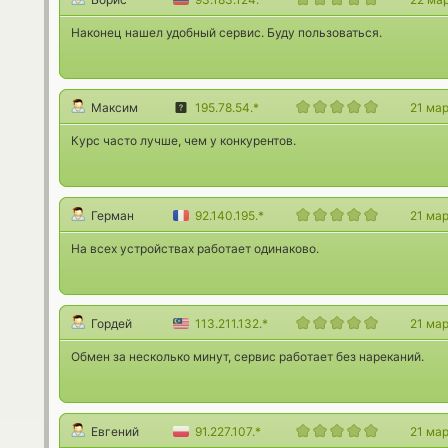
Наконец нашел удобный сервис. Буду пользоваться.
Максим
195.78.54.*
21 ма
Курс часто лучше, чем у конкурентов.
Герман
92.140.195.*
21 ма
На всех устройствах работает одинаково.
Гордей
113.211.132.*
21 ма
Обмен за несколько минут, сервис работает без нареканий.
Евгений
91.227.107.*
21 ма