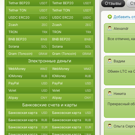
Отзывы
Ст
Tether BEP20
Tether BEP20
USDT
USDT
Tether TON
Tether TON
USDT
USDT
Добавить о
USDC ERC20
USDC ERC20
USDC
USDC
Zcash
Zcash
ZEC
ZEC
Alexandr
TRON
TRON
TRX
TRX
Все отлично, к
BNB BEP20
BNB BEP20
BNB
BNB
Solana
Solana
SOL
SOL
Gram (Toncoin)
Gram (Toncoin)
GRAM
GRAM
Электронные деньги
Вадим
WebMoney
WebMoney
WMZ
WMZ
Обмен LTC на С
ЮMoney
ЮMoney
RUB
RUB
PayPal
PayPal
USD
USD
Volet
Volet
USD
USD
Никита
Alipay
Alipay
CNY
CNY
Прекрасный обм
Банковские счета и карты
Банковская карта
Банковская карта
USD
USD
Банковская карта
Банковская карта
RUB
RUB
Ольга Серг
Банковская карта
Банковская карта
EUR
EUR
Банковская карта
Банковская карта
UAH
UAH