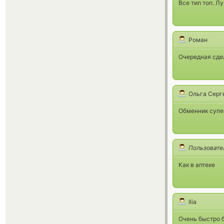
Все тип топ. Л
Роман
Очередная сде
Ольга Серг
Обменник супе
Пользовате
Как в аптеке
Ilia
Очень быстро 