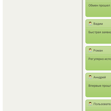
Обмен прошел 
Вадим
Быстрая заявка
Роман
Регулярно испо
Анндрей
Впервые прошли
Пользовате