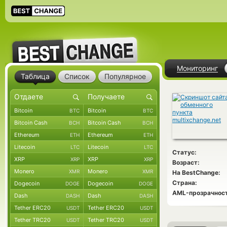
Мониторинг
Таблица
Список
Популярное
Bitcoin
Bitcoin
BTC
BTC
Bitcoin Cash
Bitcoin Cash
BCH
BCH
Ethereum
Ethereum
ETH
ETH
Litecoin
Litecoin
LTC
LTC
Статус:
XRP
XRP
XRP
XRP
Возраст:
Monero
Monero
XMR
XMR
На BestChange:
Страна:
Dogecoin
Dogecoin
DOGE
DOGE
AML-прозрачност
Dash
Dash
DASH
DASH
Tether ERC20
Tether ERC20
USDT
USDT
Tether TRC20
Tether TRC20
USDT
USDT