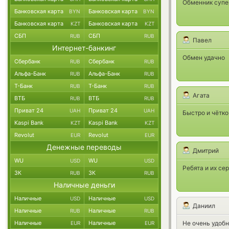
Обменник супе
Банковская карта
Банковская карта
BYN
BYN
Банковская карта
Банковская карта
KZT
KZT
СБП
СБП
RUB
RUB
Павел
Интернет-банкинг
Обмен удачно
Сбербанк
Сбербанк
RUB
RUB
Альфа-Банк
Альфа-Банк
RUB
RUB
Т-Банк
Т-Банк
RUB
RUB
Агата
ВТБ
ВТБ
RUB
RUB
Приват 24
Приват 24
UAH
UAH
Быстро и чётко
Kaspi Bank
Kaspi Bank
KZT
KZT
Revolut
Revolut
EUR
EUR
Денежные переводы
Дмитрий
WU
WU
USD
USD
Ребята и их се
ЗК
ЗК
RUB
RUB
Наличные деньги
Наличные
Наличные
USD
USD
Даниил
Наличные
Наличные
RUB
RUB
Наличные
Наличные
Не очень удобн
EUR
EUR