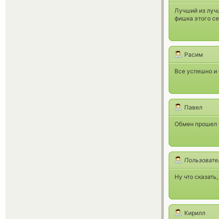
Лучший из лучш
фишка этого се
Расим
Все успешно и 
Павел
Обмен прошел 
Пользовате
Ну что сказать
Кирилл