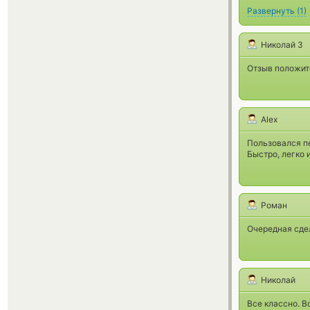
Развернуть
(
1
)
Николай З
Отзыв положит
Alex
Пользовался пе
Быстро, легко и
Роман
Очередная сде
Николай
Все классно. В