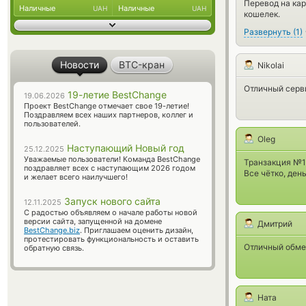
Перевод на кар
Наличные
Наличные
UAH
UAH
кошелек.
Развернуть
(
1
)
Новости
BTC-кран
Nikolai
Отличный серви
19-летие BestChange
19.06.2026
Проект BestChange отмечает свое 19-летие!
Поздравляем всех наших партнеров, коллег и
пользователей.
Oleg
Наступающий Новый год
25.12.2025
Уважаемые пользователи! Команда BestChange
Транзакция №
поздравляет всех с наступающим 2026 годом
Все чётко, ден
и желает всего наилучшего!
Запуск нового сайта
12.11.2025
С радостью объявляем о начале работы новой
версии сайта, запущенной на домене
Дмитрий
BestChange.biz
. Приглашаем оценить дизайн,
протестировать функциональность и оставить
Отличный обме
обратную связь.
Ната