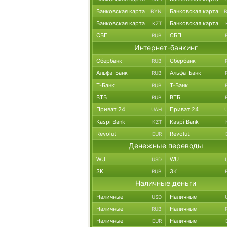
Банковская карта
Банковская карта
BYN
Банковская карта
Банковская карта
KZT
СБП
СБП
RUB
Интернет-банкинг
Сбербанк
Сбербанк
RUB
Альфа-Банк
Альфа-Банк
RUB
Т-Банк
Т-Банк
RUB
ВТБ
ВТБ
RUB
Приват 24
Приват 24
UAH
Kaspi Bank
Kaspi Bank
KZT
Revolut
Revolut
EUR
Денежные переводы
WU
WU
USD
ЗК
ЗК
RUB
Наличные деньги
Наличные
Наличные
USD
Наличные
Наличные
RUB
Наличные
Наличные
EUR