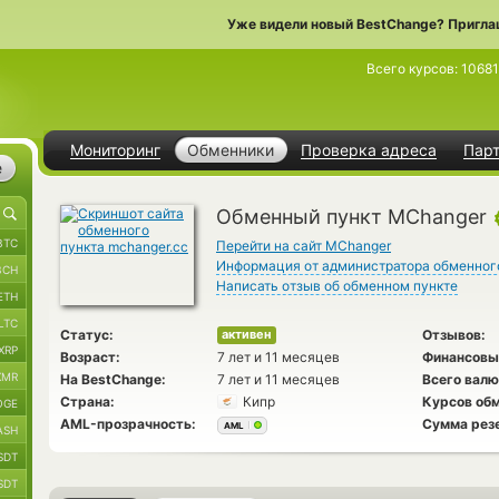
Уже видели новый BestChange? Пригла
Всего курсов:
1068
Мониторинг
Обменники
Проверка адреса
Пар
е
Обменный пункт MChanger
BTC
Перейти на сайт MChanger
Информация от администратора обменног
BCH
Написать отзыв об обменном пункте
ETH
LTC
Статус:
Отзывов:
активен
XRP
Возраст:
7 лет и 11 месяцев
Финансовы
XMR
На BestChange:
7 лет и 11 месяцев
Всего валю
Страна:
Кипр
Курсов обм
OGE
AML-прозрачность:
Сумма рез
AML
ASH
SDT
SDT