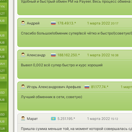
Удобный и быстрый обмен PM на Payeer. Весь процесс обмена 
BYN
KZT
RUB
Андрей
178.49.13.*
1 марта 2022
20:17
Спасибо большое!обменик супер!всё чётко и быстро!)советую!)
RUB
RUB
RUB
Александр
188.162.250.*
1 марта 2022
16:38
RUB
UAH
Вывел 0,002 всё супер быстро и курс хороший
KZT
EUR
Игорь Александрович Арефьев
81.177.74.*
1 мар
USD
Лучший обменник в сети, советую)
RUB
USD
Марат
5.251.195.*
1 марта 2022
15:12
RUB
Пришла сумма меньше той, на момент которой совершалась сде
EUR