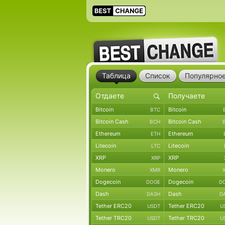
Таблица
Список
Популярно
Bitcoin
Bitcoin
BTC
Bitcoin Cash
Bitcoin Cash
BCH
Ethereum
Ethereum
ETH
Litecoin
Litecoin
LTC
XRP
XRP
XRP
Monero
Monero
XMR
Dogecoin
Dogecoin
DOGE
D
Dash
Dash
DASH
D
Tether ERC20
Tether ERC20
USDT
U
Tether TRC20
Tether TRC20
USDT
U