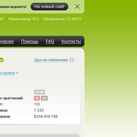
На новый сайт
шаем оценить!
187
Обменников:
614
Обновление:
21:49:10
тнерам
Помощь
FAQ
Контакты
Другие обменники
о пункта
2548
х претензий:
0
33
т:
110
ена:
7 320
ервов:
$246 618 799