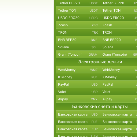
Tether BEP20
Tether BEP20
USDT
U
Tether TON
Tether TON
USDT
U
USDC ERC20
USDC ERC20
USDC
U
Zcash
Zcash
ZEC
TRON
TRON
TRX
BNB BEP20
BNB BEP20
BNB
Solana
Solana
SOL
Gram (Toncoin)
Gram (Toncoin)
GRAM
G
Электронные деньги
WebMoney
WebMoney
WMZ
W
ЮMoney
ЮMoney
RUB
PayPal
PayPal
USD
Volet
Volet
USD
Alipay
Alipay
CNY
Банковские счета и карты
Банковская карта
Банковская карта
USD
Банковская карта
Банковская карта
RUB
Банковская карта
Банковская карта
EUR
Банковская карта
Банковская карта
UAH