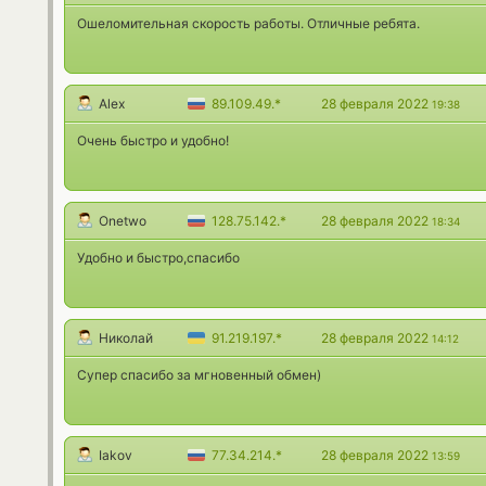
Ошеломительная скорость работы. Отличные ребята.
Alex
89.109.49.*
28 февраля 2022
19:38
Очень быстро и удобно!
Onetwo
128.75.142.*
28 февраля 2022
18:34
Удобно и быстро,спасибо
Николай
91.219.197.*
28 февраля 2022
14:12
Супер спасибо за мгновенный обмен)
Iakov
77.34.214.*
28 февраля 2022
13:59