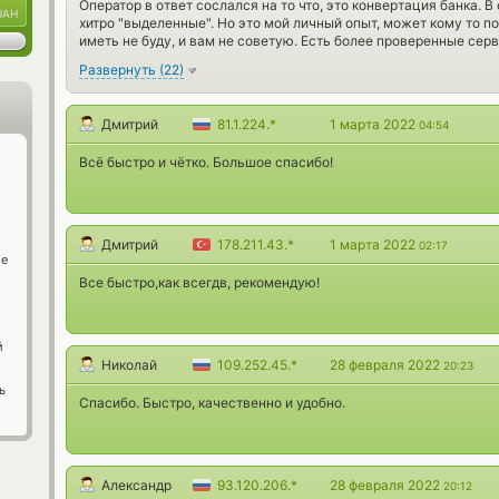
Оператор в ответ сослался на то что, это конвертация банка. В
UAH
хитро "выделенные". Но это мой личный опыт, может кому то п
иметь не буду, и вам не советую. Есть более проверенные сер
Развернуть
(
22
)
Дмитрий
81.1.224.*
1 марта 2022
04:54
Всё быстро и чётко. Большое спасибо!
Дмитрий
178.211.43.*
1 марта 2022
02:17
ge
Все быстро,как всегдв, рекомендую!
й
Николай
109.252.45.*
28 февраля 2022
20:23
ь
Спасибо. Быстро, качественно и удобно.
Александр
93.120.206.*
28 февраля 2022
20:12