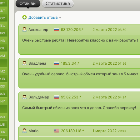
Отзывы
Статистика
SDT
SDT
Добавить отзыв
SDC
ZEC
Александр
93.120.206.*
2 марта 2022
08:50
TRX
Очень быстрые ребята ! Невероятно классно с вами работать !
BNB
SOL
RAM
Владлена
185.3.34.*
2 марта 2022
07:56
MZ
Очень удобный сервис, быстрый обмен который занял 5 минут.
RUB
USD
USD
Вольдемар
95.82.253.*
2 марта 2022
04:24
CNY
Самый быстрый обмен из всех что я делал. Спасибо сервису!
USD
RUB
Mario
206.189.118.*
1 марта 2022
21:30
EUR
UAH