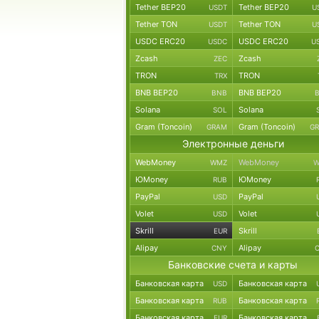
Tether BEP20
Tether BEP20
USDT
U
Tether TON
Tether TON
USDT
U
USDC ERC20
USDC ERC20
USDC
U
Zcash
Zcash
ZEC
TRON
TRON
TRX
BNB BEP20
BNB BEP20
BNB
Solana
Solana
SOL
Gram (Toncoin)
Gram (Toncoin)
GRAM
G
Электронные деньги
WebMoney
WebMoney
WMZ
W
ЮMoney
ЮMoney
RUB
PayPal
PayPal
USD
Volet
Volet
USD
Skrill
Skrill
EUR
Alipay
Alipay
CNY
Банковские счета и карты
Банковская карта
Банковская карта
USD
Банковская карта
Банковская карта
RUB
Банковская карта
Банковская карта
EUR