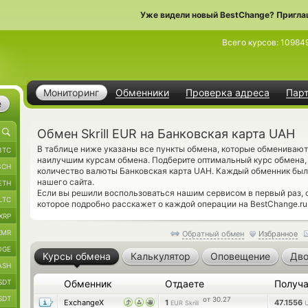
Уже видели новый BestChange? Пригла
Всего курсов:
10984
Мониторинг
Обменники
Проверка адреса
Пар
е
Обмен Skrill EUR на Банковская карта UAH
В таблице ниже указаны все пункты обмена, которые обменивают 
BTC
наилучшим курсам обмена. Подберите оптимальный курс обмена,
BCH
количество валюты Банковская карта UAH. Каждый обменник бы
нашего сайта.
ETH
Если вы решили воспользоваться нашим сервисом в первый раз,
LTC
которое подробно расскажет о каждой операции на BestChange.ru
XRP
XMR
Обратный обмен
Избранное
OGE
Курсы обмена
Калькулятор
Оповещение
Дво
ASH
SDT
Обменник
Отдаете
Получ
SDT
от 30.27
ExchangeX
1
47.1556
EUR Skrill