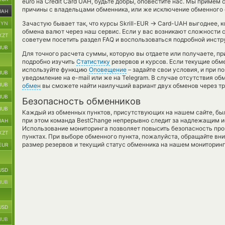
euro на Credit Card UAH, будьте добры, оповестите нас. Мы приме
причины с владельцами обменника, или же исключение обменного с
UAH
→
Зачастую бывает так, что курсы Skrill-EUR
Card-UAH выгоднее, ко
BYN
обмена валют через наш сервис. Если у вас возникают сложности 
KZT
советуем посетить раздел FAQ и воспользоваться подробной инстр
RUB
Для точного расчета суммы, которую вы отдаете или получаете, п
подробно изучить
Статистику
резервов и курсов. Если текущие обм
используйте функцию
Оповещение
– задайте свои условия, и при 
RUB
уведомление на e-mail или же на Telegram. В случае отсутствия о
RUB
обмен
вы сможете найти наилучший вариант двух обменов через т
RUB
Безопасность обменников
RUB
Каждый из обменных пунктов, присутствующих на нашем сайте, бы
при этом команда BestChange непрерывно следит за надлежащим и
UAH
Использование мониторинга позволяет повысить безопасность пр
KZT
пунктах. При выборе обменного пункта, пожалуйста, обращайте вн
размер резервов и текущий статус обменника на нашем мониторинг
EUR
USD
RUB
USD
RUB