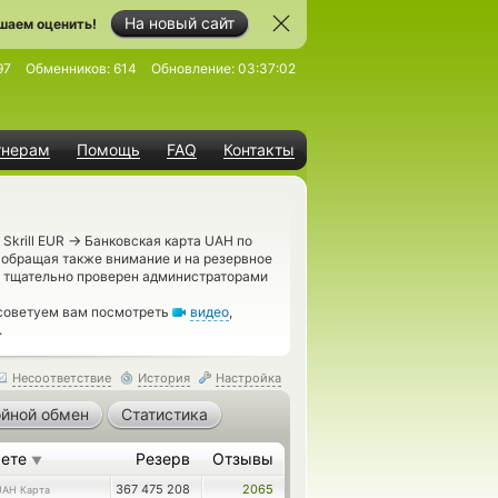
На новый сайт
шаем оценить!
97
Обменников:
614
Обновление:
03:37:02
тнерам
Помощь
FAQ
Контакты
→
Skrill EUR
Банковская карта UAH по
 обращая также внимание и на резервное
л тщательно проверен администраторами
 советуем вам посмотреть
видео
,
.
Несоответствие
История
Настройка
йной обмен
Статистика
аете
Резерв
Отзывы
▼
367 475 208
2065
UAH Карта