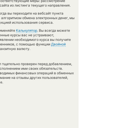
м соответствующие меры: рассмотрение
айта из листинга текущего направления.
гда вы переходите на вебсайт пункта
с алгоритмом обмена электронных денег, мы
укцией использования сервиса.
рименяйте
Калькулятор
. Вы всегда можете
енные курсы вас не устраивают,
появлении необходимого курса вы получите
бменников, с помощью функции
Двойной
ранзитную валюту.
л тщательно проверен перед добавлением,
сполнением ими своих обязательств.
оводимых финансовых операций в обменных
имание на отзывы других пользователей,
е.