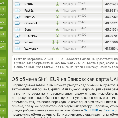
SDT
от 500
KZ007
1
47.0149
EUR Skrill
SDT
от 429
FastEx
1
46.6931
EUR Skrill
SDC
от 500
MultiVal
1
46.6742
EUR Skrill
ZEC
от 429
ObmenoFF
1
46.6697
EUR Skrill
TRX
от 440
Sona
1
45.5156
EUR Skrill
BNB
от 500
BTC2Pay
1
44.9672
EUR Skrill
SOL
от 358
2rbina
1
42.000
EUR Skrill
RAM
от 487
WxMoney
1
41.1383
EUR Skrill
U
Всего по направлению Skrill EUR
Банковская карта UAH работает
9
на
→
MZ
Суммарный резерв обменников:
667 642 704
UAH Карта.
Средневзвеше
RUB
Официальный курс
EUR/UAH
от Нацбанка Украины на текущее время со
USD
Об обмене Skrill EUR на Банковская карта UA
USD
В приведенной таблице вы можете увидеть ряд обменных пунктов, 
EUR
→
автоматический обмен Скрилл (Манибукерс) евро
Гривневая бан
CNY
на метки, которые могут располагаться рядом с названием обменни
интересующего вас обменного пункта, нужно всего лишь раз кликн
случилось так, что после перехода на сайт одного из обменников 
USD
обмена, сразу же обратитесь к его администратору. Вероятно, что 
стадии работы сайта автоматические обмены
Skrill EUR
на
Банковск
RUB
предложить обмен вручную. Если же интересующий вас пункт обмена
EUR