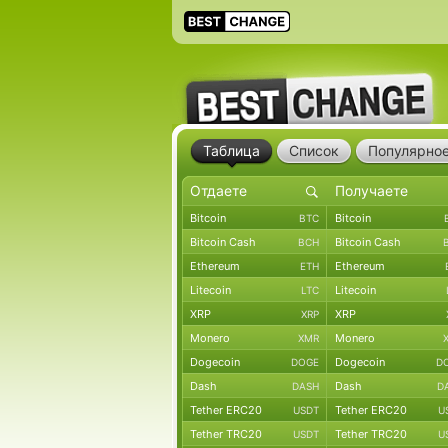
Таблица
Список
Популярно
Bitcoin
Bitcoin
BTC
Bitcoin Cash
Bitcoin Cash
BCH
Ethereum
Ethereum
ETH
Litecoin
Litecoin
LTC
XRP
XRP
XRP
Monero
Monero
XMR
Dogecoin
Dogecoin
DOGE
D
Dash
Dash
DASH
D
Tether ERC20
Tether ERC20
USDT
U
Tether TRC20
Tether TRC20
USDT
U