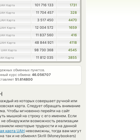
101 716 133
1731
UAH Карта
11 704 457
328
UAH Карта
3 517 450
4470
UAH Карта
12 004 572
1659
UAH Карта
11 837 560
416
UAH Карта
48 844 921
4118
UAH Карта
0
98 730 368
4545
UAH Карта
11 812 035
3855
AH Карта
дежных обменных пунктов.
нный курс обмена:
46.056707
ставляет
51.614800
H
каждый из которых совершает ручной или
ковская карта. Следует обращать внимание
ка. Чтобы мгновенно перейти на сайт
уть мышкой на строку с его именем. Если
вы не обнаружили возможность реализации
возникли некоторые трудности и на данной
ая карта UAH
невозможны, тогда вам могут
 так и не обменял Skrill (Moneybookers)