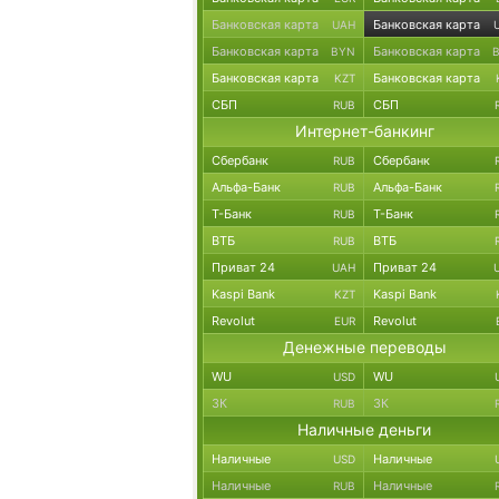
Банковская карта
Банковская карта
UAH
Банковская карта
Банковская карта
BYN
Банковская карта
Банковская карта
KZT
СБП
СБП
RUB
Интернет-банкинг
Сбербанк
Сбербанк
RUB
Альфа-Банк
Альфа-Банк
RUB
Т-Банк
Т-Банк
RUB
ВТБ
ВТБ
RUB
Приват 24
Приват 24
UAH
Kaspi Bank
Kaspi Bank
KZT
Revolut
Revolut
EUR
Денежные переводы
WU
WU
USD
ЗК
ЗК
RUB
Наличные деньги
Наличные
Наличные
USD
Наличные
Наличные
RUB