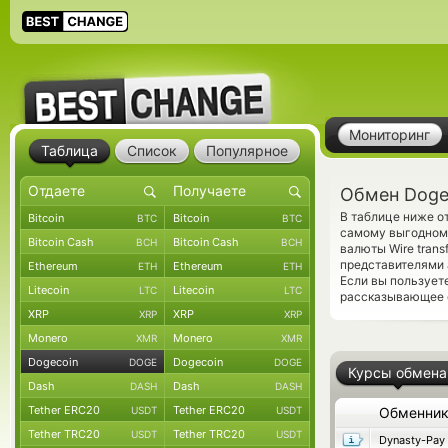
Мониторинг
Таблица
Список
Популярное
Обмен Doge
В таблице ниже о
Bitcoin
Bitcoin
BTC
BTC
самому выгодному
Bitcoin Cash
Bitcoin Cash
BCH
BCH
валюты Wire tran
представителями
Ethereum
Ethereum
ETH
ETH
Если вы пользует
Litecoin
Litecoin
LTC
LTC
рассказывающее о
XRP
XRP
XRP
XRP
Monero
Monero
XMR
XMR
Dogecoin
Dogecoin
DOGE
DOGE
Курсы обмена
Dash
Dash
DASH
DASH
Tether ERC20
Tether ERC20
USDT
USDT
Обменни
Tether TRC20
Tether TRC20
USDT
USDT
Dynasty-Pay