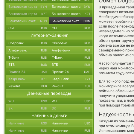
Обмен Dogeco
Банковская карта
Банковская карта
BYN
BYN
В приведенной табл
совершает автомат
Банковская карта
Банковская карта
KZT
KZT
Необходимо обраща
Банковский счет
Банковский счет
NGN
NGN
можете перейти на 
Если после переход
СБП
СБП
RUB
RUB
незамедлительно об
Интернет-банкинг
когда автоматичес
обмен денег вручную
Сбербанк
Сбербанк
RUB
RUB
обмена все же не 
своевременно прин
Альфа-Банк
Альфа-Банк
RUB
RUB
обмена валют из сп
Т-Банк
Т-Банк
RUB
RUB
Часто получается т
ВТБ
ВТБ
RUB
RUB
через наш монитори
Приват 24
Приват 24
UAH
UAH
возникли трудности
Kaspi Bank
Kaspi Bank
KZT
KZT
Для точного подсче
мониторинге всегд
Revolut
Revolut
EUR
EUR
рейтинге обменнико
Денежные переводы
получите уведомлен
показаны, вы, в лю
WU
WU
USD
USD
при помощи транзи
ЗК
ЗК
RUB
RUB
Надежность 
Наличные деньги
Каждый из обменны
Наличные
Наличные
USD
USD
при этом команда 
Наличные
Наличные
Использование мон
RUB
RUB