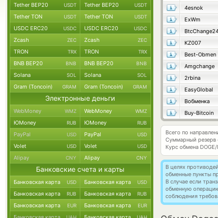
Tether BEP20
Tether BEP20
USDT
USDT
4esnok
Tether TON
Tether TON
USDT
USDT
ExWm
USDC ERC20
USDC ERC20
USDC
USDC
BtcChange2
Zcash
Zcash
ZEC
ZEC
KZ007
TRON
TRON
TRX
TRX
Best-Obmen
BNB BEP20
BNB BEP20
BNB
BNB
Amgchange
Solana
Solana
SOL
SOL
2rbina
Gram (Toncoin)
Gram (Toncoin)
GRAM
GRAM
EasyGlobal
Электронные деньги
Вобменка
WebMoney
WebMoney
WMZ
WMZ
Buy-Bitcoin
ЮMoney
ЮMoney
RUB
RUB
Всего по направле
PayPal
PayPal
USD
USD
Суммарный резерв
Volet
Volet
USD
USD
Курс обмена
DOGE/
Alipay
Alipay
CNY
CNY
В целях противоде
Банковские счета и карты
обменные пункты п
В случае если тра
Банковская карта
Банковская карта
USD
USD
обменную операци
Банковская карта
Банковская карта
RUB
RUB
соблюдения требов
Банковская карта
Банковская карта
EUR
EUR
Банковская карта
Банковская карта
UAH
UAH