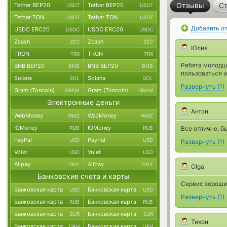
Отзывы
Ст
Tether BEP20
Tether BEP20
USDT
USDT
Tether TON
Tether TON
USDT
USDT
Добавить о
USDC ERC20
USDC ERC20
USDC
USDC
Zcash
Zcash
ZEC
ZEC
Юлия
TRON
TRON
TRX
TRX
Ребята молодцы
BNB BEP20
BNB BEP20
BNB
BNB
пользоваться и
Solana
Solana
SOL
SOL
Развернуть
(
1
)
Gram (Toncoin)
Gram (Toncoin)
GRAM
GRAM
Электронные деньги
Антон
WebMoney
WebMoney
WMZ
WMZ
ЮMoney
ЮMoney
RUB
RUB
Все отлично, б
PayPal
PayPal
USD
USD
Развернуть
(
1
)
Volet
Volet
USD
USD
Alipay
Alipay
CNY
CNY
Olga
Банковские счета и карты
Сервис хороши
Банковская карта
Банковская карта
USD
USD
Развернуть
(
1
)
Банковская карта
Банковская карта
RUB
RUB
Банковская карта
Банковская карта
EUR
EUR
Тихон
Банковская карта
Банковская карта
UAH
UAH