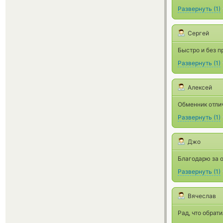
Развернуть
(
1
)
Сергей
Быстро и без п
Развернуть
(
1
)
Алексей
Обменник отлич
Развернуть
(
1
)
Джо
Благодарю за о
Развернуть
(
1
)
Вячеслав
Рад, что обрат