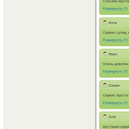
Спасибо крутой
Развернуть
(
1
)
Anna
Сервис супер, 
Развернуть
(
1
)
Иван
Очень доволен
Развернуть
(
1
)
Семён
Сервис просто 
Развернуть
(
1
)
Sofa
Шустрый серви