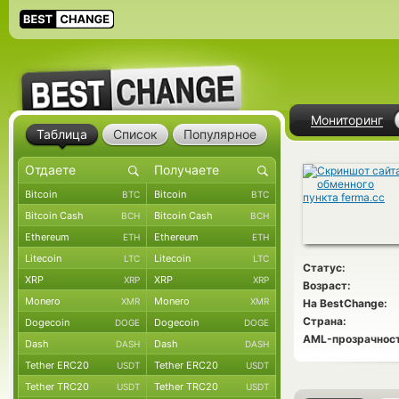
Мониторинг
Таблица
Список
Популярное
Bitcoin
Bitcoin
BTC
BTC
Bitcoin Cash
Bitcoin Cash
BCH
BCH
Ethereum
Ethereum
ETH
ETH
Litecoin
Litecoin
LTC
LTC
Статус:
XRP
XRP
XRP
XRP
Возраст:
Monero
Monero
XMR
XMR
На BestChange:
Страна:
Dogecoin
Dogecoin
DOGE
DOGE
AML-прозрачност
Dash
Dash
DASH
DASH
Tether ERC20
Tether ERC20
USDT
USDT
Tether TRC20
Tether TRC20
USDT
USDT