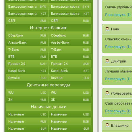
Банковская карта
Банковская карта
BYN
BYN
Очень удобный 
Банковская карта
Банковская карта
KZT
KZT
Развернуть
(
1
)
СБП
СБП
RUB
RUB
Интернет-банкинг
Гена
Сбербанк
Сбербанк
RUB
RUB
Спасибо очень
Альфа-Банк
Альфа-Банк
RUB
RUB
Развернуть
(
1
)
Т-Банк
Т-Банк
RUB
RUB
ВТБ
ВТБ
RUB
RUB
Дмитрий
Приват 24
Приват 24
UAH
UAH
Kaspi Bank
Kaspi Bank
KZT
KZT
Лучший обменн
Revolut
Revolut
EUR
EUR
Развернуть
(
1
)
Денежные переводы
WU
WU
USD
USD
Пользовате
ЗК
ЗК
RUB
RUB
Сайт работает 
Наличные деньги
Развернуть
(
1
)
Наличные
Наличные
USD
USD
Наличные
Наличные
RUB
RUB
Владимир
Наличные
Наличные
EUR
EUR