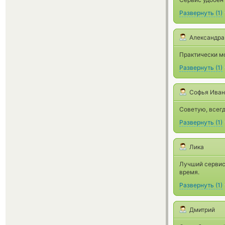
Развернуть
(
1
)
Александра
Практически м
Развернуть
(
1
)
Софья Иван
Советую, всег
Развернуть
(
1
)
Лика
Лучший сервис
время.
Развернуть
(
1
)
Дмитрий