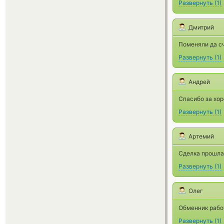
Развернуть
(
1
)
Дмитрий
Поменяли да с
Развернуть
(
1
)
Андрей
Спасибо за хор
Развернуть
(
1
)
Артемий
Сделка прошла 
Развернуть
(
1
)
Олег
Обменник работ
Развернуть
(
1
)