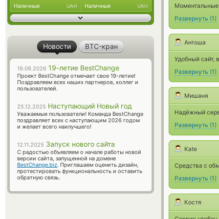
Моментальные 
Наличные
Наличные
UAH
UAH
Развернуть
(
1
)
Антоша
Новости
BTC-кран
Удобный сайт, 
19-летие BestChange
19.06.2026
Развернуть
(
1
)
Проект BestChange отмечает свое 19-летие!
Поздравляем всех наших партнеров, коллег и
пользователей.
Мишаня
Наступающий Новый год
25.12.2025
Надёжный серв
Уважаемые пользователи! Команда BestChange
поздравляет всех с наступающим 2026 годом
Развернуть
(
1
)
и желает всего наилучшего!
Запуск нового сайта
12.11.2025
Kate
С радостью объявляем о начале работы новой
версии сайта, запущенной на домене
BestChange.biz
. Приглашаем оценить дизайн,
Средства с обм
протестировать функциональность и оставить
обратную связь.
Развернуть
(
1
)
Костя
Сервис удобен 