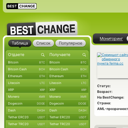
Мониторинг
Таблица
Список
Популярное
Bitcoin
Bitcoin
BTC
BTC
Bitcoin Cash
Bitcoin Cash
BCH
BCH
Ethereum
Ethereum
ETH
ETH
Litecoin
Litecoin
LTC
LTC
Статус:
XRP
XRP
XRP
XRP
Возраст:
Monero
Monero
XMR
XMR
На BestChange:
Страна:
Dogecoin
Dogecoin
DOGE
DOGE
AML-прозрачност
Dash
Dash
DASH
DASH
Tether ERC20
Tether ERC20
USDT
USDT
Tether TRC20
Tether TRC20
USDT
USDT