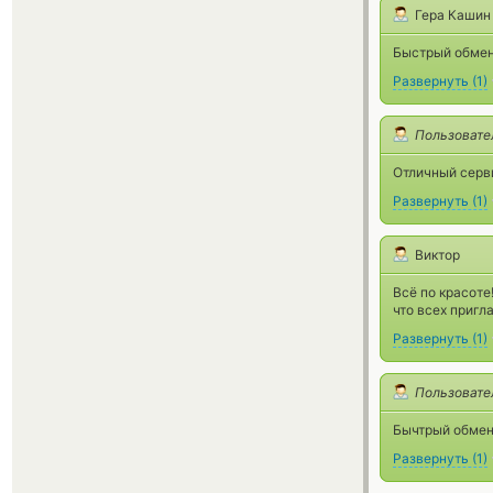
Гера Кашин
Быстрый обмен
Развернуть
(
1
)
Пользовате
Отличный серви
Развернуть
(
1
)
Виктор
Всё по красоте!
что всех пригл
Развернуть
(
1
)
Пользовате
Бычтрый обмен
Развернуть
(
1
)