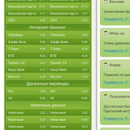
Василий
Банковская карта
Банковская карта
BYN
BYN
Зачисления про
Банковская карта
Банковская карта
KZT
KZT
Развернуть
(
1
)
СБП
СБП
RUB
RUB
Интернет-банкинг
Mitay-ay
Сбербанк
Сбербанк
RUB
RUB
Альфа-Банк
Альфа-Банк
RUB
RUB
Очень доволен,
Т-Банк
Т-Банк
RUB
RUB
Развернуть
(
1
)
ВТБ
ВТБ
RUB
RUB
Приват 24
Приват 24
UAH
UAH
Федор
Kaspi Bank
Kaspi Bank
KZT
KZT
Поменял по выг
Revolut
Revolut
EUR
EUR
Развернуть
(
1
)
Денежные переводы
WU
WU
USD
USD
Пользовате
ЗК
ЗК
RUB
RUB
Наличные деньги
Достаточно бы
Претензий нет)
Наличные
Наличные
USD
USD
Развернуть
(
1
)
Наличные
Наличные
RUB
RUB
Наличные
Наличные
EUR
EUR