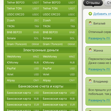
Отзывы
Ст
Tether BEP20
Tether BEP20
USDT
USDT
Tether TON
Tether TON
USDT
USDT
Добавить о
USDC ERC20
USDC ERC20
USDC
USDC
Zcash
Zcash
ZEC
ZEC
Виталий
TRON
TRON
TRX
TRX
Отличный серви
BNB BEP20
BNB BEP20
BNB
BNB
Solana
Solana
Развернуть
(
1
)
SOL
SOL
Gram (Toncoin)
Gram (Toncoin)
GRAM
GRAM
Электронные деньги
Жанна
WebMoney
WebMoney
WMZ
WMZ
Первоклассный
ЮMoney
ЮMoney
RUB
RUB
Даже сама не о
PayPal
PayPal
USD
USD
Развернуть
(
1
)
Volet
Volet
USD
USD
Alipay
Alipay
CNY
CNY
Владимир
Банковские счета и карты
Все прошло усп
Банковская карта
Банковская карта
USD
USD
побольше. так 
Банковская карта
Банковская карта
RUB
RUB
Развернуть
(
1
)
Банковская карта
Банковская карта
EUR
EUR
Банковская карта
Банковская карта
UAH
UAH