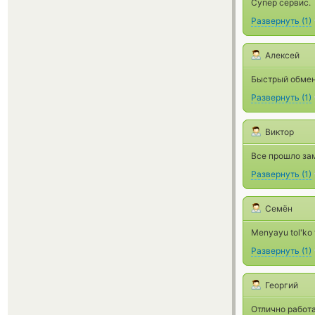
Супер сервис.
Развернуть
(
1
)
Алексей
Быстрый обмени
Развернуть
(
1
)
Виктор
Все прошло за
Развернуть
(
1
)
Семён
Menyayu tol'ko t
Развернуть
(
1
)
Георгий
Отлично работа