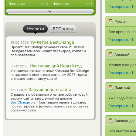
Наличные
Наличные
UAH
UAH
Развернуть
(
1
)
Руслан
Новости
BTC-кран
Все пришло, сп
Развернуть
(
1
)
19-летие BestChange
19.06.2026
Проект BestChange отмечает свое 19-летие!
Поздравляем всех наших партнеров, коллег и
Алексей
пользователей.
Меняю уже долг
Наступающий Новый год
25.12.2025
Уважаемые пользователи! Команда BestChange
Развернуть
(
1
)
поздравляет всех с наступающим 2026 годом
и желает всего наилучшего!
Дмитрий
Запуск нового сайта
12.11.2025
С радостью объявляем о начале работы новой
Уже года 2 мен
версии сайта, запущенной на домене
BestChange.biz
. Приглашаем оценить дизайн,
Развернуть
(
1
)
протестировать функциональность и оставить
обратную связь.
Александр
Всё быстро и ч