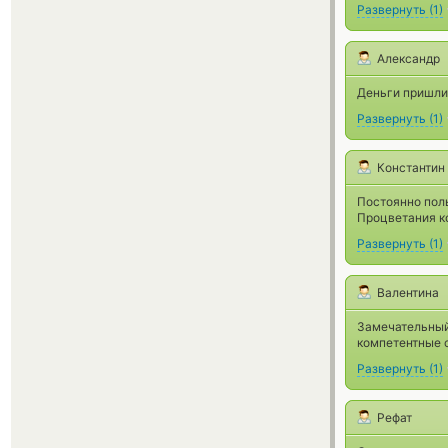
Развернуть
(
1
)
Александр
Деньги пришли
Развернуть
(
1
)
Константин
Постоянно пол
Процветания к
Развернуть
(
1
)
Валентина
Замечательный
компетентные с
Развернуть
(
1
)
Рефат