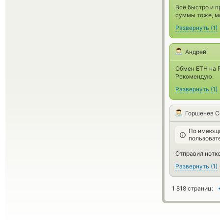
Всё быстро и п
суммы тоже, м
Развернуть
(
1
)
Андрей
Обмен ETH на R
Рекомендую.
Развернуть
(
1
)
Горшенев С
По имеющи
пользоват
Отправил нотко
Развернуть
(
1
)
1 818 страниц: