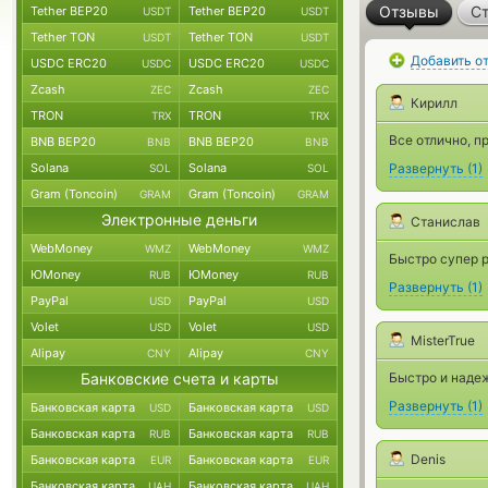
Отзывы
Ст
Tether BEP20
Tether BEP20
USDT
USDT
Tether TON
Tether TON
USDT
USDT
Добавить о
USDC ERC20
USDC ERC20
USDC
USDC
Zcash
Zcash
ZEC
ZEC
Кирилл
TRON
TRON
TRX
TRX
Все отлично, п
BNB BEP20
BNB BEP20
BNB
BNB
Solana
Solana
Развернуть
(
1
)
SOL
SOL
Gram (Toncoin)
Gram (Toncoin)
GRAM
GRAM
Электронные деньги
Станислав
WebMoney
WebMoney
WMZ
WMZ
Быстро супер 
ЮMoney
ЮMoney
RUB
RUB
Развернуть
(
1
)
PayPal
PayPal
USD
USD
Volet
Volet
USD
USD
MisterTrue
Alipay
Alipay
CNY
CNY
Банковские счета и карты
Быстро и наде
Развернуть
(
1
)
Банковская карта
Банковская карта
USD
USD
Банковская карта
Банковская карта
RUB
RUB
Denis
Банковская карта
Банковская карта
EUR
EUR
Банковская карта
Банковская карта
UAH
UAH