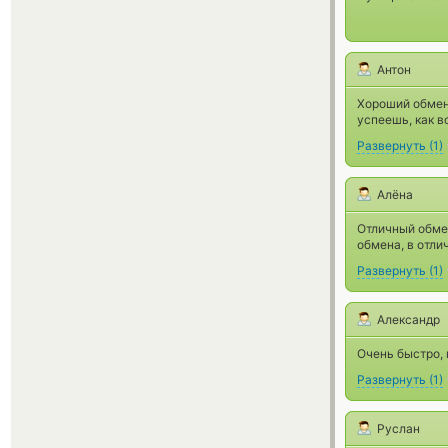
Антон
Хороший обменн
успеешь, как в
Развернуть
(
1
)
Алёна
Отличный обме
обмена, в отли
Развернуть
(
1
)
Александр
Очень быстро, 
Развернуть
(
1
)
Руслан