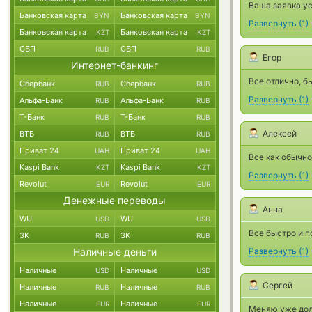
Ваша заявка у
Банковская карта
Банковская карта
BYN
BYN
Развернуть
(
1
)
Банковская карта
Банковская карта
KZT
KZT
СБП
СБП
RUB
RUB
Егор
Интернет-банкинг
Все отлично, б
Сбербанк
Сбербанк
RUB
RUB
Развернуть
(
1
)
Альфа-Банк
Альфа-Банк
RUB
RUB
Т-Банк
Т-Банк
RUB
RUB
Алексей
ВТБ
ВТБ
RUB
RUB
Приват 24
Приват 24
UAH
UAH
Все как обычно
Kaspi Bank
Kaspi Bank
KZT
KZT
Развернуть
(
1
)
Revolut
Revolut
EUR
EUR
Денежные переводы
Анна
WU
WU
USD
USD
Все быстро и п
ЗК
ЗК
RUB
RUB
Наличные деньги
Развернуть
(
1
)
Наличные
Наличные
USD
USD
Сергей
Наличные
Наличные
RUB
RUB
Наличные
Наличные
EUR
EUR
Меняю уже долг