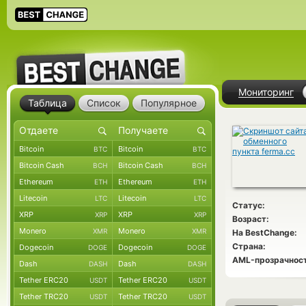
Мониторинг
Таблица
Список
Популярное
Bitcoin
Bitcoin
BTC
BTC
Bitcoin Cash
Bitcoin Cash
BCH
BCH
Ethereum
Ethereum
ETH
ETH
Litecoin
Litecoin
LTC
LTC
Статус:
XRP
XRP
XRP
XRP
Возраст:
Monero
Monero
XMR
XMR
На BestChange:
Страна:
Dogecoin
Dogecoin
DOGE
DOGE
AML-прозрачност
Dash
Dash
DASH
DASH
Tether ERC20
Tether ERC20
USDT
USDT
Tether TRC20
Tether TRC20
USDT
USDT