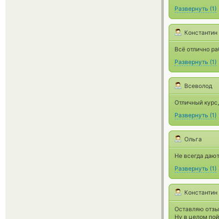
Развернуть
(
1
)
Константин
Всё отлично ра
Развернуть
(
1
)
Всеволод
Отличный курс,
Развернуть
(
1
)
Ольга
Не всегда дают
Развернуть
(
1
)
Константин
Оставляю отзыв
Ну в целом пой