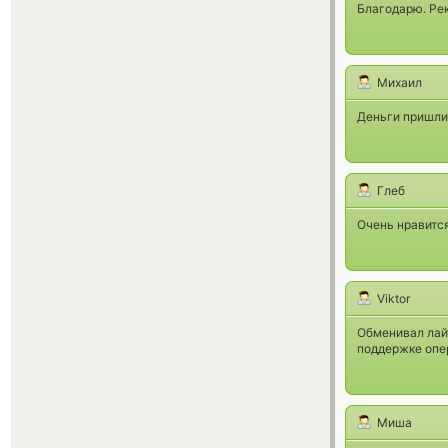
Благодарю. Ре
Михаил
Деньги пришли,
Глеб
Очень нравитс
Viktor
Обменивал лайт
поддержке опе
Миша