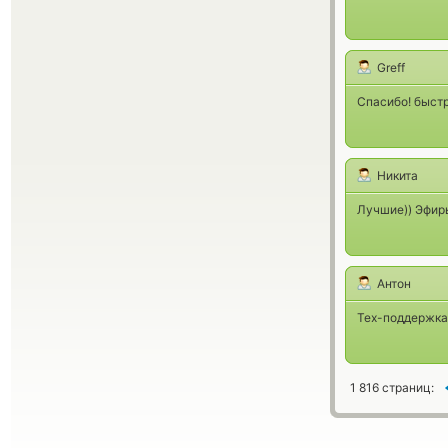
Greff
Спасибо! быстр
Никита
Лучшие)) Эфир
Антон
Тех-поддержка 
1 816 страниц: