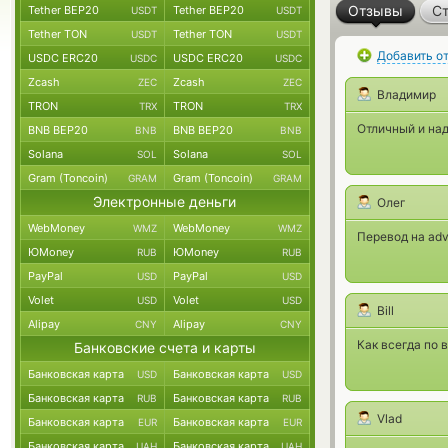
Отзывы
Ст
Tether BEP20
Tether BEP20
USDT
USDT
Tether TON
Tether TON
USDT
USDT
Добавить о
USDC ERC20
USDC ERC20
USDC
USDC
Zcash
Zcash
ZEC
ZEC
Владимир
TRON
TRON
TRX
TRX
Отличный и на
BNB BEP20
BNB BEP20
BNB
BNB
Solana
Solana
SOL
SOL
Gram (Toncoin)
Gram (Toncoin)
GRAM
GRAM
Электронные деньги
Олег
WebMoney
WebMoney
WMZ
WMZ
Перевод на adv
ЮMoney
ЮMoney
RUB
RUB
PayPal
PayPal
USD
USD
Volet
Volet
USD
USD
Bill
Alipay
Alipay
CNY
CNY
Как всегда по 
Банковские счета и карты
Банковская карта
Банковская карта
USD
USD
Банковская карта
Банковская карта
RUB
RUB
Vlad
Банковская карта
Банковская карта
EUR
EUR
Банковская карта
Банковская карта
UAH
UAH