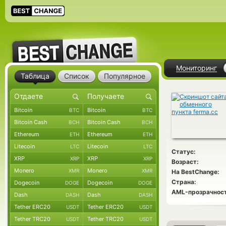
Мониторинг
Таблица
Список
Популярное
Bitcoin
Bitcoin
BTC
BTC
Bitcoin Cash
Bitcoin Cash
BCH
BCH
Ethereum
Ethereum
ETH
ETH
Litecoin
Litecoin
LTC
LTC
Статус:
XRP
XRP
XRP
XRP
Возраст:
Monero
Monero
XMR
XMR
На BestChange:
Страна:
Dogecoin
Dogecoin
DOGE
DOGE
AML-прозрачност
Dash
Dash
DASH
DASH
Tether ERC20
Tether ERC20
USDT
USDT
Tether TRC20
Tether TRC20
USDT
USDT