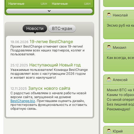
Наличные
Наличные
UAH
UAH
Николай
Эксмо руб на к
Новости
BTC-кран
19-летие BestChange
19.06.2026
Проект BestChange отмечает свое 19-летие!
Михаил
Поздравляем всех наших партнеров, коллег и
пользователей.
Как всегда, вс
Наступающий Новый год
25.12.2025
Уважаемые пользователи! Команда BestChange
поздравляет всех с наступающим 2026 годом
и желает всего наилучшего!
Алексей
Запуск нового сайта
12.11.2025
Менял BTC на 
С радостью объявляем о начале работы новой
Каким то образ
версии сайта, запущенной на домене
Со мной операт
BestChange.biz
. Приглашаем оценить дизайн,
Без лишней вод
протестировать функциональность и оставить
обратную связь.
Рекомендую!
Юрий