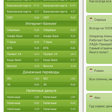
Как всегда все
Банковская карта
Банковская карта
BYN
BYN
Банковская карта
Банковская карта
KZT
KZT
СБП
СБП
RUB
RUB
Сереша
Интернет-банкинг
Всегда на 100%
Сбербанк
Сбербанк
RUB
RUB
Альфа-Банк
Альфа-Банк
Оператор Алена!
RUB
RUB
Работает быст
Т-Банк
Т-Банк
RUB
RUB
ЛАДА-Приора!!!
ВТБ
ВТБ
Самый отзывчи
RUB
RUB
Иного пола! !
Приват 24
Приват 24
UAH
UAH
Kaspi Bank
Kaspi Bank
KZT
KZT
Revolut
Revolut
EUR
EUR
Роман
Денежные переводы
WU
WU
USD
USD
Все отлично, ме
ЗК
ЗК
RUB
RUB
Наличные деньги
Наличные
Наличные
USD
USD
Alex
Наличные
Наличные
RUB
RUB
Гуд сервис ден
Наличные
Наличные
EUR
EUR