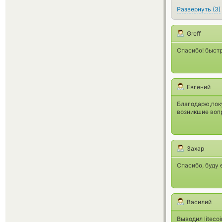
Развернуть
(
3
)
Greff
Спасибо! быстр
Евгений
Благодарю,поку
возникшие вопр
Захар
Спасибо, буду 
Василий
Выводил liteco