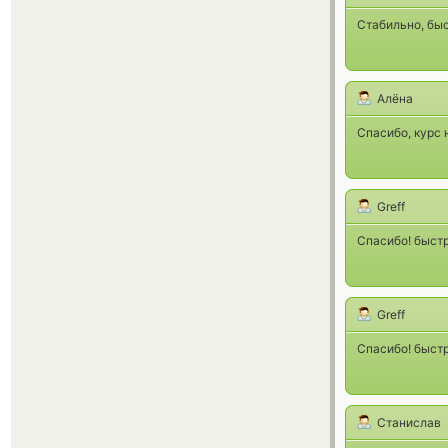
Стабильно, бы
Алёна
Спасибо, курс 
Greff
Спасибо! быстр
Greff
Спасибо! быстр
Станислав