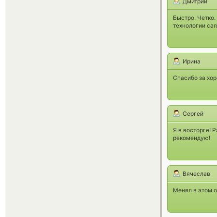
Дмитрий
Быстро. Четко.
технологии car
Ирина
Спасибо за хо
Сергей
Я в восторге!
рекомендую!
Вячеслав
Менял в этом о