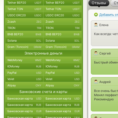
Отзывы
Ст
Tether BEP20
Tether BEP20
USDT
USDT
Tether TON
Tether TON
USDT
USDT
Добавить о
USDC ERC20
USDC ERC20
USDC
USDC
Zcash
Zcash
ZEC
ZEC
Елена
TRON
TRON
TRX
TRX
Как всегда: че
BNB BEP20
BNB BEP20
BNB
BNB
Solana
Solana
SOL
SOL
Gram (Toncoin)
Gram (Toncoin)
GRAM
GRAM
Электронные деньги
Сергей
WebMoney
WebMoney
WMZ
WMZ
Быстрый обмен
ЮMoney
ЮMoney
RUB
RUB
PayPal
PayPal
USD
USD
Volet
Volet
USD
USD
Андрей
Alipay
Alipay
CNY
CNY
Все очень быст
Банковские счета и карты
Менял перфект
Банковская карта
Банковская карта
USD
USD
Рекомендую
Банковская карта
Банковская карта
RUB
RUB
Банковская карта
Банковская карта
EUR
EUR
Банковская карта
Банковская карта
UAH
UAH