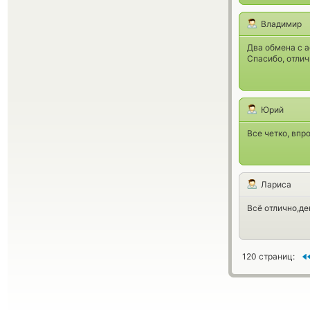
Владимир
Два обмена с a
Спасибо, отли
Юрий
Все четко, впро
Лариса
Всё отлично,д
120 страниц: