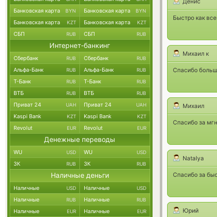
Денис
Банковская карта
Банковская карта
BYN
BYN
Быстро как все
Банковская карта
Банковская карта
KZT
KZT
СБП
СБП
RUB
RUB
Интернет-банкинг
Михаил к
Сбербанк
Сбербанк
RUB
RUB
Альфа-Банк
Альфа-Банк
Спасибо больш
RUB
RUB
Т-Банк
Т-Банк
RUB
RUB
ВТБ
ВТБ
RUB
RUB
Приват 24
Приват 24
UAH
UAH
Михаил
Kaspi Bank
Kaspi Bank
KZT
KZT
Спасибо за мгн
Revolut
Revolut
EUR
EUR
Денежные переводы
WU
WU
USD
USD
Natalya
ЗК
ЗК
RUB
RUB
Наличные деньги
Спасибо за бы
Наличные
Наличные
USD
USD
Наличные
Наличные
RUB
RUB
Юрий
Наличные
Наличные
EUR
EUR