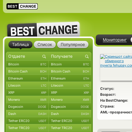
Мониторинг
Таблица
Список
Популярное
Bitcoin
Bitcoin
BTC
BTC
Bitcoin Cash
Bitcoin Cash
BCH
BCH
Ethereum
Ethereum
ETH
ETH
Litecoin
Litecoin
LTC
LTC
Статус:
XRP
XRP
XRP
XRP
Возраст:
Monero
Monero
XMR
XMR
На BestChange:
Страна:
Dogecoin
Dogecoin
DOGE
DOGE
AML-прозрачност
Dash
Dash
DASH
DASH
Tether ERC20
Tether ERC20
USDT
USDT
Tether TRC20
Tether TRC20
USDT
USDT