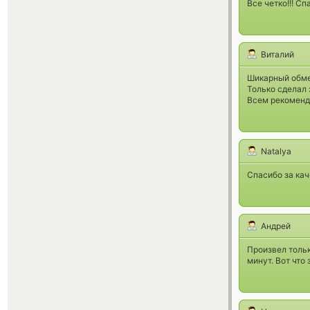
Все четко!!! Сп
Виталий
Шикарный обме
Только сделал 
Всем рекоменд
Natalya
Спасибо за ка
Андрей
Произвел тольк
минут. Вот что