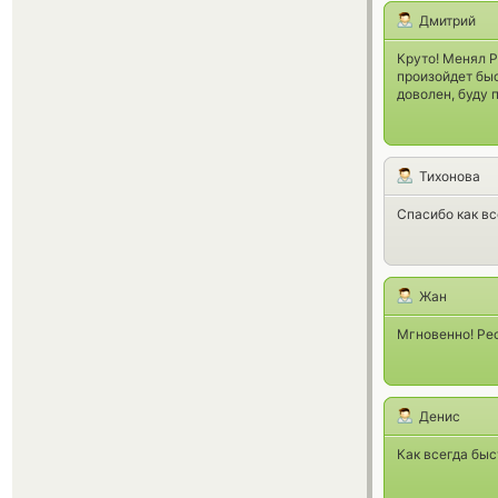
Дмитрий
Круто! Менял P
произойдет быс
доволен, буду 
Тихонова
Спасибо как вс
Жан
Мгновенно! Рес
Денис
Как всегда быст