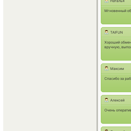
Наталья
Мгновенный об
TAIFUN
Хороший обмен
вручную, выпол
Максим
Спасибо за раб
Алексей
Очень оператив