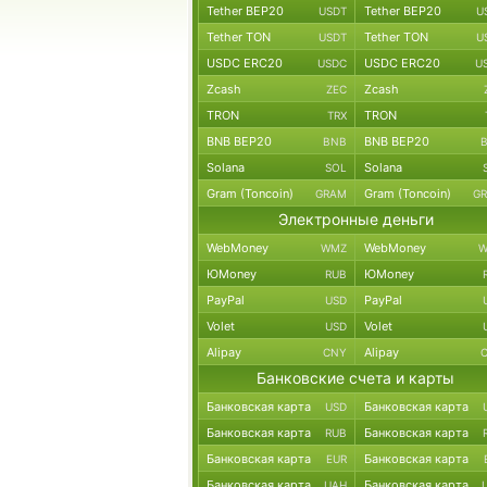
Tether BEP20
Tether BEP20
USDT
U
Tether TON
Tether TON
USDT
U
USDC ERC20
USDC ERC20
USDC
U
Zcash
Zcash
ZEC
TRON
TRON
TRX
BNB BEP20
BNB BEP20
BNB
Solana
Solana
SOL
Gram (Toncoin)
Gram (Toncoin)
GRAM
G
Электронные деньги
WebMoney
WebMoney
WMZ
W
ЮMoney
ЮMoney
RUB
PayPal
PayPal
USD
Volet
Volet
USD
Alipay
Alipay
CNY
Банковские счета и карты
Банковская карта
Банковская карта
USD
Банковская карта
Банковская карта
RUB
Банковская карта
Банковская карта
EUR
Банковская карта
Банковская карта
UAH