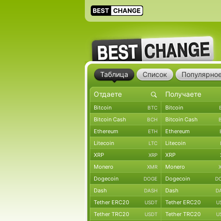
Таблица
Список
Популярно
Bitcoin
Bitcoin
BTC
Bitcoin Cash
Bitcoin Cash
BCH
Ethereum
Ethereum
ETH
Litecoin
Litecoin
LTC
XRP
XRP
XRP
Monero
Monero
XMR
Dogecoin
Dogecoin
DOGE
D
Dash
Dash
DASH
D
Tether ERC20
Tether ERC20
USDT
U
Tether TRC20
Tether TRC20
USDT
U