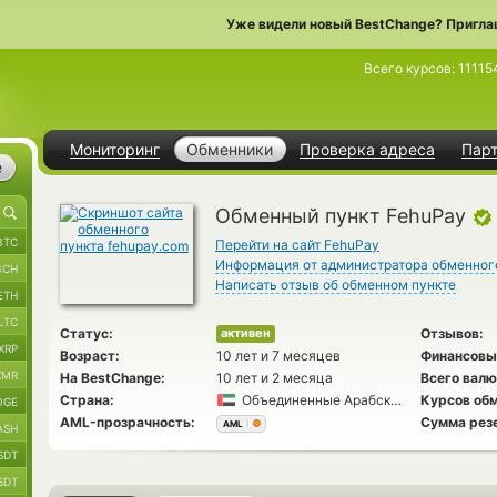
Уже видели новый BestChange? Пригла
Всего курсов:
11115
Мониторинг
Обменники
Проверка адреса
Пар
е
Обменный пункт FehuPay
BTC
Перейти на сайт FehuPay
Информация от администратора обменног
BCH
Написать отзыв об обменном пункте
ETH
LTC
Статус:
Отзывов:
активен
XRP
Возраст:
10 лет и 7 месяцев
Финансовы
XMR
На BestChange:
10 лет и 2 месяца
Всего валю
Страна:
Объединенные Арабские Эмираты
Курсов обм
OGE
AML-прозрачность:
Сумма рез
AML
ASH
SDT
SDT