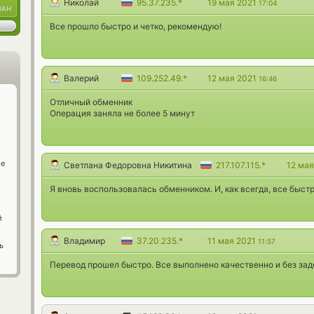
Николай
95.37.235.*
19 мая 2021
17:04
UAH
Все прошло быстро и четко, рекомендую!
Валерий
109.252.49.*
12 мая 2021
16:46
Отличный обменник
Операция заняла не более 5 минут
ge
Светлана Федоровна Никитина
217.107.115.*
12 ма
Я вновь воспользовалась обменником. И, как всегда, все быст
й
Владимир
37.20.235.*
11 мая 2021
11:57
ь
Перевод прошел быстро. Все выполнено качественно и без зад