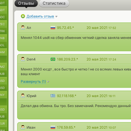
Отзывы
Статистика
SDT
SDT
Добавить отзыв
SDC
ZEC
Ал
95.72.45.*
20 мая 2021
17:52
TRX
Менял 1044 usdt на сбер обменник четкий сделка заняла менее 
BNB
SOL
RAM
Den4
186.209.23.*
20 мая 2021
17:24
MZ
Менял 2000 юсдт , все быстро и четко ! не со всяких левых кив
ваш клиент
RUB
USD
Развернуть
(
1
)
USD
CNY
Юрий
92.118.168.*
20 мая 2021
16:11
Делал два обмена. Бы тро. Без замечаний. Рекомендую данный
USD
RUB
EUR
Иван
176.59.65.*
20 мая 2021
10:07
UAH