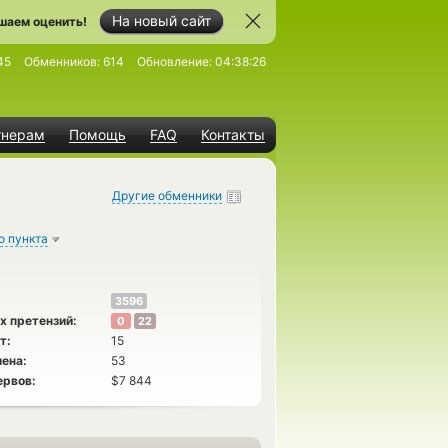
На новый сайт
шаем оценить!
45
Обменников:
614
Обновление:
04:38:26
тнерам
Помощь
FAQ
Контакты
Другие обменники
о пункта
3596
х претензий:
0
22
т:
15
ена:
53
ервов:
$7 844