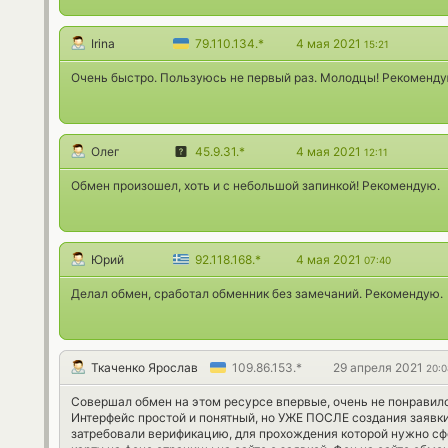
Irina
79.110.134.*
4 мая 2021
15:21
Очень быстро. Пользуюсь не первый раз. Молодцы! Рекоменду
Олег
45.9.31.*
4 мая 2021
12:11
Обмен произошел, хоть и с небольшой запинкой! Рекомендую.
Юрий
92.118.168.*
4 мая 2021
07:40
Делал обмен, сработал обменник без замечаний. Рекомендую.
Ткаченко Ярослав
109.86.153.*
29 апреля 2021
20:0
Совершал обмен на этом ресурсе впервые, очень не понравил
Интерфейс простой и понятный, но УЖЕ ПОСЛЕ создания заявки
затребовали верификацию, для прохождения которой нужно с