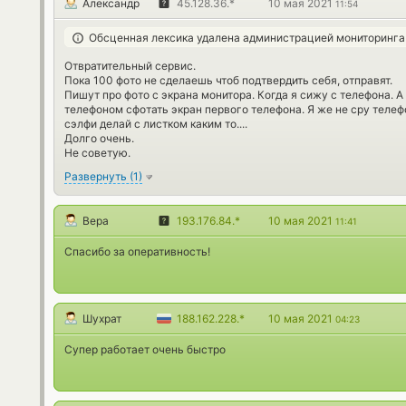
Александр
45.128.36.*
10 мая 2021
11:54
Обсценная лексика удалена администрацией мониторинга
Отвратительный сервис.
Пока 100 фото не сделаешь чтоб подтвердить себя, отправят.
Пишут про фото с экрана монитора. Когда я сижу с телефона. 
телефоном сфотать экран первого телефона. Я же не сру телефо
сэлфи делай с листком каким то....
Долго очень.
Не советую.
Развернуть
(
1
)
Вера
193.176.84.*
10 мая 2021
11:41
Спасибо за оперативность!
Шухрат
188.162.228.*
10 мая 2021
04:23
Супер работает очень быстро