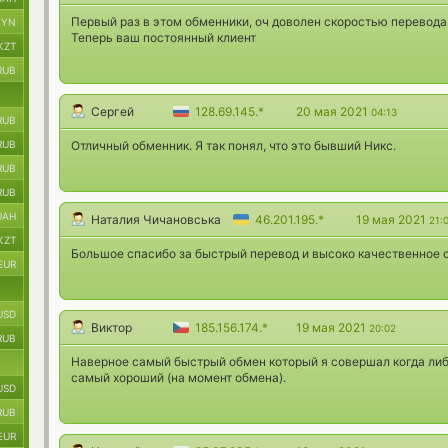
Первый раз в этом обменники, оч доволен скоростью перевода 
BYN
Теперь ваш постоянный клиент
KZT
RUB
Сергей
128.69.145.*
20 мая 2021
04:13
RUB
RUB
Отличный обменник. Я так понял, что это бывший Никс.
RUB
RUB
UAH
Наталия Чичановська
46.201.195.*
19 мая 2021
21:
KZT
Большое спасибо за быстрый перевод и высоко качественное 
EUR
USD
Виктор
185.156.174.*
19 мая 2021
20:02
RUB
Наверное самый быстрый обмен который я совершал когда ли
самый хороший (на момент обмена).
USD
RUB
EUR