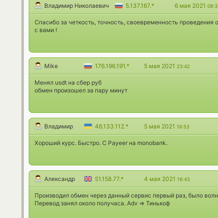
Владимир Николаевич
5.137.167.*
6 мая 2021
08:3
Спасибо за четкость, точность, своевременность проведения о
с вами !
Mike
176.196.191.*
5 мая 2021
23:42
Менял usdt на сбер руб
обмен произошел за пару минут
Владимир
46.133.112.*
5 мая 2021
16:53
Хороший курс. Быстро. С Payeer на monobank.
Александр
51.158.77.*
4 мая 2021
16:43
Производил обмен через данный сервис первый раз, было волн
Перевод занял около получаса. Adv => Тинькоф