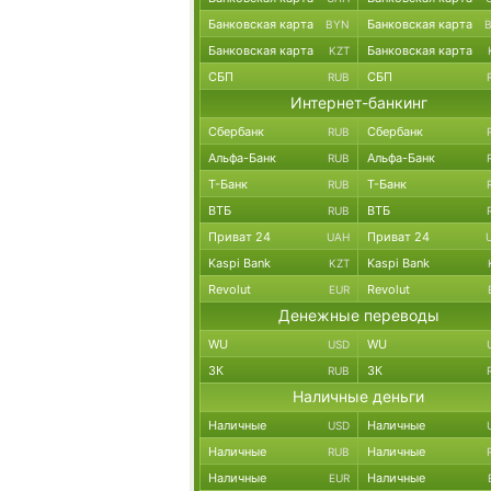
Банковская карта
Банковская карта
BYN
Банковская карта
Банковская карта
KZT
СБП
СБП
RUB
Интернет-банкинг
Сбербанк
Сбербанк
RUB
Альфа-Банк
Альфа-Банк
RUB
Т-Банк
Т-Банк
RUB
ВТБ
ВТБ
RUB
Приват 24
Приват 24
UAH
Kaspi Bank
Kaspi Bank
KZT
Revolut
Revolut
EUR
Денежные переводы
WU
WU
USD
ЗК
ЗК
RUB
Наличные деньги
Наличные
Наличные
USD
Наличные
Наличные
RUB
Наличные
Наличные
EUR